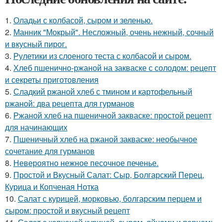
1.
Оладьи с колбасой, сыром и зеленью.
2.
Манник "Мокрый". Несложный, очень нежный, сочный
и вкусный пирог.
3.
Рулетики из слоеного теста с колбасой и сыром.
4.
Хлеб пшенично-ржаной на закваске с солодом: рецепт
и секреты приготовления
5.
Сладкий ржаной хлеб с тмином и картофельный
ржаной: два рецепта для гурманов
6.
Ржаной хлеб на пшеничной закваске: простой рецепт
для начинающих
7.
Пшеничный хлеб на ржаной закваске: необычное
сочетание для гурманов
8.
Невероятно нежное песочное печенье.
9.
Простой и Вкусный Салат: Сыр, Болгарский Перец,
Курица и Копченая Нотка
10.
Салат с курицей, морковью, болгарским перцем и
сыром: простой и вкусный рецепт