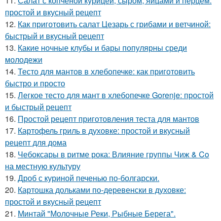
11.
Салат с копченой курицей, сыром, яйцами и перцем:
простой и вкусный рецепт
12.
Как приготовить салат Цезарь с грибами и ветчиной:
быстрый и вкусный рецепт
13.
Какие ночные клубы и бары популярны среди
молодежи
14.
Тесто для мантов в хлебопечке: как приготовить
быстро и просто
15.
Легкое тесто для мант в хлебопечке Gorenje: простой
и быстрый рецепт
16.
Простой рецепт приготовления теста для мантов
17.
Картофель гриль в духовке: простой и вкусный
рецепт для дома
18.
Чебоксары в ритме рока: Влияние группы Чиж & Co
на местную культуру
19.
Дроб с куриной печенью по-болгарски.
20.
Картошка дольками по-деревенски в духовке:
простой и вкусный рецепт
21.
Минтай "Молочные Реки, Рыбные Берега".