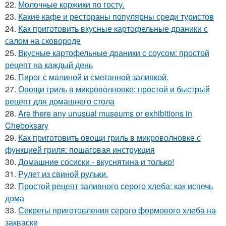
22.
Молочные коржики по госту.
23.
Какие кафе и рестораны популярны среди туристов
24.
Как приготовить вкусные картофельные драники с
салом на сковороде
25.
Вкусные картофельные драники с соусом: простой
рецепт на каждый день
26.
Пирог с малиной и сметанной заливкой.
27.
Овощи гриль в микроволновке: простой и быстрый
рецепт для домашнего стола
28.
Are there any unusual museums or exhibitions in
Cheboksary
29.
Как приготовить овощи гриль в микроволновке с
функцией гриля: пошаговая инструкция
30.
Домашние сосиски - вкуснятина и только!
31.
Рулет из свиной рульки.
32.
Простой рецепт заливного серого хлеба: как испечь
дома
33.
Секреты приготовления серого формового хлеба на
закваске