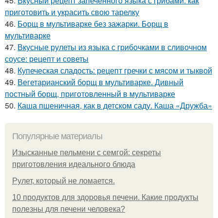
45.
Вкусный рецепт запечённого языка с грибами: как
приготовить и украсить свою тарелку
46.
Борщ в мультиварке без зажарки. Борщ в
мультиварке
47.
Вкусные рулеты из языка с грибочками в сливочном
соусе: рецепт и советы
48.
Купеческая сладость: рецепт гречки с мясом и тыквой
49.
Вегетарианский борщ в мультиварке. Дивный
постный борщ, приготовленный в мультиварке
50.
Каша пшеничная, как в детском саду. Каша «Дружба»
Популярные материалы
Изысканные пельмени с семгой: секреты
приготовления идеального блюда
Рулет, который не ломается.
10 продуктов для здоровья печени. Какие продукты
полезны для печени человека?