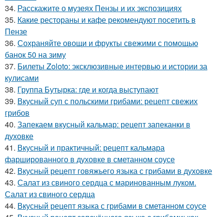
34.
Расскажите о музеях Пензы и их экспозициях
35.
Какие рестораны и кафе рекомендуют посетить в
Пензе
36.
Сохраняйте овощи и фрукты свежими с помощью
банок 50 на зиму
37.
Билеты Zoloto: эксклюзивные интервью и истории за
кулисами
38.
Группа Бутырка: где и когда выступают
39.
Вкусный суп с польскими грибами: рецепт свежих
грибов
40.
Запекаем вкусный кальмар: рецепт запеканки в
духовке
41.
Вкусный и практичный: рецепт кальмара
фаршированного в духовке в сметанном соусе
42.
Вкусный рецепт говяжьего языка с грибами в духовке
43.
Салат из свиного сердца с маринованным луком.
Салат из свиного сердца
44.
Вкусный рецепт языка с грибами в сметанном соусе