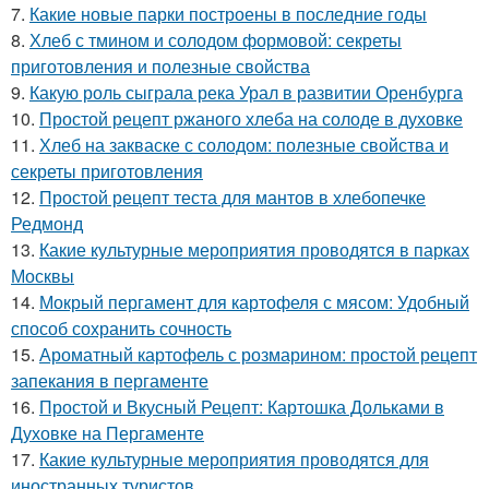
7.
Какие новые парки построены в последние годы
8.
Хлеб с тмином и солодом формовой: секреты
приготовления и полезные свойства
9.
Какую роль сыграла река Урал в развитии Оренбурга
10.
Простой рецепт ржаного хлеба на солоде в духовке
11.
Хлеб на закваске с солодом: полезные свойства и
секреты приготовления
12.
Простой рецепт теста для мантов в хлебопечке
Редмонд
13.
Какие культурные мероприятия проводятся в парках
Москвы
14.
Мокрый пергамент для картофеля с мясом: Удобный
способ сохранить сочность
15.
Ароматный картофель с розмарином: простой рецепт
запекания в пергаменте
16.
Простой и Вкусный Рецепт: Картошка Дольками в
Духовке на Пергаменте
17.
Какие культурные мероприятия проводятся для
иностранных туристов