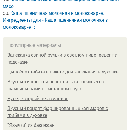
мясо
50.
Каша пшеничная молочная в молоковарке.
Ингредиенты для «Каша пшеничная молочная в
молоковарке»:
Популярные материалы
Запеканка свиной рульки в светлом пиве: рецепт и
подсказки
Цыплёнок табака в пакете для запекания в духовке.
Вкусный и простой рецепт языка говяжьего с
шампиньонами в сметанном соусе
Рулет, который не ломается.
Вкусный рецепт фаршированных кальмаров с
грибами в духовке
"Язычки" из баклажан.