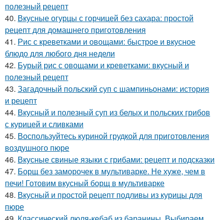
полезный рецепт
40.
Вкусные огурцы с горчицей без сахара: простой
рецепт для домашнего приготовления
41.
Рис с креветками и овощами: быстрое и вкусное
блюдо для любого дня недели
42.
Бурый рис с овощами и креветками: вкусный и
полезный рецепт
43.
Загадочный польский суп с шампиньонами: история
и рецепт
44.
Вкусный и полезный суп из белых и польских грибов
с курицей и сливками
45.
Воспользуйтесь куриной грудкой для приготовления
воздушного пюре
46.
Вкусные свиные языки с грибами: рецепт и подсказки
47.
Борщ без заморочек в мультиварке. Не хуже, чем в
печи! Готовим вкусный борщ в мультиварке
48.
Вкусный и простой рецепт подливы из курицы для
пюре
49.
Классический люля-кебаб из баранины. Выбираем