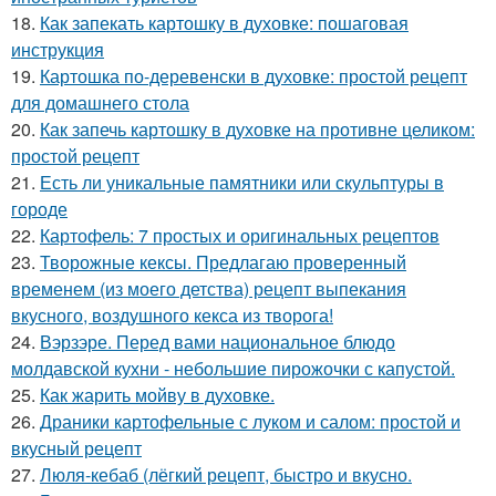
18.
Как запекать картошку в духовке: пошаговая
инструкция
19.
Картошка по-деревенски в духовке: простой рецепт
для домашнего стола
20.
Как запечь картошку в духовке на противне целиком:
простой рецепт
21.
Есть ли уникальные памятники или скульптуры в
городе
22.
Картофель: 7 простых и оригинальных рецептов
23.
Творожные кексы. Предлагаю проверенный
временем (из моего детства) рецепт выпекания
вкусного, воздушного кекса из творога!
24.
Вэрзэре. Перед вами национальное блюдо
молдавской кухни - небольшие пирожочки с капустой.
25.
Как жарить мойву в духовке.
26.
Драники картофельные с луком и салом: простой и
вкусный рецепт
27.
Люля-кебаб (лёгкий рецепт, быстро и вкусно.