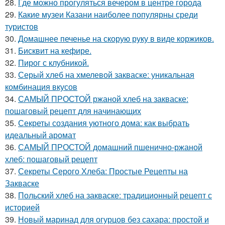
28.
Где можно прогуляться вечером в центре города
29.
Какие музеи Казани наиболее популярны среди
туристов
30.
Домашнее печенье на скорую руку в виде коржиков.
31.
Бисквит на кефире.
32.
Пирог с клубникой.
33.
Серый хлеб на хмелевой закваске: уникальная
комбинация вкусов
34.
САМЫЙ ПРОСТОЙ ржаной хлеб на закваске:
пошаговый рецепт для начинающих
35.
Секреты создания уютного дома: как выбрать
идеальный аромат
36.
САМЫЙ ПРОСТОЙ домашний пшенично-ржаной
хлеб: пошаговый рецепт
37.
Секреты Серого Хлеба: Простые Рецепты на
Закваске
38.
Польский хлеб на закваске: традиционный рецепт с
историей
39.
Новый маринад для огурцов без сахара: простой и