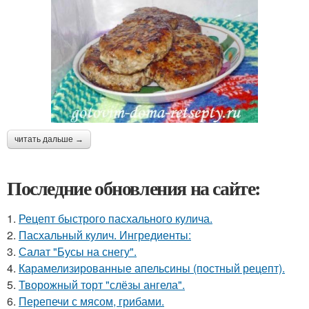
читать дальше →
Последние обновления на сайте:
1.
Рецепт быстрого пасхального кулича.
2.
Пасхальный кулич. Ингредиенты:
3.
Салат "Бусы на снегу".
4.
Карамелизированные апельсины (постный рецепт).
5.
Творожный торт "слёзы ангела".
6.
Перепечи с мясом, грибами.