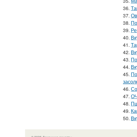
35.
Ма
36.
Та
37.
Ов
38.
По
39.
Ре
40.
Вк
41.
Та
42.
Вк
43.
По
44.
Вк
45.
По
засол
46.
Со
47.
ОЧ
48.
Пш
49.
Ка
50.
Вк
© 2026 Домашние рецепты