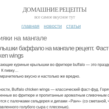
ДОМАШНИЕ РЕЦЕПТЫ
все самое вкусное тут
главная
новости
статьи
ияки на мангале
лышки баффало на мангале рецепт. Фаст-
ken wings
ающие куриные крылышки во фритюре buffalo — это праздн
 К пивку…
мрачительно вкусно и настолько же вредно.
ности, Buffalo chicken wings — классический фаст-фуд. Гор
енные во фритюре и пропитанные ароматным сливочным с
тся с палочками сельдерея и дипами «Ранч» (со сметаной, 
авленного голубого сыра с плесенью).