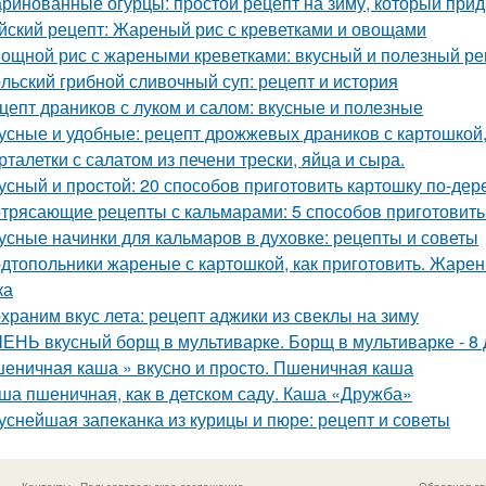
ринованные огурцы: простой рецепт на зиму, который прид
йский рецепт: Жареный рис с креветками и овощами
ощной рис с жареными креветками: вкусный и полезный ре
льский грибной сливочный суп: рецепт и история
цепт драников с луком и салом: вкусные и полезные
усные и удобные: рецепт дрожжевых драников с картошкой,
рталетки с салатом из печени трески, яйца и сыра.
усный и простой: 20 способов приготовить картошку по-дер
трясающие рецепты с кальмарами: 5 способов приготовить
усные начинки для кальмаров в духовке: рецепты и советы
дтопольники жареные с картошкой, как приготовить. Жарен
ка
храним вкус лета: рецепт аджики из свеклы на зиму
ЕНЬ вкусный борщ в мультиварке. Борщ в мультиварке - 8
еничная каша » вкусно и просто. Пшеничная каша
ша пшеничная, как в детском саду. Каша «Дружба»
уснейшая запеканка из курицы и пюре: рецепт и советы
Контакты
Пользовательское соглашение
Обратная св