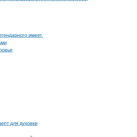
легендарного имеет.
ьми
ровье
цепт для духовки