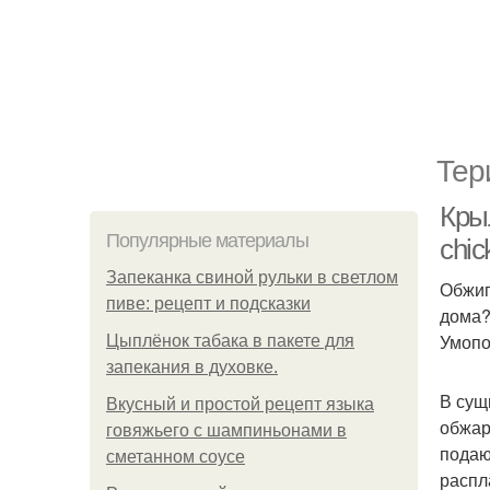
Тер
Кры
Популярные материалы
chic
Запеканка свиной рульки в светлом
Обжиг
пиве: рецепт и подсказки
дома?
Умопо
Цыплёнок табака в пакете для
запекания в духовке.
В сущ
Вкусный и простой рецепт языка
обжар
говяжьего с шампиньонами в
подаю
сметанном соусе
распл