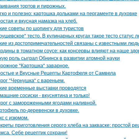
аивания тортов и пирожных.
гко и полезно: картошка дольками на пергаменте в духовке
остая и вкусная намазка на хлеб.
кие советы по шопингу для туристов
рущевское" тесто. В кулинарных кругах такое тесто статус 
кие из достопримечательностей связаны с известными люд
рдины в томатном соусе: как консервы влияют на наше здо
кую роль сыграл Обнинск в развитии атомной науки
рожное "Картошка" заварное.
остые и Вкусные Рецепты Картофеля от Самвела
рог "Чернушка" с вареньем.
кие временные выставки проводятся
машние сосиски - вкуснятина и только!
рог с замороженными ягодами наливной.
ртофель по-деревенски в духовке.
кс с изюмом.
креты приготовления серого хлеба на закваске: простой ре
мса. Себе рецептик сохрани!