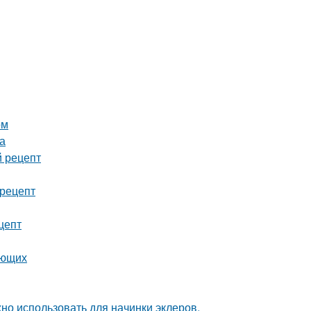
ом
а
й рецепт
 рецепт
цепт
ающих
но использовать для начинки эклеров,