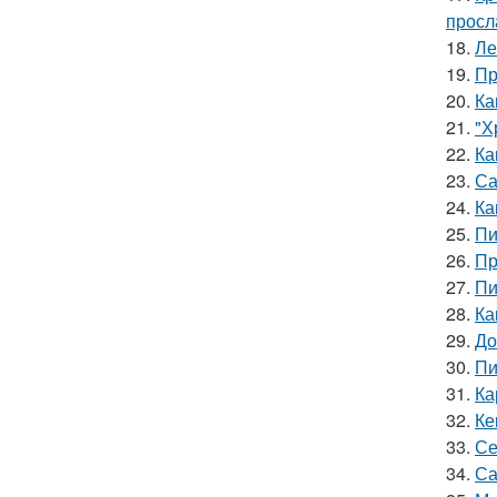
просл
18.
Ле
19.
Пр
20.
Ка
21.
"Х
22.
Ка
23.
Са
24.
Ка
25.
Пи
26.
Пр
27.
Пи
28.
Ка
29.
До
30.
Пи
31.
Ка
32.
Ке
33.
Се
34.
Са