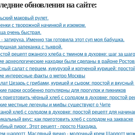
ледние обновления на сайте:
ьский маковый рулет.
енки с творожной начинкой и изюмом.
ца очень быстрая.
 - затируха. Именно так готовила этот суп моя бабушка.
душная запеканка с тыквой.
стой рецепт ржаного хлеба с тмином в духовке: шаг за шаг
ие археологические находки были сделаны в районе Ростов
сный салат с перцем, кукурузой и копченой курицей: просто
ие интересные факты о метро Москвы
лат Цезарь с грибами, курицей и сыром: простой и вкусный
кие парки особенно популярны для прогулок и пикников
к приготовить чёрный хлеб с солодом в духовке: простой ре
кие местные легенды и мифы существуют о Чите
аной хлеб с солодом в духовке: простой рецепт для начин
икальный вкус: как приготовить хлеб с солодом на закваске
бный пирог. Этот рецепт - просто Находка.
ем шарлотт. Масляный яично - молочный крем Шарлотт мож