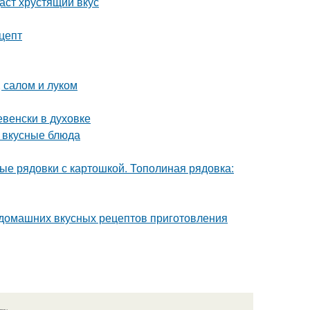
аст хрустящий вкус
цепт
 салом и луком
евенски в духовке
 вкусные блюда
ые рядовки с картошкой. Тополиная рядовка:
 домашних вкусных рецептов приготовления
язь