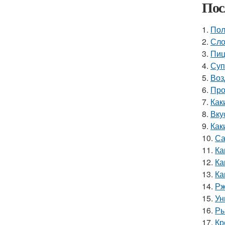
Пос
1.
Пол
2.
Сло
3.
Пиц
4.
Суп
5.
Воз
6.
Про
7.
Как
8.
Вку
9.
Как
10.
Са
11.
Ка
12.
Ка
13.
Ка
14.
Рж
15.
Ун
16.
Ры
17.
Кр