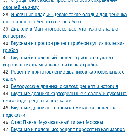
овощей на зиму
38.
Яблочные оладьи. Делаю такие оладьи для ребенка
постоянно, особенно в сезон яблок.
39.
Дидюли в Магнитогорске: все, что нужно знать о
концертах
40.
Вкусный и простой рецепт грибной суп из польских
грибов
41.
Вкусный и полезный: рецепт грибного супа из
королевских шампиньонов и белых грибов
42.
Рецепт и приготовление драников картофельных с
салом
43.
Белорусские драники с салом: рецепт и история
44.
Вкусные драники картофельные с салом и луком на
сковороде: рецепт и подсказки
45.
Вкусные драники с салом и сметаной: рецепт и
подсказки
46.
Стас Пьеха: Музыкальный гигант Москвы
47.
Вкусные и полезные: рецепт поросят из кальмаров