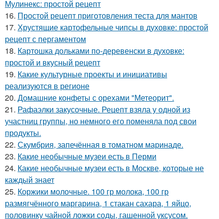
Мулинекс: простой рецепт
16.
Простой рецепт приготовления теста для мантов
17.
Хрустящие картофельные чипсы в духовке: простой
рецепт с пергаментом
18.
Картошка дольками по-деревенски в духовке:
простой и вкусный рецепт
19.
Какие культурные проекты и инициативы
реализуются в регионе
20.
Домашние конфеты с орехами "Метеорит".
21.
Рафаэлки закусочные. Рецепт взяла у одной из
участниц группы, но немного его поменяла под свои
продукты.
22.
Скумбрия, запечённая в томатном маринаде.
23.
Какие необычные музеи есть в Перми
24.
Какие необычные музеи есть в Москве, которые не
каждый знает
25.
Коржики молочные. 100 гр молока, 100 гр
размягчённого маргарина, 1 стакан сахара, 1 яйцо,
половинку чайной ложки соды, гашенной уксусом.