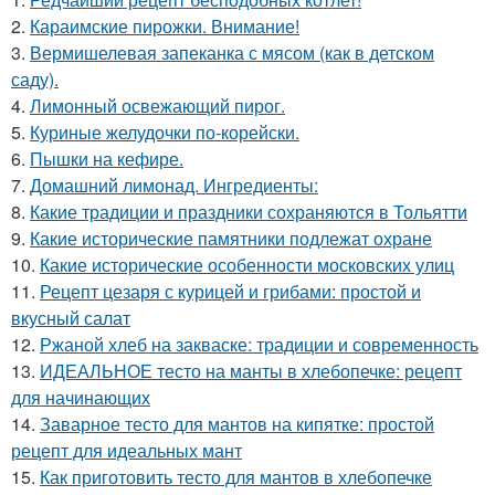
2.
Караимские пирожки. Внимание!
3.
Вермишелевая запеканка с мясом (как в детском
саду).
4.
Лимонный освежающий пирог.
5.
Куриные желудочки по-корейски.
6.
Пышки на кефире.
7.
Домашний лимонад. Ингредиенты:
8.
Какие традиции и праздники сохраняются в Тольятти
9.
Какие исторические памятники подлежат охране
10.
Какие исторические особенности московских улиц
11.
Рецепт цезаря с курицей и грибами: простой и
вкусный салат
12.
Ржаной хлеб на закваске: традиции и современность
13.
ИДЕАЛЬНОЕ тесто на манты в хлебопечке: рецепт
для начинающих
14.
Заварное тесто для мантов на кипятке: простой
рецепт для идеальных мант
15.
Как приготовить тесто для мантов в хлебопечке