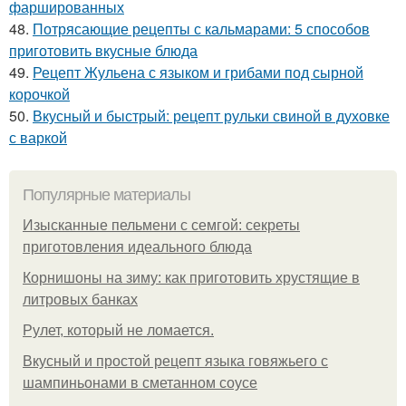
фаршированных
48.
Потрясающие рецепты с кальмарами: 5 способов
приготовить вкусные блюда
49.
Рецепт Жульена с языком и грибами под сырной
корочкой
50.
Вкусный и быстрый: рецепт рульки свиной в духовке
с варкой
Популярные материалы
Изысканные пельмени с семгой: секреты
приготовления идеального блюда
Корнишоны на зиму: как приготовить хрустящие в
литровых банках
Рулет, который не ломается.
Вкусный и простой рецепт языка говяжьего с
шампиньонами в сметанном соусе