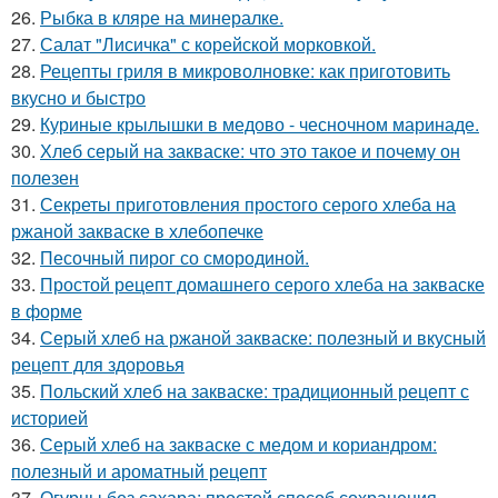
26.
Рыбка в кляре на минералке.
27.
Салат "Лисичка" с корейской морковкой.
28.
Рецепты гриля в микроволновке: как приготовить
вкусно и быстро
29.
Куриные крылышки в медово - чесночном маринаде.
30.
Хлеб серый на закваске: что это такое и почему он
полезен
31.
Секреты приготовления простого серого хлеба на
ржаной закваске в хлебопечке
32.
Песочный пирог со смородиной.
33.
Простой рецепт домашнего серого хлеба на закваске
в форме
34.
Серый хлеб на ржаной закваске: полезный и вкусный
рецепт для здоровья
35.
Польский хлеб на закваске: традиционный рецепт с
историей
36.
Серый хлеб на закваске с медом и кориандром:
полезный и ароматный рецепт
37.
Огурцы без сахара: простой способ сохранения