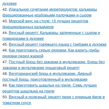
духовке
42.
Идеальное сочетание морепродуктов: кальмары
фаршированные крабовыми палочками и сыром
43.
Морской вкус на столе: 15 лучших рецептов
фаршированных кальмаров
44.
Вкусный рецепт: Кальмары запеченные с сыром и
помидорами в духовке
45.
Вкусный рецепт говяжьего языка с грибами в духовке
46.
Как приготовить серые рядовки. Как варить грибы
рядовки перед жаркой
47.
Постный борщ без зажарки в мультиварке. Борщ без
зажарки в мультиварке пошаговый рецепт
48.
Вегетарианский борщ в мультиварке. Дивный
постный борщ, приготовленный в мультиварке
49.
Как приготовить шашлык на гриле. Семь лучших
рецептов шашлыка на гриле
50.
Вкусный и полезный: рецепт пюре с куриным филе в
томатном соусе