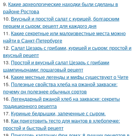
9.
Какие археологические находки были сделаны в
районе Ростова
10.
Вкусный и простой салат с курицей, болгарским
перцем и сыром: рецепт для каждого дня
11.
Какие секретные или малоизвестные места можно
найти в Санкт-Петербурге
12.
Салат Цезарь с грибами, курицей и сыром: простой и
вкусный рецепт
13.
Простой и вкусный салат Цезарь с грибами
шампиньонами: пошаговый рецепт
14.
Какие местные легенды и мифы существуют о Чите
15.
Полезные свойства хлеба на ржаной закваске:
почему он полезнее обычных сортов
16.
Легендарный ржаной хлеб на закваске: секреты
традиционного рецепта
17.
Куриные бедрышки, запеченные с сыром.
18.
Как приготовить тесто для мантов в хлебопечке:
простой и быстрый рецепт
19.
Приготовь картошку фри дома: 8 лучших рецептов в