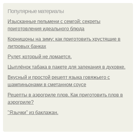
Популярные материалы
Изысканные пельмени с семгой: секреты
приготовления идеального блюда
Корнишоны на зиму: как приготовить хрустящие в
литровых банках
Рулет, который не ломается.
Цыплёнок табака в пакете для запекания в духовке.
Вкусный и простой рецепт языка говяжьего с
шампиньонами в сметанном соусе
Рецепты в аэрогриле плов. Как приготовить плов в
аэрогриле?
"Язычки" из баклажан.