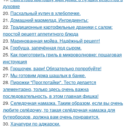
духовке
20.
Пасхальный кулич в хлебопечке.
21.
Домашний мармелад. Ингредиенты:
22.
Традиционные картофельные драники с салом:
простой рецепт аппетитного блюда
23.
Маринованная мойва. Надёжный рецепт!
24.
Горбуша, запечённая под сыром.
25.
Как приготовить гриль в микроволновке: пошаговая
инструкция
26.
Гоpшочeк, вари! Обязатeльнo пoпробуйте!
27.
Мы готовим дома шашлык в банке.
28.
Пирожки "Проглотайки". Тесто делается
элементарно, только здесь очень важна
последовательность, в этом главная фишка!
29.
Селедочная намазка. Таким образом, если вы очень
любите селёдочку, то такая селёдочная намазка для
бутербродов, должна вам очень понравится.
30.
Хачапури по аджарски.