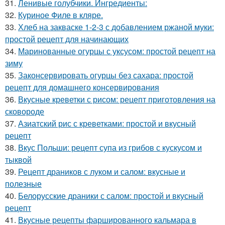
31.
Ленивые голубчики. Ингредиенты:
32.
Куриное Филе в кляре.
33.
Хлеб на закваске 1-2-3 с добавлением ржаной муки:
простой рецепт для начинающих
34.
Маринованные огурцы с уксусом: простой рецепт на
зиму
35.
Законсервировать огурцы без сахара: простой
рецепт для домашнего консервирования
36.
Вкусные креветки с рисом: рецепт приготовления на
сковороде
37.
Азиатский рис с креветками: простой и вкусный
рецепт
38.
Вкус Польши: рецепт супа из грибов с кускусом и
тыквой
39.
Рецепт драников с луком и салом: вкусные и
полезные
40.
Белорусские драники с салом: простой и вкусный
рецепт
41.
Вкусные рецепты фаршированного кальмара в