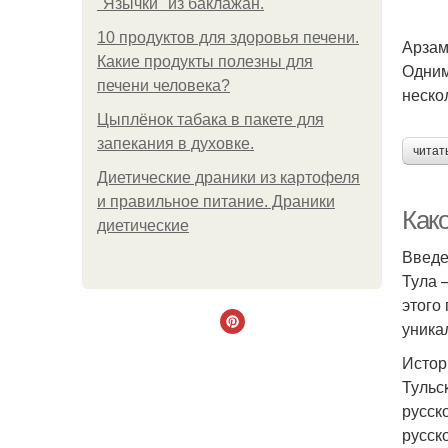
"Язычки" из баклажан.
10 продуктов для здоровья печени.
Арзам
Какие продукты полезны для
Одним
печени человека?
неско
Цыплёнок табака в пакете для
запекания в духовке.
читат
Диетические драники из картофеля
и правильное питание. Драники
Како
диетические
Введ
Тула 
этого
уника
Истор
Тульс
русск
русск