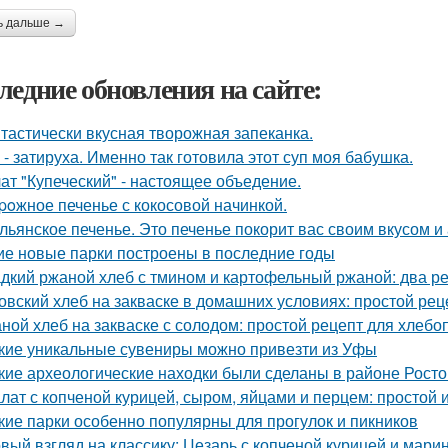
ь дальше →
ледние обновления на сайте:
тастически вкусная творожная запеканка.
 - затируха. Именно так готовила этот суп моя бабушка.
ат "Купеческий" - настоящее объедение.
poжное печенье с кокосовой начинкой.
льянское печенье. Это печенье покорит вас своим вкусом и
ие новые парки построены в последние годы
дкий ржаной хлеб с тмином и картофельный ржаной: два р
овский хлеб на закваске в домашних условиях: простой рец
ной хлеб на закваске с солодом: простой рецепт для хлебо
кие уникальные сувениры можно привезти из Уфы
кие археологические находки были сделаны в районе Рост
лат с копченой курицей, сыром, яйцами и перцем: простой 
кие парки особенно популярны для прогулок и пикников
вый взгляд на классику: Цезарь с копченой курицей и мар