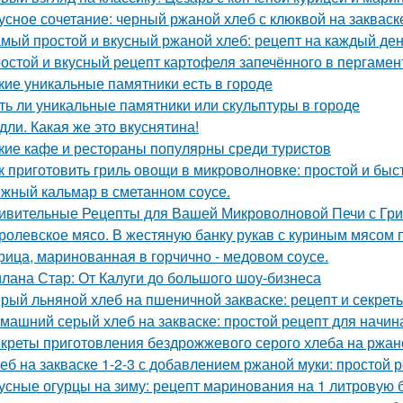
усное сочетание: черный ржаной хлеб с клюквой на закваск
мый простой и вкусный ржаной хлеб: рецепт на каждый де
остой и вкусный рецепт картофеля запечённого в пергамен
кие уникальные памятники есть в городе
ть ли уникальные памятники или скульптуры в городе
дли. Какая же это вкуснятина!
кие кафе и рестораны популярны среди туристов
к приготовить гриль овощи в микроволновке: простой и бы
жный кальмар в сметанном соусе.
ивительные Рецепты для Вашей Микроволновой Печи с Гр
ролевское мясо. В жестяную банку рукав с куриным мясом 
рица, маринованная в горчично - медовом соусе.
лана Стар: От Калуги до большого шоу-бизнеса
рый льняной хлеб на пшеничной закваске: рецепт и секрет
машний серый хлеб на закваске: простой рецепт для начи
креты приготовления бездрожжевого серого хлеба на ржан
еб на закваске 1-2-3 с добавлением ржаной муки: простой
усные огурцы на зиму: рецепт маринования на 1 литровую 