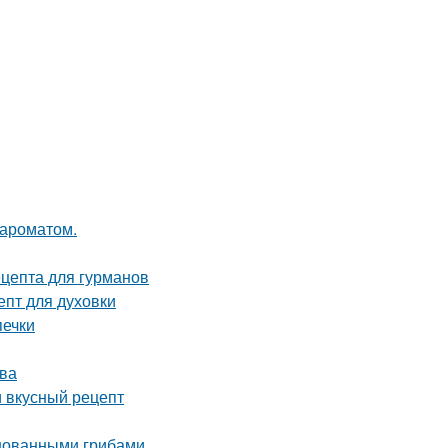
 ароматом.
ецепта для гурманов
епт для духовки
печки
ова
и вкусный рецепт
инованными грибами