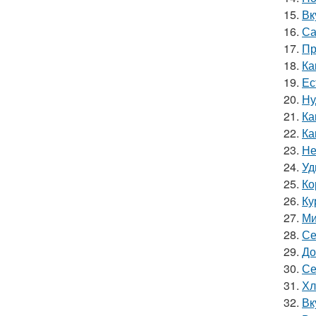
15.
Вк
16.
Са
17.
Пр
18.
Ка
19.
Ес
20.
Ну
21.
Ка
22.
Ка
23.
Не
24.
Уд
25.
Ко
26.
Ку
27.
Ми
28.
Се
29.
До
30.
Се
31.
Хл
32.
Вк