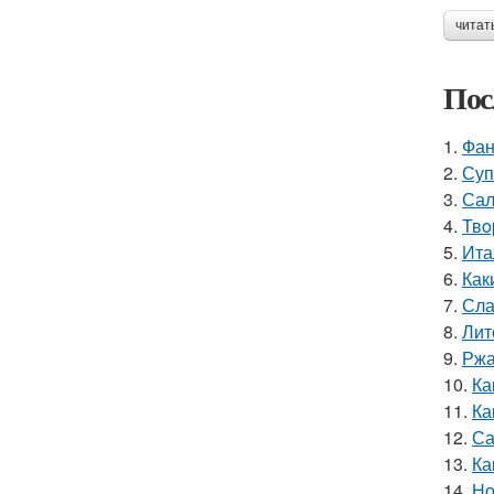
читат
Пос
1.
Фан
2.
Суп
3.
Сал
4.
Твo
5.
Ита
6.
Как
7.
Сла
8.
Лит
9.
Ржа
10.
Ка
11.
Ка
12.
Са
13.
Ка
14.
Но