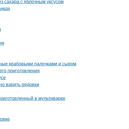
з сахара с яблочным уксусом
анках
ы
ия
ные крабовыми палочками и сыром
его приготовления
усе
ьно варить рядовки
приготовленный в мультиварке
ховке