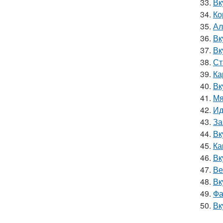
33.
Вк
34.
Ко
35.
Ал
36.
Вк
37.
Вк
38.
Ст
39.
Ка
40.
Вк
41.
Мя
42.
Ид
43.
За
44.
Вк
45.
Ка
46.
Вк
47.
Ве
48.
Вк
49.
Фа
50.
Вк