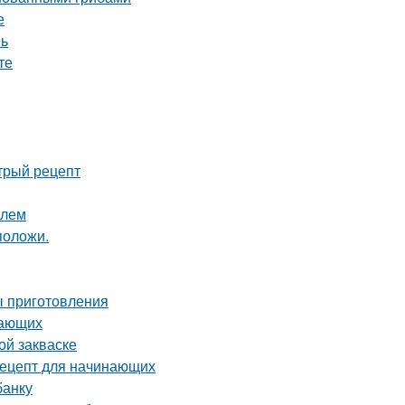
е
нь
те
стрый рецепт
илем
положи.
ы приготовления
нающих
ой закваске
 рецепт для начинающих
банку