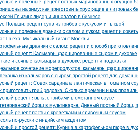
усные и полезные: рецепт острых маринованных огурцов бе
рнишоны на зиму: как приготовить хрустящие в литровых б
ексей Глызин: лидер и инноватор в бизнесе
ус Польши: рецепт супа из грибов с кускусом и тыквой
усные и полезные драники с салом и луком: рецепт и совет
ас Пьеха: Музыкальный гигант Москвы
ртофельные драники с салом: рецепт и способ приготовлен
усный рецепт: Кальмары фаршированные сыром в духовке
гкие и сочные кальмары в духовке: рецепт и подсказки
еальное сочетание морепродуктов: кальмары фарширован
пеканка из кальмаров с сыром: простой рецепт для домашн
усный рецепт: Совок сардина атлантическая в томатном со
к приготовить гриб рядовка. Сколько времени и как правил
усный рецепт языка с грибами в сметанном соусе
гетарианский борщ в мультиварке. Дивный постный борщ, 
усный рецепт пасты с креветками и сливочным соусом
соль по-русски с индийским акцентом
усный и простой рецепт: Курица в картофельном пюре в ду