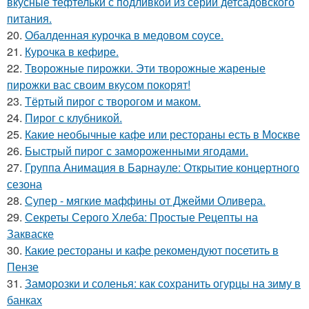
вкусные тефтельки с подливкой из серии детсадовского
питания.
20.
Обалденная курочка в медовом соусе.
21.
Курочка в кефире.
22.
Творожные пирожки. Эти творожные жареные
пирожки вас своим вкусом покорят!
23.
Тёртый пирог с творогом и маком.
24.
Пирог с клубникой.
25.
Какие необычные кафе или рестораны есть в Москве
26.
Быстрый пирог с замороженными ягодами.
27.
Группа Анимация в Барнауле: Открытие концертного
сезона
28.
Супер - мягкие маффины от Джейми Оливера.
29.
Секреты Серого Хлеба: Простые Рецепты на
Закваске
30.
Какие рестораны и кафе рекомендуют посетить в
Пензе
31.
Заморозки и соленья: как сохранить огурцы на зиму в
банках