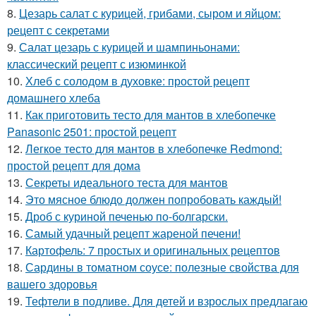
8.
Цезарь салат с курицей, грибами, сыром и яйцом:
рецепт с секретами
9.
Салат цезарь с курицей и шампиньонами:
классический рецепт с изюминкой
10.
Хлеб с солодом в духовке: простой рецепт
домашнего хлеба
11.
Как приготовить тесто для мантов в хлебопечке
Panasonic 2501: простой рецепт
12.
Легкое тесто для мантов в хлебопечке Redmond:
простой рецепт для дома
13.
Секреты идеального теста для мантов
14.
Это мясное блюдо должен попробовать каждый!
15.
Дроб с куриной печенью по-болгарски.
16.
Самый удачный рецепт жареной печени!
17.
Картофель: 7 простых и оригинальных рецептов
18.
Сардины в томатном соусе: полезные свойства для
вашего здоровья
19.
Тефтели в подливе. Для детей и взрослых предлагаю