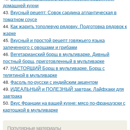
домашней кухни
43.
Вкусный рецепт: Совок сардина атлантическая в
томатном соусе
44.
Как жарить тополевую рядовку. Подготовка рядовок к
жарке
45.
Вкусный и простой рецепт говяжьего языка
запеченного с овощами и грибами
46.
Вегетарианский борщ в мультиварке. Дивный
постный борщ, приготовленный в мультиварке
47.
НАСТОЯЩИЙ Борщ в мультиварке. Борщ с
телятиной в мультиварке
48.
Фасоль по-русски с индийским акцентом
49.
ИДЕАЛЬНЫЙ и ПОЛЕЗНЫЙ завтрак. Лайфхаки для
завтрака
50.
Вкус Франции на вашей кухне: мясо по-французски с
картошкой в мультиварке
Популярные материалы