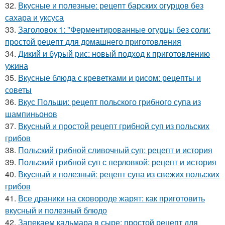
32.
Вкусные и полезные: рецепт барских огурцов без
сахара и уксуса
33.
Заголовок 1: "Ферментированные огурцы без соли:
простой рецепт для домашнего приготовления
34.
Дикий и бурый рис: новый подход к приготовлению
ужина
35.
Вкусные блюда с креветками и рисом: рецепты и
советы
36.
Вкус Польши: рецепт польского грибного супа из
шампиньонов
37.
Вкусный и простой рецепт грибной суп из польских
грибов
38.
Польский грибной сливочный суп: рецепт и история
39.
Польский грибной суп с перловкой: рецепт и история
40.
Вкусный и полезный: рецепт супа из свежих польских
грибов
41.
Все драники на сковороде жарят: как приготовить
вкусный и полезный блюдо
42.
Запекаем кальмара в сыре: простой рецепт для