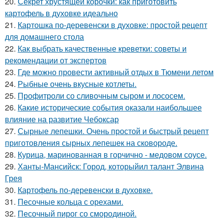
20.
Секрет хрустящей корочки: как приготовить
картофель в духовке идеально
21.
Картошка по-деревенски в духовке: простой рецепт
для домашнего стола
22.
Как выбрать качественные креветки: советы и
рекомендации от экспертов
23.
Где можно провести активный отдых в Тюмени летом
24.
Рыбные очень вкусные котлеты.
25.
Профитроли со сливочным сыром и лососем.
26.
Какие исторические события оказали наибольшее
влияние на развитие Чебоксар
27.
Сырные лепешки. Очень простой и быстрый рецепт
приготовления сырных лепешек на сковороде.
28.
Курица, маринованная в горчично - медовом соусе.
29.
Ханты-Мансийск: Город, которыйил талант Элвина
Грея
30.
Картофель по-деревенски в духовке.
31.
Песочные кольца с орехами.
32.
Песочный пирог со смородиной.