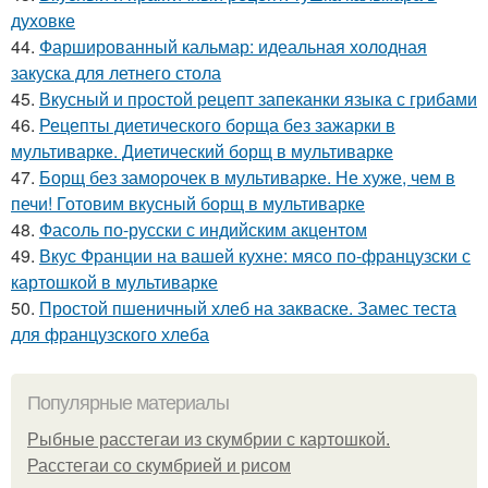
духовке
44.
Фаршированный кальмар: идеальная холодная
закуска для летнего стола
45.
Вкусный и простой рецепт запеканки языка с грибами
46.
Рецепты диетического борща без зажарки в
мультиварке. Диетический борщ в мультиварке
47.
Борщ без заморочек в мультиварке. Не хуже, чем в
печи! Готовим вкусный борщ в мультиварке
48.
Фасоль по-русски с индийским акцентом
49.
Вкус Франции на вашей кухне: мясо по-французски с
картошкой в мультиварке
50.
Простой пшеничный хлеб на закваске. Замес теста
для французского хлеба
Популярные материалы
Рыбные расстегаи из скумбрии с картошкой.
Расстегаи со скумбрией и рисом