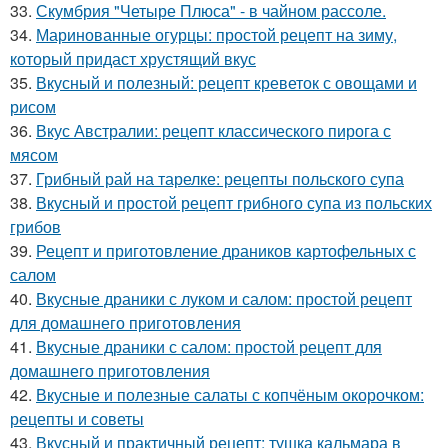
33.
Скумбрия "Четыре Плюса" - в чайном рассоле.
34.
Маринованные огурцы: простой рецепт на зиму,
который придаст хрустящий вкус
35.
Вкусный и полезный: рецепт креветок с овощами и
рисом
36.
Вкус Австралии: рецепт классического пирога с
мясом
37.
Грибный рай на тарелке: рецепты польского супа
38.
Вкусный и простой рецепт грибного супа из польских
грибов
39.
Рецепт и приготовление драников картофельных с
салом
40.
Вкусные драники с луком и салом: простой рецепт
для домашнего приготовления
41.
Вкусные драники с салом: простой рецепт для
домашнего приготовления
42.
Вкусные и полезные салаты с копчёным окорочком:
рецепты и советы
43.
Вкусный и практичный рецепт: тушка кальмара в