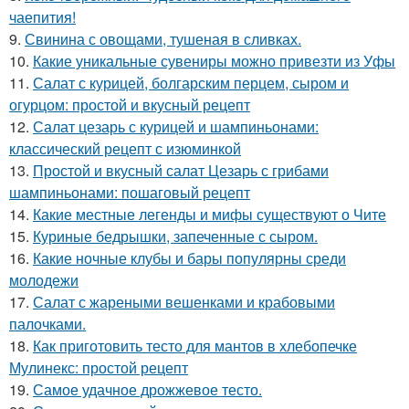
чаепития!
9.
Свинина с овощами, тушеная в сливках.
10.
Какие уникальные сувениры можно привезти из Уфы
11.
Салат с курицей, болгарским перцем, сыром и
огурцом: простой и вкусный рецепт
12.
Салат цезарь с курицей и шампиньонами:
классический рецепт с изюминкой
13.
Простой и вкусный салат Цезарь с грибами
шампиньонами: пошаговый рецепт
14.
Какие местные легенды и мифы существуют о Чите
15.
Куриные бедрышки, запеченные с сыром.
16.
Какие ночные клубы и бары популярны среди
молодежи
17.
Салат с жареными вешенками и крабовыми
палочками.
18.
Как приготовить тесто для мантов в хлебопечке
Мулинекс: простой рецепт
19.
Самое удачное дрожжевое тесто.