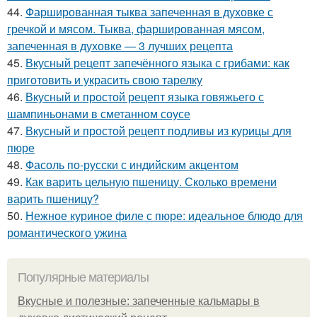
44.
Фаршированная тыква запеченная в духовке с
гречкой и мясом. Тыква, фаршированная мясом,
запеченная в духовке — 3 лучших рецепта
45.
Вкусный рецепт запечённого языка с грибами: как
приготовить и украсить свою тарелку
46.
Вкусный и простой рецепт языка говяжьего с
шампиньонами в сметанном соусе
47.
Вкусный и простой рецепт подливы из курицы для
пюре
48.
Фасоль по-русски с индийским акцентом
49.
Как варить цельную пшеницу. Сколько времени
варить пшеницу?
50.
Нежное куриное филе с пюре: идеальное блюдо для
романтического ужина
Популярные материалы
Вкусные и полезные: запеченные кальмары в