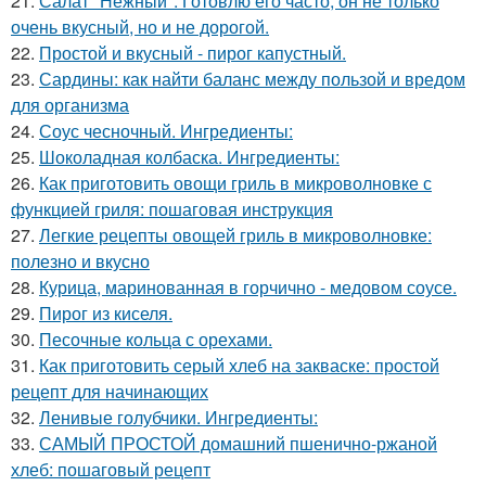
21.
Салат "Нежный". Готовлю его часто, он не только
очень вкусный, но и не дорогой.
22.
Простой и вкусный - пирог капустный.
23.
Сардины: как найти баланс между пользой и вредом
для организма
24.
Соус чесночный. Ингредиенты:
25.
Шоколадная колбаска. Ингредиенты:
26.
Как приготовить овощи гриль в микроволновке с
функцией гриля: пошаговая инструкция
27.
Легкие рецепты овощей гриль в микроволновке:
полезно и вкусно
28.
Курица, маринованная в горчично - медовом соусе.
29.
Пирог из киселя.
30.
Песочные кольца с орехами.
31.
Как приготовить серый хлеб на закваске: простой
рецепт для начинающих
32.
Ленивые голубчики. Ингредиенты:
33.
САМЫЙ ПРОСТОЙ домашний пшенично-ржаной
хлеб: пошаговый рецепт