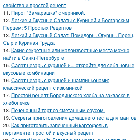
свойства и простой рецепт
11.
Пирог "Замарашка" с черникой.
12.
Легкие и Вкусные Салаты с Курицей и Болгарским
Перцем: 5 Простых Рецептов
13.
Легкий и Вкусный Салат: Помидоры, Огурцы, Перец,
Сыр и Куриная Грудка
14.
Какие секретные или малоизвестные места можно
найти в Санкт-Петербурге
15.
Салат цезарь с курицей и... откройте для себя новые
вкусовые комбинации
16.
Салат цезарь с курицей и шампиньонами:
классический рецепт с изюминкой
17.
Простой рецепт Бородинского хлеба на закваске в
хлебопечке
18.
Печеночный торт со сметанным соусом.
19.
Секреты приготовления домашнего теста для мантов
20.
Как приготовить запеченный картофель в
пергаменте: простой и вкусный рецепт