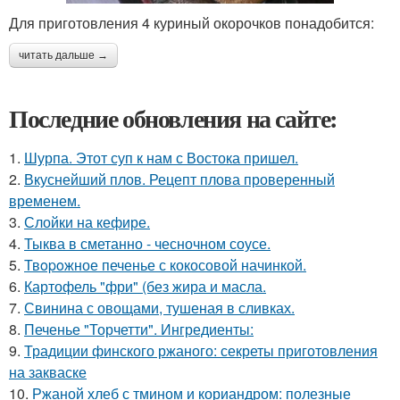
Для приготовления 4 куриный окорочков понадобится:
читать дальше →
Последние обновления на сайте:
1.
Шурпа. Этот суп к нам с Востока пришел.
2.
Вкуснейший плов. Рецепт плова проверенный
временем.
3.
Слойки на кефире.
4.
Тыква в сметанно - чесночном соусе.
5.
Твopoжное печенье с кокосовой начинкой.
6.
Картофель "фри" (без жира и масла.
7.
Свинина с овощами, тушеная в сливках.
8.
Печенье "Торчетти". Ингредиенты:
9.
Традиции финского ржаного: секреты приготовления
на закваске
10.
Ржаной хлеб с тмином и кориандром: полезные