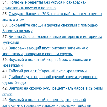
34.
Полезные рецепты без уксуса и сахара: как
приготовить вкусно и полезно
35.
Съедают банку за РАЗ: как это работает и что нужно
знать о этом
36.
Сохраняйте овощи и фрукты свежими с помощью
банок 50 на зиму
37.
Билеты Zoloto: эксклюзивные интервью и истории за
кулисами
38.
Завораживающий вкус: рисовая запеканка с
креветками, овощами и соевым соусом
39.
Вкусный и полезный: черный рис с овощами и
креветками
40.
Тайский рецепт: Жареный рис с креветками
41.
Грибной суп с перловой крупой: вкус и здоровье в
одном блюде
42.
Завтрак на скорую руку: рецепт кальмаров в сырном
соусе
43.
Вкусный и полезный: рецепт картофельной
запеканки с говяжьим языком и лесными грибами