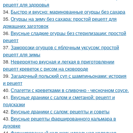
рецепт для здоровья
34.
Быстро и вкусно: маринованные огурцы без сахара
35.
Огурцы на зиму без сахара: простой рецепт для
домашних заготовок
36.
Вкусные сладкие огурцы без стерилизации: простой
рецепт
37.
Заморозки огурцов с яблочным уксусом: простой
рецепт для зимы
38.
Невероятно вкусная и легкая в приготовлении
рецепт креветок с рисом на сковороде
39.
Загадочный польский суп с шампиньонами: история
и рецепт
40.
Спагетти с креветками в сливочно - чесночном соусе.
41.
Вкусные драники с салом и сметаной: рецепт и
подсказки
42.
Вкусные драники с салом: рецепты и советы
43.
Вкусные рецепты фаршированного кальмара в
духовке
44.
Фаршированный кальмар: идеальная холодная