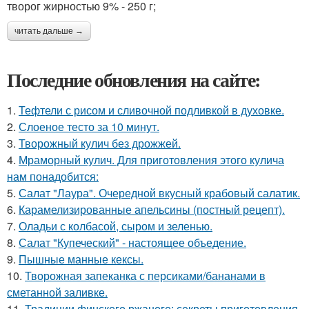
творог жирностью 9% - 250 г;
читать дальше →
Последние обновления на сайте:
1.
Тефтели с рисом и сливочной подливкой в духовке.
2.
Слоеное тесто за 10 минут.
3.
Творожный кулич без дрожжей.
4.
Мраморный кулич. Для приготовления этого кулича
нам понадобится:
5.
Салат "Лаура". Очередной вкусный крабовый салатик.
6.
Карамелизированные апельсины (постный рецепт).
7.
Оладьи с колбасой, сыром и зеленью.
8.
Салат "Купеческий" - настоящее объедение.
9.
Пышные манные кексы.
10.
Творожная запеканка с персиками/бананами в
сметанной заливке.
11.
Традиции финского ржаного: секреты приготовления