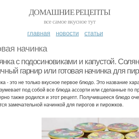
ДОМАШНИЕ РЕЦЕПТЫ
все самое вкусное тут
главная
новости
статьи
овая начинка
нка с подосиновиками и капустой. Солянк
ичный гарнир или готовая начинка для пи
ка - это не только вкусное первое блюдо. Это название хар
зумевает под собой все блюда ассорти или сделанные по при
рно также родился и этот рецепт. Получившееся блюдо очен
тся замечательной начинкой для пирогов и пирожков.