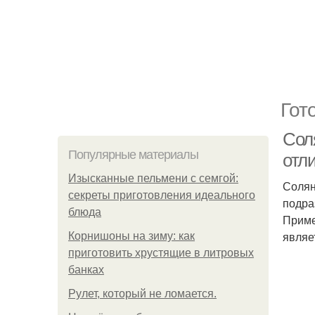
Гот
Соля
Популярные материалы
отл
Изысканные пельмени с семгой:
Солян
секреты приготовления идеального
подра
блюда
Приме
являе
Корнишоны на зиму: как
приготовить хрустящие в литровых
банках
Рулет, который не ломается.