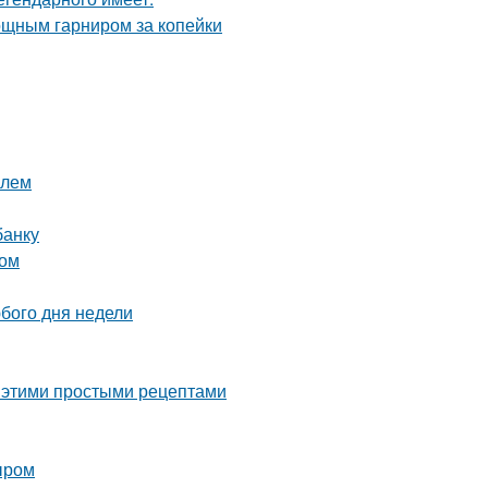
вощным гарниром за копейки
илем
банку
том
юбого дня недели
с этими простыми рецептами
ыром