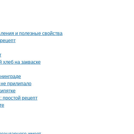
вления и полезные свойства
 рецепт
т
 хлеб на закваске
ининграде
и не прилипало
кипятке
: простой рецепт
те
легендарного имеет.