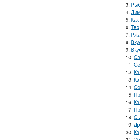
3.
Рыб
4.
Лим
5.
Как
6.
Тво
7.
Ржа
8.
Вку
9.
Вку
10.
Са
11.
Се
12.
Ка
13.
Ка
14.
Се
15.
Пр
16.
Ка
17.
Пр
18.
Сы
19.
Др
20.
Ка
21.
"Х