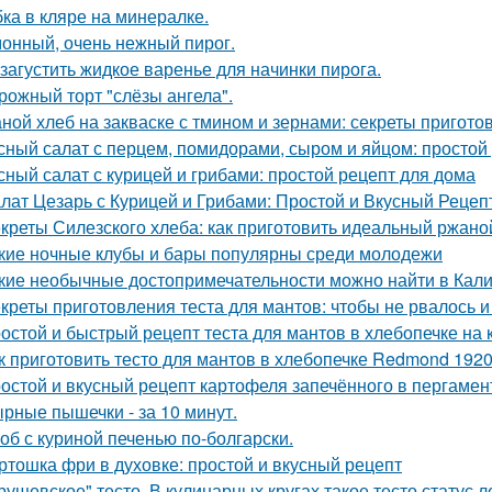
ка в кляре на минералке.
онный, очень нежный пирог.
 загустить жидкое варенье для начинки пирога.
рожный торт "слёзы ангела".
ной хлеб на закваске с тмином и зернами: секреты пригото
сный салат с перцем, помидорами, сыром и яйцом: простой
сный салат с курицей и грибами: простой рецепт для дома
лат Цезарь с Курицей и Грибами: Простой и Вкусный Рецеп
креты Силезского хлеба: как приготовить идеальный ржаной
кие ночные клубы и бары популярны среди молодежи
кие необычные достопримечательности можно найти в Кал
креты приготовления теста для мантов: чтобы не рвалось 
остой и быстрый рецепт теста для мантов в хлебопечке на 
к приготовить тесто для мантов в хлебопечке Redmond 1920
остой и вкусный рецепт картофеля запечённого в пергамен
рные пышечки - за 10 минут.
об с куриной печенью по-болгарски.
ртошка фри в духовке: простой и вкусный рецепт
рущевское" тесто. В кулинарных кругах такое тесто статус 