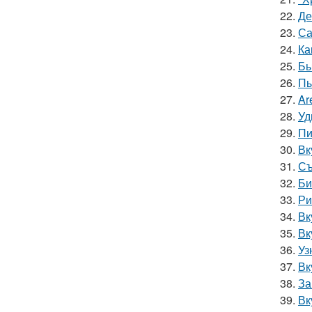
22.
Де
23.
Са
24.
Ка
25.
Бы
26.
Пы
27.
Ar
28.
Уд
29.
Пи
30.
Вк
31.
Съ
32.
Би
33.
Ри
34.
Вк
35.
Вк
36.
Уз
37.
Вк
38.
За
39.
Вк