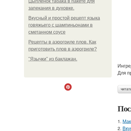
Цыплёнок табака в пакете для
запекания в духовке.
Вкусный и простой рецепт языка
говяжьего с шампиньонами в
сметанном соусе
Рецепты в аэрогриле плов. Как
приготовить плов в аэрогриле?
"Язычки" из баклажан.
Ингре
Для п
читат
Пос
1.
Мак
2.
Вку