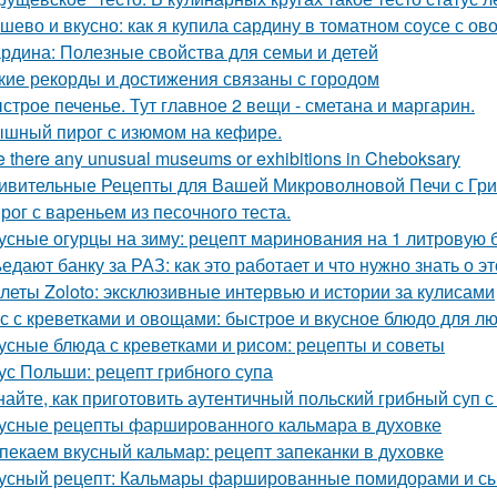
шево и вкусно: как я купила сардину в томатном соусе с о
рдина: Полезные свойства для семьи и детей
кие рекорды и достижения связаны с городом
строе печенье. Тут главное 2 вещи - сметана и маргарин.
шный пирог с изюмом на кефире.
e there any unusual museums or exhibitions in Cheboksary
ивительные Рецепты для Вашей Микроволновой Печи с Гр
рог с вареньем из песочного теста.
усные огурцы на зиму: рецепт маринования на 1 литровую 
едают банку за РАЗ: как это работает и что нужно знать о э
леты Zoloto: эксклюзивные интервью и истории за кулисами
с с креветками и овощами: быстрое и вкусное блюдо для л
усные блюда с креветками и рисом: рецепты и советы
ус Польши: рецепт грибного супа
найте, как приготовить аутентичный польский грибный суп 
усные рецепты фаршированного кальмара в духовке
пекаем вкусный кальмар: рецепт запеканки в духовке
усный рецепт: Кальмары фаршированные помидорами и с