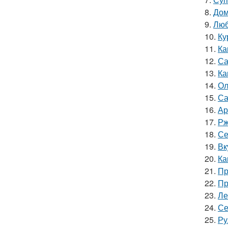
8.
Дом
9.
Люб
10.
Ку
11.
Ка
12.
Са
13.
Ка
14.
Ол
15.
Са
16.
Ар
17.
Рж
18.
Се
19.
Вк
20.
Ка
21.
Пр
22.
Пр
23.
Ле
24.
Се
25.
Ру