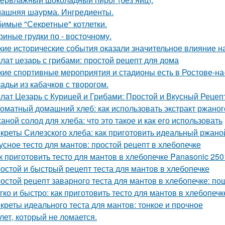
ашняя шаурма. Ингредиенты.
имые "Секретные" котлетки.
риные грудки по - восточному.
кие исторические события оказали значительное влияние н
лат цезарь с грибами: простой рецепт для дома
кие спортивные мероприятия и стадионы есть в Ростове-на
адьи из кабачков с творогом.
лат Цезарь с Курицей и Грибами: Простой и Вкусный Рецеп
оматный домашний хлеб: как использовать экстракт ржаног
аной солод для хлеба: что это такое и как его использовать
креты Силезского хлеба: как приготовить идеальный ржаной
усное тесто для мантов: простой рецепт в хлебопечке
к приготовить тесто для мантов в хлебопечке Panasonic 250
остой и быстрый рецепт теста для мантов в хлебопечке
остой рецепт заварного теста для мантов в хлебопечке: по
гко и быстро: как приготовить тесто для мантов в хлебопечк
креты идеального теста для мантов: тонкое и прочное
лет, который не ломается.