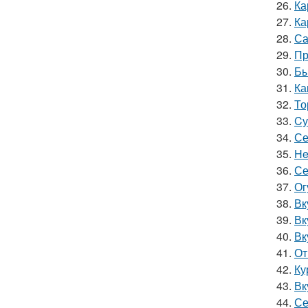
26.
Ка
27.
Ка
28.
Са
29.
Пр
30.
Бы
31.
Ка
32.
То
33.
Cу
34.
Се
35.
He
36.
Се
37.
Ог
38.
Вк
39.
Вк
40.
Вк
41.
От
42.
Ку
43.
Вк
44.
Се