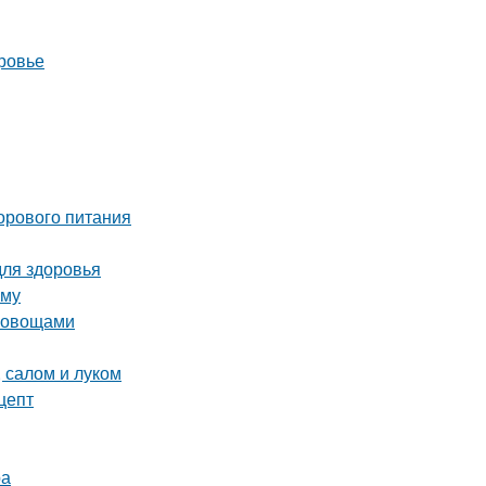
ровье
орового питания
для здоровья
иму
и овощами
 салом и луком
цепт
ра