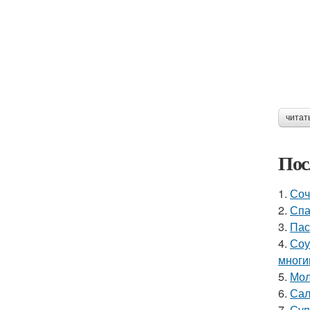
читат
Пос
1.
Соч
2.
Спа
3.
Пас
4.
Соу
многи
5.
Мол
6.
Сал
7.
Суп