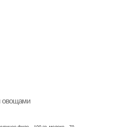
и овощами
,куриное филе – 100 гр.,молоко – 70