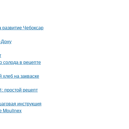
а развитие Чебоксар
-Дону
т
о солода в рецепте
 хлеб на закваске
1: простой рецепт
шаговая инструкция
е Moulinex