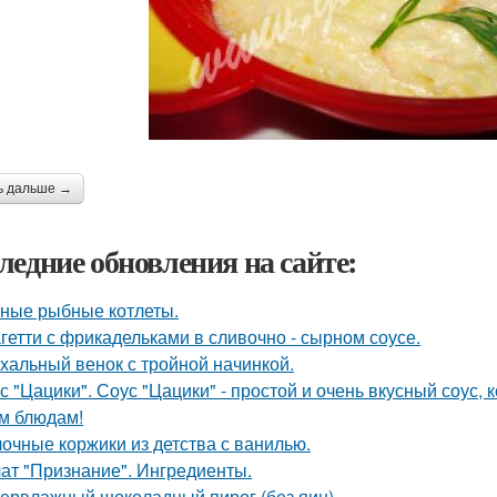
ь дальше →
ледние обновления на сайте:
ные рыбные котлеты.
гетти с фрикадельками в сливочно - сырном соусе.
хальный венок с тройной начинкой.
с "Цацики". Соус "Цацики" - простой и очень вкусный соус
м блюдам!
очные коржики из детства с ванилью.
ат "Признание". Ингредиенты.
ервлажный шоколадный пирог (без яиц).