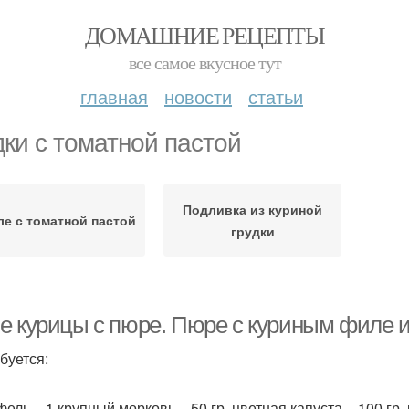
ДОМАШНИЕ РЕЦЕПТЫ
все самое вкусное тут
главная
новости
статьи
дки с томатной пастой
Подливка из куриной
е с томатной пастой
грудки
е курицы с пюре. Пюре с куриным филе 
буется:
ель – 1 крупный,морковь – 50 гр.,цветная капуста – 100 гр.