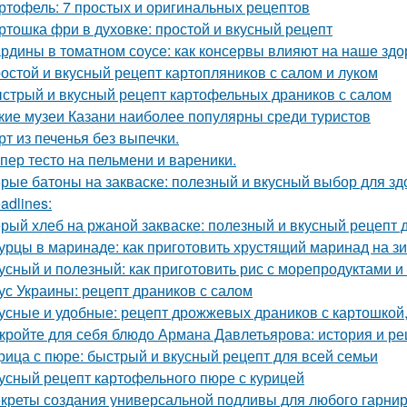
ртофель: 7 простых и оригинальных рецептов
ртошка фри в духовке: простой и вкусный рецепт
рдины в томатном соусе: как консервы влияют на наше здо
остой и вкусный рецепт картопляников с салом и луком
стрый и вкусный рецепт картофельных драников с салом
кие музеи Казани наиболее популярны среди туристов
рт из печенья без выпечки.
пер тесто на пельмени и вареники.
рые батоны на закваске: полезный и вкусный выбор для зд
adlines:
рый хлеб на ржаной закваске: полезный и вкусный рецепт 
урцы в маринаде: как приготовить хрустящий маринад на з
усный и полезный: как приготовить рис с морепродуктами 
ус Украины: рецепт драников с салом
усные и удобные: рецепт дрожжевых драников с картошкой,
кройте для себя блюдо Армана Давлетьярова: история и ре
рица с пюре: быстрый и вкусный рецепт для всей семьи
усный рецепт картофельного пюре с курицей
креты создания универсальной подливы для любого гарни