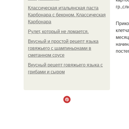
гр.,сл
Классическая итальянская паста
Карбонара с беконом. Классическая
Карбонара
Прико
клетч
Рулет, который не ломается.
месяц
Вкусный и простой рецепт языка
начин
говяжьего с шампиньонами в
посте
сметанном соусе
Вкусный рецепт говяжьего языка с
грибами и сыром