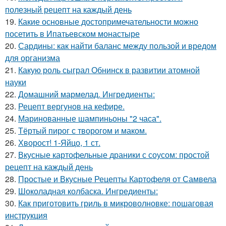
полезный рецепт на каждый день
19.
Какие основные достопримечательности можно
посетить в Ипатьевском монастыре
20.
Сардины: как найти баланс между пользой и вредом
для организма
21.
Какую роль сыграл Обнинск в развитии атомной
науки
22.
Домашний мармелад. Ингредиенты:
23.
Рецепт вергунов на кефире.
24.
Маринованные шампиньоны "2 часа".
25.
Тёртый пирог с творогом и маком.
26.
Хворост! 1-Яйцо, 1 ст.
27.
Вкусные картофельные драники с соусом: простой
рецепт на каждый день
28.
Простые и Вкусные Рецепты Картофеля от Самвела
29.
Шоколадная колбаска. Ингредиенты:
30.
Как приготовить гриль в микроволновке: пошаговая
инструкция