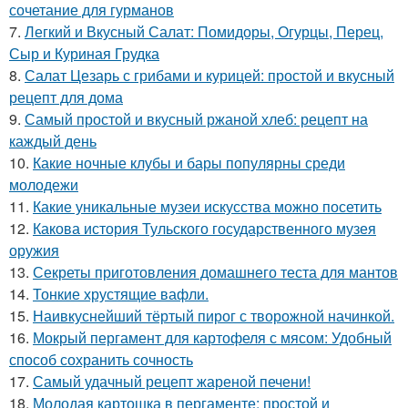
сочетание для гурманов
7.
Легкий и Вкусный Салат: Помидоры, Огурцы, Перец,
Сыр и Куриная Грудка
8.
Салат Цезарь с грибами и курицей: простой и вкусный
рецепт для дома
9.
Самый простой и вкусный ржаной хлеб: рецепт на
каждый день
10.
Какие ночные клубы и бары популярны среди
молодежи
11.
Какие уникальные музеи искусства можно посетить
12.
Какова история Тульского государственного музея
оружия
13.
Секреты приготовления домашнего теста для мантов
14.
Тонкие хрустящие вафли.
15.
Наивкуснейший тёртый пирог с творожной начинкой.
16.
Мокрый пергамент для картофеля с мясом: Удобный
способ сохранить сочность
17.
Самый удачный рецепт жареной печени!
18.
Молодая картошка в пергаменте: простой и