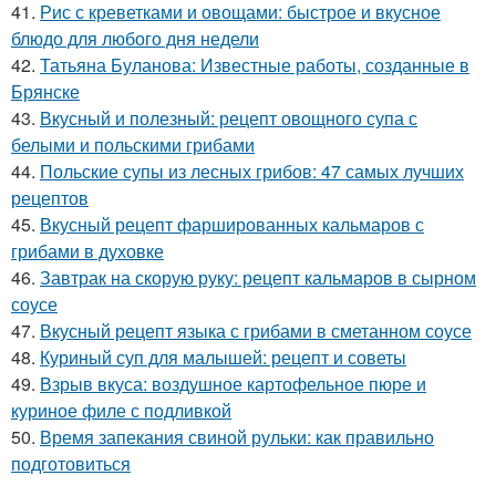
41.
Рис с креветками и овощами: быстрое и вкусное
блюдо для любого дня недели
42.
Татьяна Буланова: Известные работы, созданные в
Брянске
43.
Вкусный и полезный: рецепт овощного супа с
белыми и польскими грибами
44.
Польские супы из лесных грибов: 47 самых лучших
рецептов
45.
Вкусный рецепт фаршированных кальмаров с
грибами в духовке
46.
Завтрак на скорую руку: рецепт кальмаров в сырном
соусе
47.
Вкусный рецепт языка с грибами в сметанном соусе
48.
Куриный суп для малышей: рецепт и советы
49.
Взрыв вкуса: воздушное картофельное пюре и
куриное филе с подливкой
50.
Время запекания свиной рульки: как правильно
подготовиться