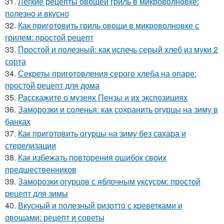
31.
Легкие рецепты овощей гриль в микроволновке:
полезно и вкусно
32.
Как приготовить гриль овощи в микроволновке с
грилем: простой рецепт
33.
Простой и полезный: как испечь серый хлеб из муки 2
сорта
34.
Секреты приготовления серого хлеба на опаре:
простой рецепт для дома
35.
Расскажите о музеях Пензы и их экспозициях
36.
Заморозки и соленья: как сохранить огурцы на зиму в
банках
37.
Как приготовить огурцы на зиму без сахара и
стерелизации
38.
Как избежать повторения ошибок своих
предшественников
39.
Заморозки огурцов с яблочным уксусом: простой
рецепт для зимы
40.
Вкусный и полезный ризотто с креветками и
овощами: рецепт и советы