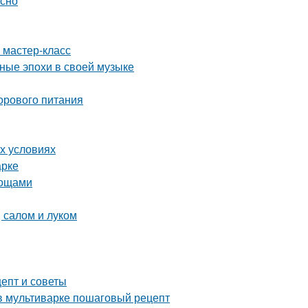
усно
 мастер-класс
зные эпохи в своей музыке
орового питания
х условиях
арке
вощами
 салом и луком
цепт и советы
 в мультиварке пошаговый рецепт