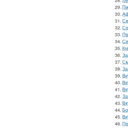
28.
Ле
29.
Пи
30.
Аф
31.
Се
32.
Со
33.
Пр
34.
Се
35.
Ку
36.
За
37.
См
38.
За
39.
Вк
40.
Вк
41.
Вк
42.
За
43.
Вк
44.
Бо
45.
Вк
46.
По