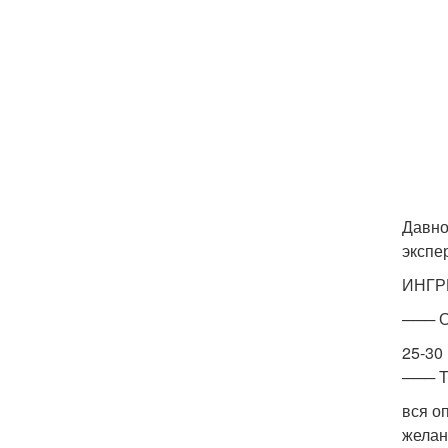
Давно
экспе
ИНГР
─── 
25-30
─── Т
вся о
желан