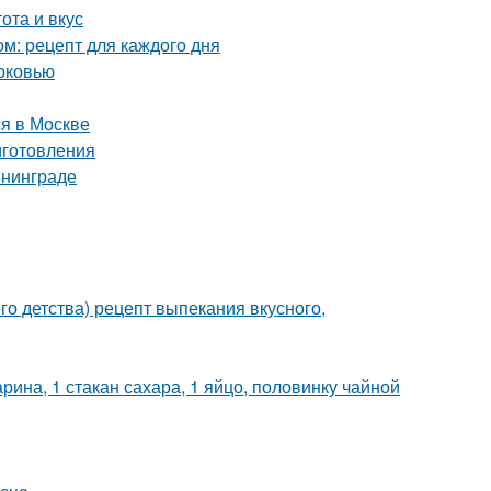
ота и вкус
ом: рецепт для каждого дня
орковью
я в Москве
иготовления
ининграде
о детства) рецепт выпекания вкусного,
рина, 1 стакан сахара, 1 яйцо, половинку чайной