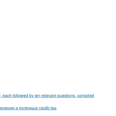
i, each followed by ten relevant questions, compiled
товления и полезные свойства