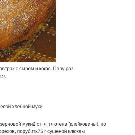
автрак с сыром и кофе. Пару раз
ся.
белой хлебной муки
ерновой муки2 ст. л. глютена (клейковины), по
 орехов, порубить75 г сушеной клюквы