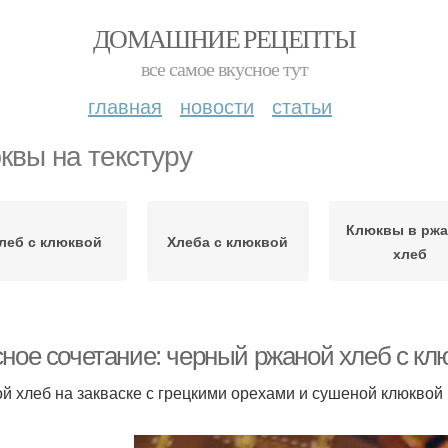
ДОМАШНИЕ РЕЦЕПТЫ
все самое вкусное тут
главная
новости
статьи
квы на текстуру
Клюквы в рж
леб с клюквой
Хлеба с клюквой
хлеб
ное сочетание: черный ржаной хлеб с клю
й хлеб на закваске с грецкими орехами и сушеной клюквой