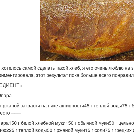
 хотелось самой сделать такой хлеб, я его очень люблю на з
риментировала, этот результат пока больше всего понравил
ЕДИЕНТЫ
Опара ───
 г ржаной закваски на пике активности45 г теплой воды75 г 
есто ───
пара150 г белой хлебной муки150 г обычной муки50 г цельноз
ию225 г теплой воды50 г ржаной муки15 г соли75 г грецких