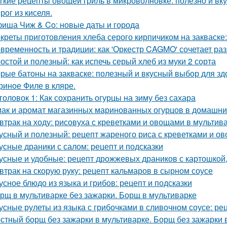
гкие рецепты овощей гриль в микроволновке: полезно и вк
рог из киселя.
иша Чиж & Co: новые даты и города
креты приготовления хлеба серого кирпичиком на закваске:
временность и традиции: как 'Оркестр CAGMO' сочетает ра
остой и полезный: как испечь серый хлеб из муки 2 сорта
рые батоны на закваске: полезный и вкусный выбор для зд
риное Филе в кляре.
головок 1: Как сохранить огурцы на зиму без сахара
ак и аромат магазинных маринованных огурцов в домашни
втрак на ходу: рисовуха с креветками и овощами в мультив
усный и полезный: рецепт жареного риса с креветками и о
усные драники с салом: рецепт и подсказки
усные и удобные: рецепт дрожжевых драников с картошкой,
втрак на скорую руку: рецепт кальмаров в сырном соусе
усное блюдо из языка и грибов: рецепт и подсказки
рщ в мультиварке без зажарки. Борщ в мультиварке
усные рулеты из языка с грибочками в сливочном соусе: ре
стный борщ без зажарки в мультиварке. Борщ без зажарки