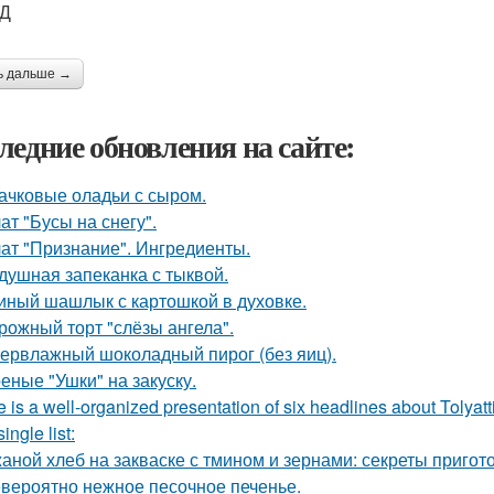
Д
ь дальше →
ледние обновления на сайте:
ачковые оладьи с сыром.
ат "Бусы на снегу".
ат "Признание". Ингредиенты.
душная запеканка с тыквой.
иный шашлык с картошкой в духовке.
рожный торт "слёзы ангела".
ервлажный шоколадный пирог (без яиц).
еные "Ушки" на закуску.
 is a well-organized presentation of six headlines about Tolyatt
single list:
аной хлеб на закваске с тмином и зернами: секреты приго
вероятно нежное песочное печенье.