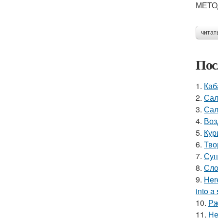
МЕТО
читат
Пос
1.
Каб
2.
Сал
3.
Сал
4.
Воз
5.
Кур
6.
Тво
7.
Суп
8.
Сло
9.
Here
into a 
10.
Рж
11.
Не