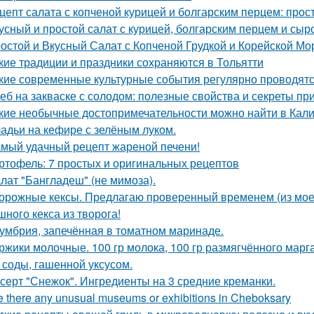
цепт салата с копченой курицей и болгарским перцем: прост
усный и простой салат с курицей, болгарским перцем и сыр
остой и Вкусный Салат с Копченой Грудкой и Корейской М
кие традиции и праздники сохраняются в Тольятти
кие современные культурные события регулярно проводятс
еб на закваске с солодом: полезные свойства и секреты пр
кие необычные достопримечательности можно найти в Кал
адьи на кефире с зелёным луком.
мый удачный рецепт жареной печени!
ртофель: 7 простых и оригинальных рецептов
лат "Бангладеш" (не мимоза).
орожные кексы. Предлагаю проверенный временем (из моег
шного кекса из творога!
умбрия, запечённая в томатном маринаде.
ржики молочные. 100 гр молока, 100 гр размягчённого марга
 соды, гашенной уксусом.
серт "Снежок". Ингредиенты на 3 средние креманки.
e there any unusual museums or exhibitions in Cheboksary