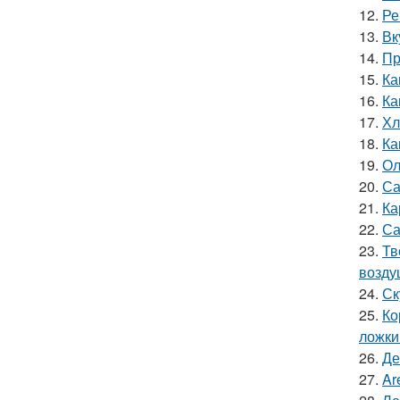
12.
Ре
13.
Вк
14.
Пр
15.
Ка
16.
Ка
17.
Хл
18.
Ка
19.
Ол
20.
Са
21.
Ка
22.
Са
23.
Тв
возду
24.
Ск
25.
Ко
ложки
26.
Де
27.
Ar