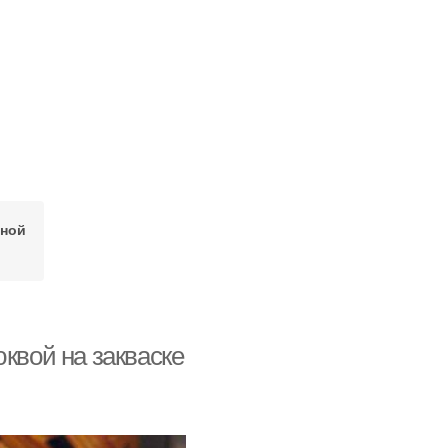
аной
квой на закваске