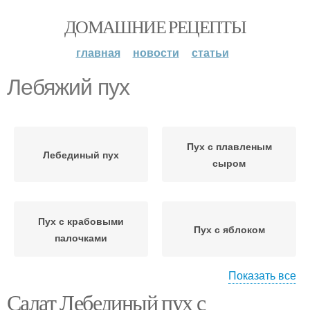
ДОМАШНИЕ РЕЦЕПТЫ
главная
новости
статьи
Лебяжий пух
Пух с плавленым
Лебединый пух
сыром
Пух с крабовыми
Пух с яблоком
палочками
Показать все
Салат Лебединый пух с
Пух с пекинской
Пух без картофеля