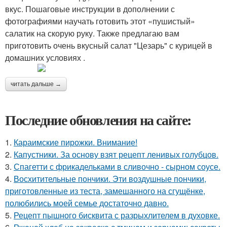
вкус. Пошаговые инструкции в дополнении с
фотографиями научать готовить этот «пушистый»
салатик на скорую руку. Также предлагаю вам
приготовить очень вкусный салат "Цезарь" с курицей в
домашних условиях .
читать дальше →
Последние обновления на сайте:
1.
Караимские пирожки. Внимание!
2.
Капустники. За основу взят рецепт ленивых голубцов.
3.
Спагетти с фрикадельками в сливочно - сырном соусе.
4.
Восхитительные пончики. Эти воздушные пончики,
приготовленные из теста, замешанного на сгущёнке,
полюбились моей семье достаточно давно.
5.
Рецепт пышного бисквита с разрыхлителем в духовке.