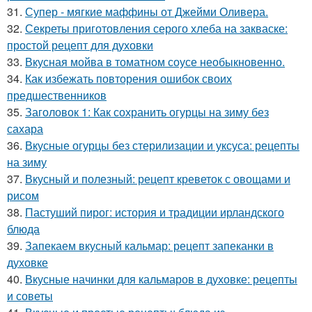
31.
Супер - мягкие маффины от Джейми Оливера.
32.
Секреты приготовления серого хлеба на закваске:
простой рецепт для духовки
33.
Вкусная мойва в томатном соусе необыкновенно.
34.
Как избежать повторения ошибок своих
предшественников
35.
Заголовок 1: Как сохранить огурцы на зиму без
сахара
36.
Вкусные огурцы без стерилизации и уксуса: рецепты
на зиму
37.
Вкусный и полезный: рецепт креветок с овощами и
рисом
38.
Пастуший пирог: история и традиции ирландского
блюда
39.
Запекаем вкусный кальмар: рецепт запеканки в
духовке
40.
Вкусные начинки для кальмаров в духовке: рецепты
и советы