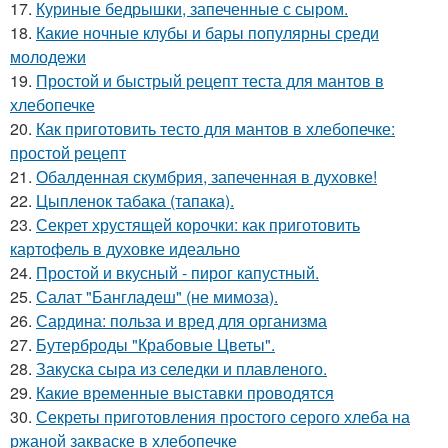
17.
Куриные бедрышки, запеченные с сыром.
18.
Какие ночные клубы и бары популярны среди
молодежи
19.
Простой и быстрый рецепт теста для мантов в
хлебопечке
20.
Как приготовить тесто для мантов в хлебопечке:
простой рецепт
21.
Обалденная скумбрия, запеченная в духовке!
22.
Цыпленок табака (тапака).
23.
Секрет хрустящей корочки: как приготовить
картофель в духовке идеально
24.
Простой и вкусный - пирог капустный.
25.
Салат "Бангладеш" (не мимоза).
26.
Сардина: польза и вред для организма
27.
Бутерброды "Крабовые Цветы".
28.
Закуска сыра из селедки и плавленого.
29.
Какие временные выставки проводятся
30.
Секреты приготовления простого серого хлеба на
ржаной закваске в хлебопечке