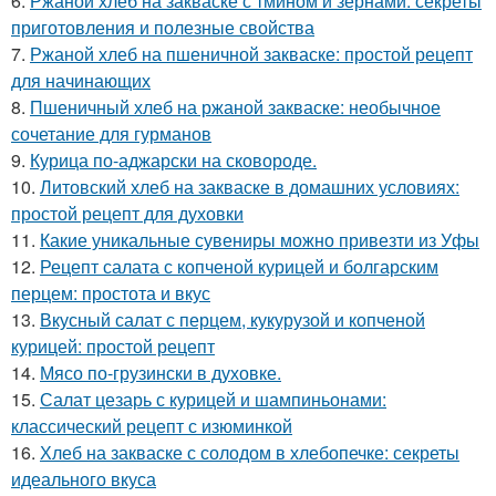
6.
Ржаной хлеб на закваске с тмином и зернами: секреты
приготовления и полезные свойства
7.
Ржаной хлеб на пшеничной закваске: простой рецепт
для начинающих
8.
Пшеничный хлеб на ржаной закваске: необычное
сочетание для гурманов
9.
Курица по-аджарски на сковороде.
10.
Литовский хлеб на закваске в домашних условиях:
простой рецепт для духовки
11.
Какие уникальные сувениры можно привезти из Уфы
12.
Рецепт салата с копченой курицей и болгарским
перцем: простота и вкус
13.
Вкусный салат с перцем, кукурузой и копченой
курицей: простой рецепт
14.
Мясо по-грузински в духовке.
15.
Салат цезарь с курицей и шампиньонами:
классический рецепт с изюминкой
16.
Хлеб на закваске с солодом в хлебопечке: секреты
идеального вкуса