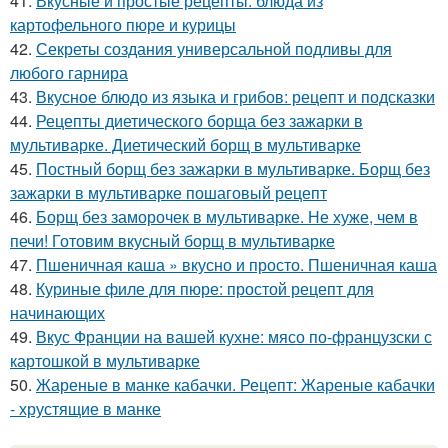
41.
Вкусные и простые рецепты: блюда из
картофельного пюре и курицы
42.
Секреты создания универсальной подливы для
любого гарнира
43.
Вкусное блюдо из языка и грибов: рецепт и подсказки
44.
Рецепты диетического борща без зажарки в
мультиварке. Диетический борщ в мультиварке
45.
Постный борщ без зажарки в мультиварке. Борщ без
зажарки в мультиварке пошаговый рецепт
46.
Борщ без заморочек в мультиварке. Не хуже, чем в
печи! Готовим вкусный борщ в мультиварке
47.
Пшеничная каша » вкусно и просто. Пшеничная каша
48.
Куриные филе для пюре: простой рецепт для
начинающих
49.
Вкус Франции на вашей кухне: мясо по-французски с
картошкой в мультиварке
50.
Жареные в манке кабачки. Рецепт: Жареные кабачки
- хрустящие в манке