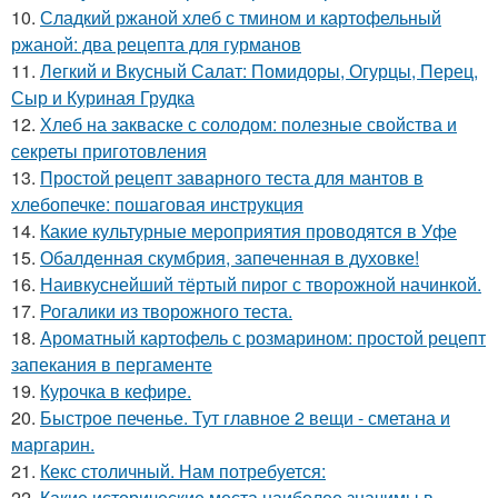
10.
Сладкий ржаной хлеб с тмином и картофельный
ржаной: два рецепта для гурманов
11.
Легкий и Вкусный Салат: Помидоры, Огурцы, Перец,
Сыр и Куриная Грудка
12.
Хлеб на закваске с солодом: полезные свойства и
секреты приготовления
13.
Простой рецепт заварного теста для мантов в
хлебопечке: пошаговая инструкция
14.
Какие культурные мероприятия проводятся в Уфе
15.
Обалденная скумбрия, запеченная в духовке!
16.
Наивкуснейший тёртый пирог с творожной начинкой.
17.
Рогалики из творожного теста.
18.
Ароматный картофель с розмарином: простой рецепт
запекания в пергаменте
19.
Курочка в кефире.
20.
Быстрое печенье. Тут главное 2 вещи - сметана и
маргарин.
21.
Кекс столичный. Нам потребуется:
22.
Какие исторические места наиболее значимы в