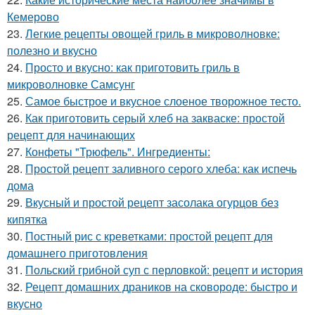
Кемерово
23.
Легкие рецепты овощей гриль в микроволновке:
полезно и вкусно
24.
Просто и вкусно: как приготовить гриль в
микроволновке Самсунг
25.
Самое быстрое и вкусное слоеное творожное тесто.
26.
Как приготовить серый хлеб на закваске: простой
рецепт для начинающих
27.
Конфеты "Трюфель". Ингредиенты:
28.
Простой рецепт заливного серого хлеба: как испечь
дома
29.
Вкусный и простой рецепт засолака огурцов без
кипятка
30.
Постный рис с креветками: простой рецепт для
домашнего приготовления
31.
Польский грибной суп с перловкой: рецепт и история
32.
Рецепт домашних драников на сковороде: быстро и
вкусно