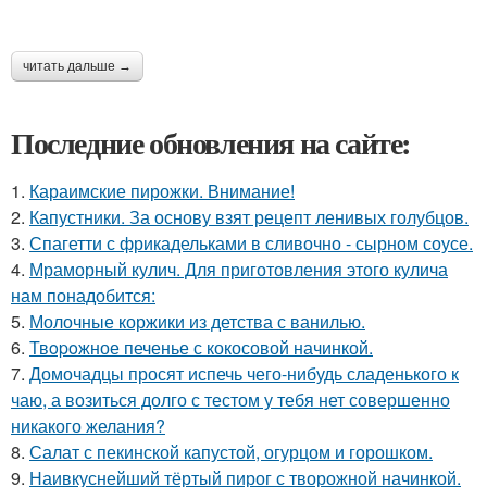
читать дальше →
Последние обновления на сайте:
1.
Караимские пирожки. Внимание!
2.
Капустники. За основу взят рецепт ленивых голубцов.
3.
Спагетти с фрикадельками в сливочно - сырном соусе.
4.
Мраморный кулич. Для приготовления этого кулича
нам понадобится:
5.
Молочные коржики из детства с ванилью.
6.
Твopoжное печенье с кокосовой начинкой.
7.
Домочадцы просят испечь чего-нибудь сладенького к
чаю, а возиться долго с тестом у тебя нет совершенно
никакого желания?
8.
Салат с пекинской капустой, огурцом и горошком.
9.
Наивкуснейший тёртый пирог с творожной начинкой.