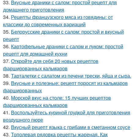
33.
Вкусные драники с салом: простой рецепт для
домашнего приготовления
34.
Рецепты французского мяса из говядины: от
классики до современных вариаций
35.
Белорусские драники с салом: простой и вкусный
рецепт
36.
Картофельные драники с салом и луком: простой
рецепт для домашней кухни
37.
Откройте для себя 20 новых рецептов
фаршированных кальмаров
38.
Тарталетки с салатом из печени трески, яйца и сыра.
39.
Вкусные и полезные: рецепт поросят из кальмаров
фаршированных
40.
Морской вкус на столе: 15 лучших рецептов
фаршированных кальмаров
41.
Воспользуйтесь куриной грудкой для приготовления
воздушного пюре
42.
Вкусный рецепт языка с грибами в сметанном соусе
43.
Тополевая рядовка рецепты жареная. Как