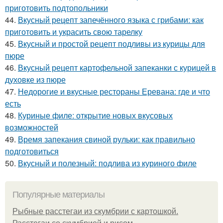
приготовить подтопольники
44.
Вкусный рецепт запечённого языка с грибами: как
приготовить и украсить свою тарелку
45.
Вкусный и простой рецепт подливы из курицы для
пюре
46.
Вкусный рецепт картофельной запеканки с курицей в
духовке из пюре
47.
Недорогие и вкусные рестораны Еревана: где и что
есть
48.
Куриные филе: открытие новых вкусовых
возможностей
49.
Время запекания свиной рульки: как правильно
подготовиться
50.
Вкусный и полезный: подлива из куриного филе
Популярные материалы
Рыбные расстегаи из скумбрии с картошкой.