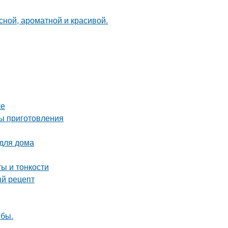
сной, ароматной и красивой.
ке
ты приготовления
 для дома
ы и тонкости
ый рецепт
ыбы.