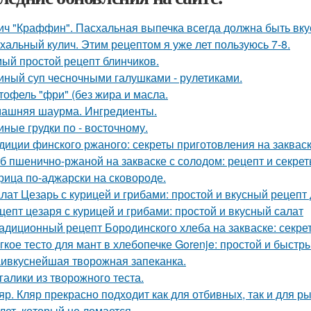
ич "Краффин". Пасхальная выпечка всегда должна быть вку
хальный кулич. Этим рецептом я уже лет пользуюсь 7-8.
ый простой рецепт блинчиков.
иный суп чесночными галушками - рулетиками.
тофель "фри" (без жира и масла.
ашняя шаурма. Ингредиенты.
иные грудки по - восточному.
диции финского ржаного: секреты приготовления на заквас
б пшенично-ржаной на закваске с солодом: рецепт и секре
рица по-аджарски на сковороде.
лат Цезарь с курицей и грибами: простой и вкусный рецепт
цепт цезаря с курицей и грибами: простой и вкусный салат
адиционный рецепт Бородинского хлеба на закваске: секрет
гкое тесто для мант в хлебопечке Gorenje: простой и быстр
ивкуснейшая творожная запеканка.
галики из творожного теста.
яр. Кляр прекрасно подходит как для отбивных, так и для р
лет, который не ломается.