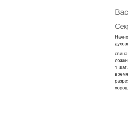
Вас
Секр
Начне
духов
свина
ложки;
1 шаг
время
разре
хорош