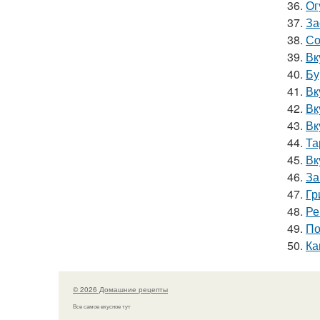
36.
Ог
37.
За
38.
Со
39.
Вк
40.
Бу
41.
Вк
42.
Вк
43.
Вк
44.
Та
45.
Вк
46.
За
47.
Гр
48.
Ре
49.
По
50.
Ка
© 2026 Домашние рецепты
Все самое вкусное тут