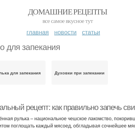
ДОМАШНИЕ РЕЦЕПТЫ
все самое вкусное тут
главная
новости
статьи
о для запекания
лька для запекания
Духовки при запекании
альный рецепт: как правильно запечь сви
ённая рулька – национальное чешское лакомство, покоривше
итом поглощать каждый мясоед, обгладывая сочнейшее мясо