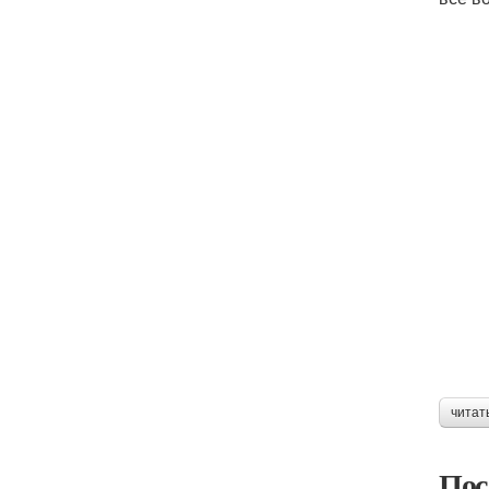
читат
Пос