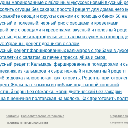
урцы маринованные с яблочным уксусом: новый вкусный р
солить огурцы без сахара: простой рецепт для домашнего 
храняйте овощи и фрукты свежими с помощью банок 50 на
усный и полезный: черный рис с овощами и креветками
рый рис с овощами и креветками: вкусный и полезный реце
усные драники картофельные с салом и луком на сковороде:
ус Украины: рецепт драников с салом
усный рецепт фаршированных кальмаров с грибами в духо
рталетки с салатом из печени трески, яйца и сыра.
усный рецепт: Кальмары фаршированные помидорами и с
пеканка из кальмаров и сыра: нежный и ароматный рецепт
иб рядовка лиловоногая, как готовить. Рецепты приготовле
цепт Жульена с языком и грибами под сырной корочкой
стный борщ без обжарки. Борщ диетический без зажарки
ша пшеничная полтавская на молоке. Как приготовить полт
Контакты
Пользовательское соглашение
Обратная св
Политика конфидециальности
Копирование раз