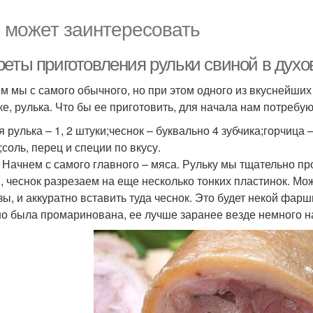
 может заинтересовать
еты приготовления рульки свиной в духов
м мы с самого обычного, но при этом одного из вкуснейших
ке, рулька. Что бы ее приготовить, для начала нам потребу
я рулька – 1, 2 штуки;чеснок – буквально 4 зубчика;горчица
соль, перец и специи по вкусу.
. Начнем с самого главного – мяса. Рульку мы тщательно п
, чеснок разрезаем на еще несколько тонких пластинок. Мо
зы, и аккуратно вставить туда чеснок. Это будет некой фар
о была промаринована, ее лучше заранее везде немного на