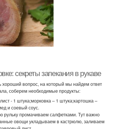
овке: секреты запекания в рукаве
нь хороший вопрос, на который мы найдем ответ
чала, соберем необходимые продукты:
лист - 1 штука;морковка – 1 штука;картошка –
ед и соевый соус.
ую рульку промачиваем салфетками. Тут важно
 данные овощи укладываем в кастрюлю, заливаем
 лавровый лист.