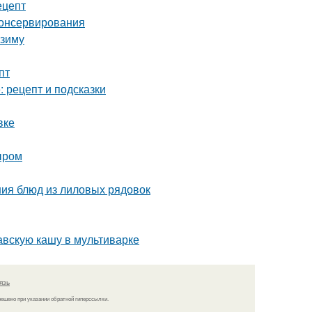
ецепт
консервирования
 зиму
пт
 рецепт и подсказки
вке
ыром
ния блюд из лиловых рядовок
авскую кашу в мультиварке
язь
решено при указании обратной гиперссылки.