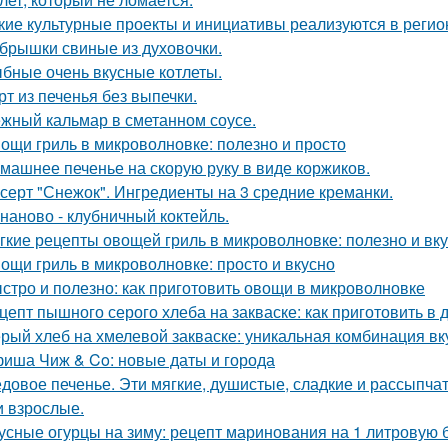
кие культурные проекты и инициативы реализуются в регио
брышки свиные из духовочки.
бные очень вкусные котлеты.
рт из печенья без выпечки.
жный кальмар в сметанном соусе.
ощи гриль в микроволновке: полезно и просто
машнее печенье на скорую руку в виде коржиков.
серт "Снежок". Ингредиенты на 3 средние креманки.
наново - клубничный коктейль.
гкие рецепты овощей гриль в микроволновке: полезно и вк
ощи гриль в микроволновке: просто и вкусно
стро и полезно: как приготовить овощи в микроволновке
цепт пышного серого хлеба на закваске: как приготовить в
рый хлеб на хмелевой закваске: уникальная комбинация вк
иша Чиж & Co: новые даты и города
довое печенье. Эти мягкие, душистые, сладкие и рассыпчат
и взрослые.
усные огурцы на зиму: рецепт маринования на 1 литровую 