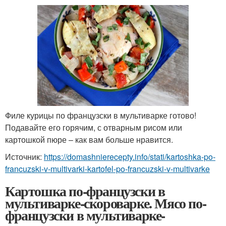
Филе курицы по французски в мультиварке готово!
Подавайте его горячим, с отварным рисом или
картошкой пюре – как вам больше нравится.
Источник:
https://domashnierecepty.info/stati/kartoshka-po-
francuzski-v-multivarki-kartofel-po-francuzski-v-multivarke
Картошка по-французски в
мультиварке-скороварке. Мясо по-
французски в мультиварке-