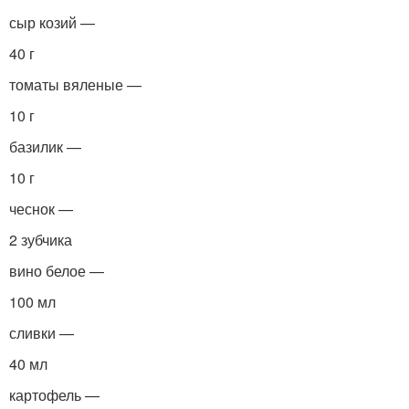
сыр козий —
40 г
томаты вяленые —
10 г
базилик —
10 г
чеснок —
2 зубчика
вино белое —
100 мл
сливки —
40 мл
картофель —