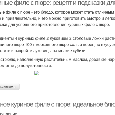
филе
филе
иные филе с пюре: рецепт и подсказки дл
ые филе с пюре - это блюдо, которое может стать отличны
о и привлекательно, и его можно приготовить быстро и легко
Правильные пюре
Пюре из картофеля
Фи
азки для успешного приготовления куриных филе с пюре.
диенты 4 куриных филе 2 луковицы 2 столовые ложки расти
виного пюре 100 г морковного пюре соль и перец по вкусу зе
истите и накройте луковицы на мелкие кубики.
кастрюлю, наполненную растительным маслом, добавьте нар
ем огне до полуготовности.
ь дальше →
ное куриное филе с пюре: идеальное блю
тупление