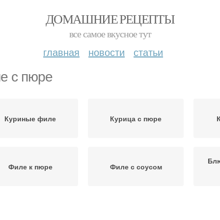
ДОМАШНИЕ РЕЦЕПТЫ
все самое вкусное тут
главная
новости
статьи
е с пюре
Куриные филе
Курица с пюре
Блю
Филе к пюре
Филе с соусом
ста-салат с куриным
Сочетания с куриным
П