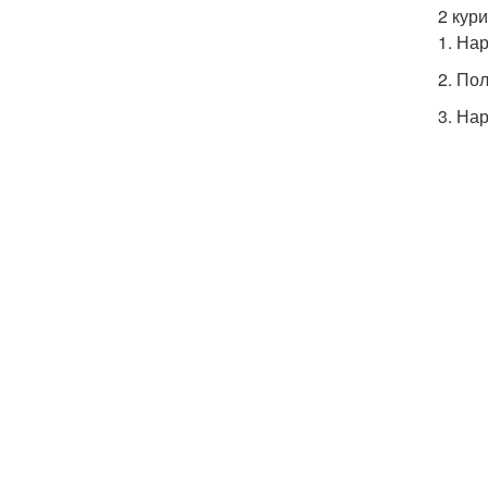
2 кур
1. На
2. По
3. На