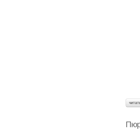
читат
Пюр