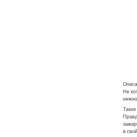
Описа
Не хо
нежно
Такое
Правд
зажар
в сво