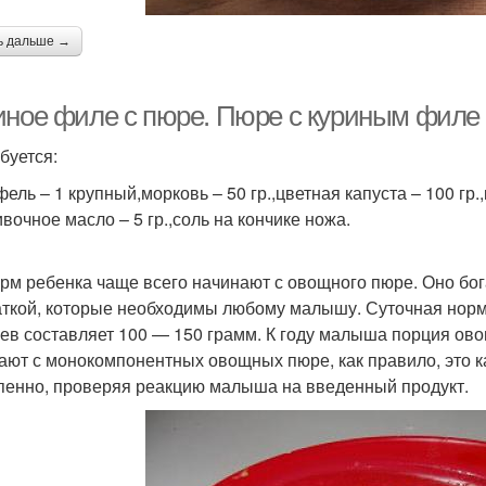
ь дальше →
иное филе с пюре. Пюре с куриным филе
буется:
ель – 1 крупный,морковь – 50 гр.,цветная капуста – 100 гр.
ивочное масло – 5 гр.,соль на кончике ножа.
рм ребенка чаще всего начинают с овощного пюре. Оно бо
аткой, которые необходимы любому малышу. Суточная норма
ев составляет 100 — 150 грамм. К году малыша порция ово
ают с монокомпонентных овощных пюре, как правило, это 
пенно, проверяя реакцию малыша на введенный продукт.