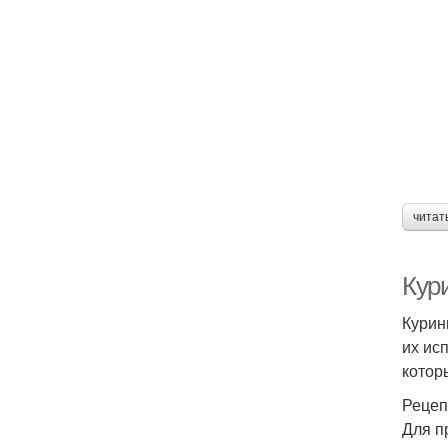
читат
Кур
Курин
их ис
котор
Рецеп
Для п