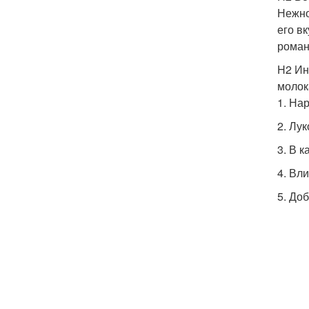
Нежно
его в
роман
H2 Ин
молок
1. На
2. Лу
3. В 
4. Вл
5. До