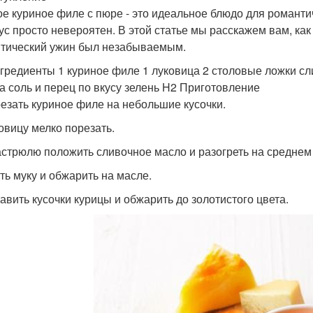
е куриное филе с пюре - это идеальное блюдо для романтич
кус просто невероятен. В этой статье мы расскажем вам, ка
тический ужин был незабываемым.
гредиенты 1 куриное филе 1 луковица 2 столовые ложки сли
а соль и перец по вкусу зелень H2 Приготовление
резать куриное филе на небольшие кусочки.
ковицу мелко порезать.
кастрюлю положить сливочное масло и разогреть на среднем 
ить муку и обжарить на масле.
бавить кусочки курицы и обжарить до золотистого цвета.