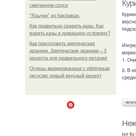
Кур
сметанном соусе
Курин
"Язычки" из баклажан.
вкусн
Как правильно сварить казы. Как
подск
варить казы в домашних условиях?
Как приготовить диетические
Ингре
драники. Диетические драники – 3
морко
рецепта для правильного питания
1. Оч
Огурцы маринованные с яблочным
2. В 
уксусом: новый вкусный рецепт
средн
читат
Неж
H2 Вс