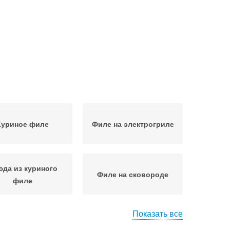
Куриное филе
Филе на электрогриле
да из куриного
Филе на сковороде
филе
Показать все
юре с курицей
Пюре с куриным филе