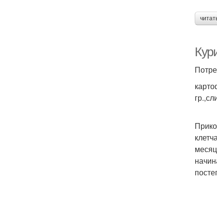
читат
Кур
Потре
картоф
гр.,сл
Прико
клетч
месяц
начин
посте