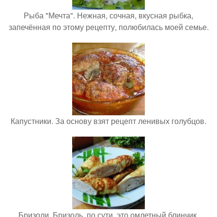
Рыба "Мечта". Нежная, сочная, вкусная рыбка,
запечённая по этому рецепту, полюбилась моей семье.
Капустники. За основу взят рецепт ленивых голубцов.
Бризоли. Бризоль, по сути, это омлетный блинчик,