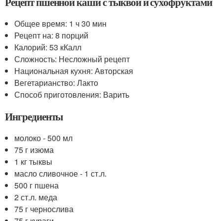
Рецепт пшенной каши с тыквой и сухофруктами
Общее время: 1 ч 30 мин
Рецепт на: 8 порций
Калорий: 53 кКалл
Сложность: Несложный рецепт
Национальная кухня: Авторская
Вегетарианство: Лакто
Способ приготовления: Варить
Ингредиенты
молоко - 500 мл
75 г изюма
1 кг тыквы
масло сливочное - 1 ст.л.
500 г пшена
2 ст.л. меда
75 г чернослива
75 г кураги