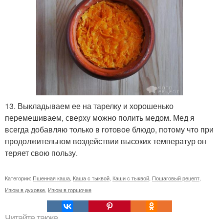
13. Выкладываем ее на тарелку и хорошенько
перемешиваем, сверху можно полить медом. Мед я
всегда добавляю только в готовое блюдо, потому что при
продолжительном воздействии высоких температур он
теряет свою пользу.
Категории:
Пшенная каша
,
Каша с тыквой
,
Каши с тыквой
,
Пошаговый рецепт
,
Изюм в духовке
,
Изюм в горшочке
Читайте также