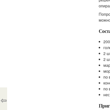
опира
Попро
можно
Сост
200
гол
2 ш
2 ш
мар
мор
по 
кон
по 
нес
⇦
Приг