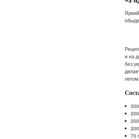
Яркий
обыде
Рецеп
и на 
без у
делае
летом
Сост
300
200
200
200
70 