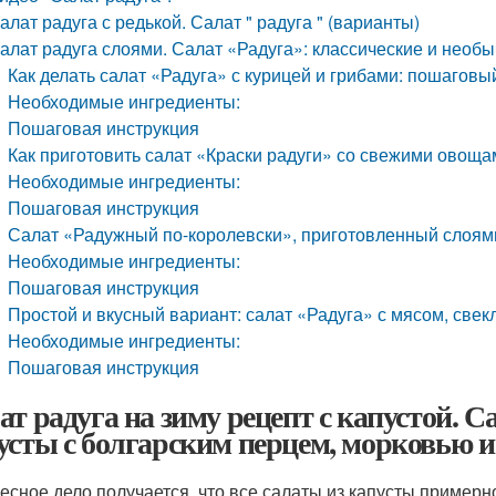
алат радуга с редькой. Салат " радуга " (варианты)
алат радуга слоями. Салат «Радуга»: классические и необ
Как делать салат «Радуга» с курицей и грибами: пошаговы
Необходимые ингредиенты:
Пошаговая инструкция
Как приготовить салат «Краски радуги» со свежими овощ
Необходимые ингредиенты:
Пошаговая инструкция
Салат «Радужный по-королевски», приготовленный слоями
Необходимые ингредиенты:
Пошаговая инструкция
Простой и вкусный вариант: салат «Радуга» с мясом, свек
Необходимые ингредиенты:
Пошаговая инструкция
ат радуга на зиму рецепт с капустой. Са
усты с болгарским перцем, морковью и
есное дело получается, что все салаты из капусты примерно