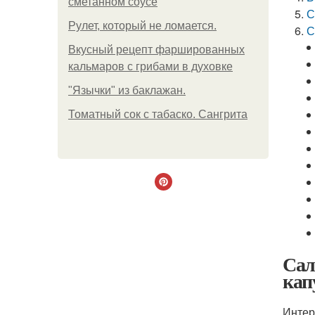
сметанном соусе
С
Рулет, который не ломается.
С
Вкусный рецепт фаршированных
кальмаров с грибами в духовке
"Язычки" из баклажан.
Томатный сок с табаско. Сангрита
Сал
кап
Интер