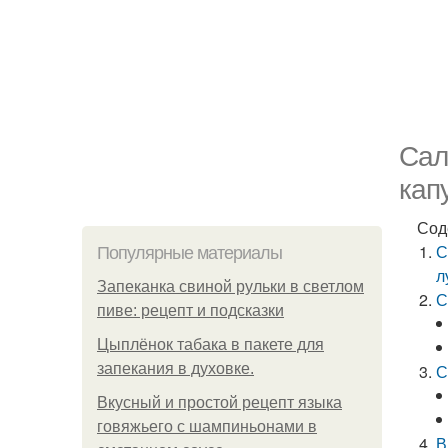
Сал
кап
Сод
С
Популярные материалы
л
Запеканка свиной рульки в светлом
С
пиве: рецепт и подсказки
Цыплёнок табака в пакете для
запекания в духовке.
С
Вкусный и простой рецепт языка
говяжьего с шампиньонами в
В