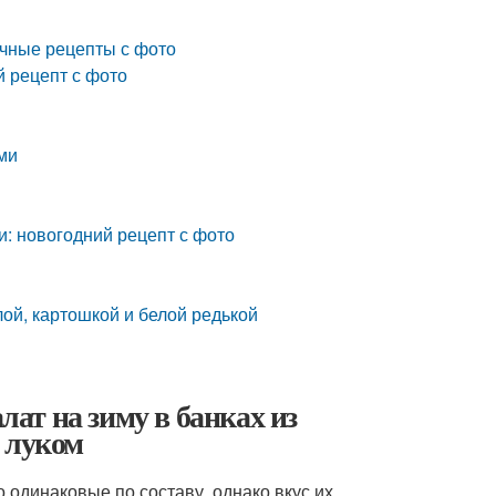
ычные рецепты с фото
й рецепт с фото
ами
: новогодний рецепт с фото
лой, картошкой и белой редькой
лат на зиму в банках из
 луком
 одинаковые по составу, однако вкус их