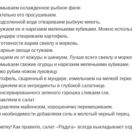
омываем охлажденное рыбное филе.
тельно его просушиваем.
одсоленной воде отвариваем рыбную мякоть.
ужаем ее и нарезаем меленькими кубиками. Можно использ
ундире отвариваем картофель.
готовности варим свеклу и морковь.
арные овощи остужаем.
щаем их от кожуры и шинкуем. Лучше всего свеклу и морков
мываем свежие огурцы и нарезаем меленькими кубиками.
ко рубим ножом луковицу.
тофель, сваренный в мундире, измельчаем на мелкой терке
диняем все ингредиенты в глубокой салатнице.
онсервированного зеленого горошка сливаем сок.
авляем в салат.
равляем майонезом, хорошенечко перемешиваем.
 необходимости добавляем соль и молотый черный перец.
метку! Как правило, салат «Радуга» всегда выкладывают о