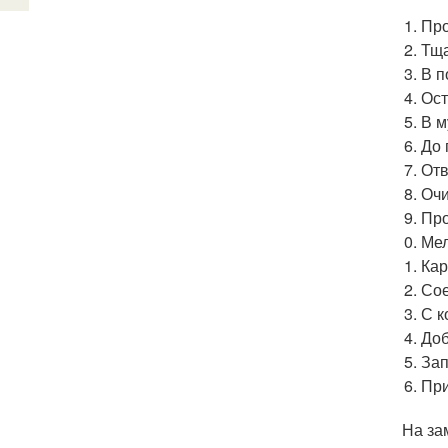
Пр
Тща
В п
Ост
В м
До 
Отв
Очи
Про
Мел
Кар
Сое
С к
Доб
Зап
При
На за