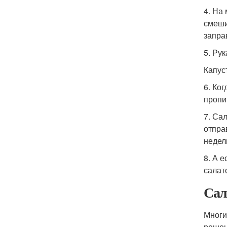
4. На
смеши
запра
5. Ру
Капус
6. Ко
пропи
7. Са
отпра
недел
8. А 
салат
Сал
Многи
решен