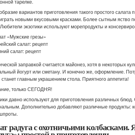
онной тарелке.
образие вариантов приготовления такого простого салата 
 играть новыми вкусовыми красками. Более сытным яство по
 Любители экзотики используют морепродукты и консервир
ат «Мужские грезы»
ейский салат: рецепт
ний салат: рецепт
ической заправкой считается майонез, хотя в некоторых к
альный йогурт или сметану. И конечно же, оформление. Потр
 станет главным украшением стола. Приятного аппетита!
ние, только СЕГОДНЯ!
ики давно используют для приготовления различных блюд.
нальным. Дополнительно добавляют различные продукты: ко
шпроты.
ат радуга с охотничьими колбасками. 
дуга»: простой в приготовлении