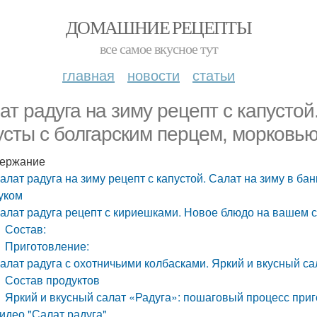
ДОМАШНИЕ РЕЦЕПТЫ
все самое вкусное тут
главная
новости
статьи
ат радуга на зиму рецепт с капустой.
усты с болгарским перцем, морковью
ержание
алат радуга на зиму рецепт с капустой. Салат на зиму в ба
уком
алат радуга рецепт с кириешками. Новое блюдо на вашем 
Состав:
Приготовление:
алат радуга с охотничьими колбасками. Яркий и вкусный са
Состав продуктов
Яркий и вкусный салат «Радуга»: пошаговый процесс при
идео "Салат радуга".