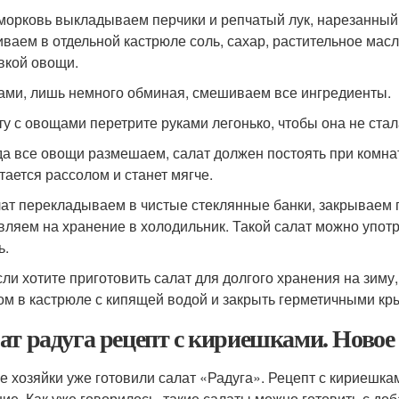
 морковь выкладываем перчики и репчатый лук, нарезанный
ваем в отдельной кастрюле соль, сахар, растительное масл
вкой овощи.
ками, лишь немного обминая, смешиваем все ингредиенты.
ту с овощами перетрите руками легонько, чтобы она не ста
гда все овощи размешаем, салат должен постоять при комна
тается рассолом и станет мягче.
лат перекладываем в чистые стеклянные банки, закрывае
вляем на хранение в холодильник. Такой салат можно употре
ь.
если хотите приготовить салат для долгого хранения на зиму
ом в кастрюле с кипящей водой и закрыть герметичными к
ат радуга рецепт с кириешками. Новое
е хозяйки уже готовили салат «Радуга». Рецепт с кириешк
ие. Как уже говорилось, такие салаты можно готовить с д