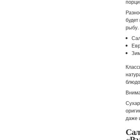
порци
Разно
будет
рыбу.
Сал
Евр
Зим
Класс
натур
блюдо
Внима
Сухар
ориги
даже 
Сал
«Ра