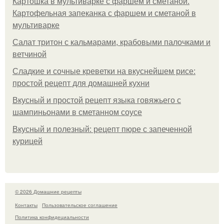
Картошка в мультиварке с фаршем и сметаной.
Картофельная запеканка с фаршем и сметаной в
мультиварке
Салат тритон с кальмарами, крабовыми палочками и
ветчиной
Сладкие и сочные креветки на вкуснейшем рисе:
простой рецепт для домашней кухни
Вкусный и простой рецепт языка говяжьего с
шампиньонами в сметанном соусе
Вкусный и полезный: рецепт пюре с запеченной
курицей
© 2026 Домашние рецепты
Контакты
Пользовательское соглашение
Политика конфидециальности