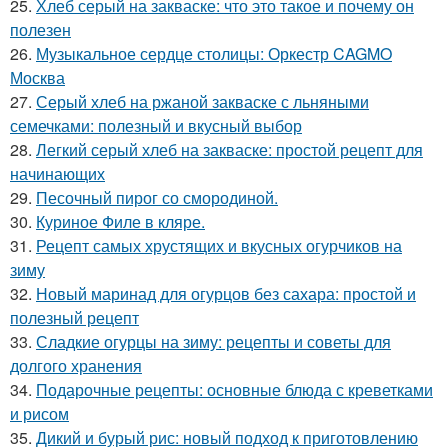
25.
Хлеб серый на закваске: что это такое и почему он
полезен
26.
Музыкальное сердце столицы: Оркестр CAGMO
Москва
27.
Серый хлеб на ржаной закваске с льняными
семечками: полезный и вкусный выбор
28.
Легкий серый хлеб на закваске: простой рецепт для
начинающих
29.
Песочный пирог со смородиной.
30.
Куриное Филе в кляре.
31.
Рецепт самых хрустящих и вкусных огурчиков на
зиму
32.
Новый маринад для огурцов без сахара: простой и
полезный рецепт
33.
Сладкие огурцы на зиму: рецепты и советы для
долгого хранения
34.
Подарочные рецепты: основные блюда с креветками
и рисом
35.
Дикий и бурый рис: новый подход к приготовлению