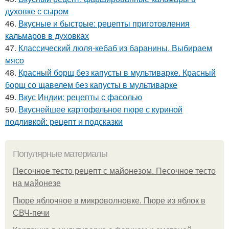
духовке с сыром
46.
Вкусные и быстрые: рецепты приготовления
кальмаров в духовках
47.
Классический люля-кебаб из баранины. Выбираем
мясо
48.
Красный борщ без капусты в мультиварке. Красный
борщ со щавелем без капусты в мультиварке
49.
Вкус Индии: рецепты с фасолью
50.
Вкуснейшее картофельное пюре с куриной
подливкой: рецепт и подсказки
Популярные материалы
Песочное тесто рецепт с майонезом. Песочное тесто
на майонезе
Пюре яблочное в микроволновке. Пюре из яблок в
СВЧ-печи