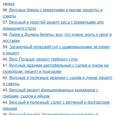
ужина
36.
Вкусные блюда с креветками и рисом: рецепты и
советы
37.
Вкусный и простой рецепт риса с креветками для
домашнего стола
38.
Лариса Долина билеты: все, что нужно знать о цене и
доставке
39.
Загадочный польский суп с шампиньонами: история
и рецепт
40.
Вкус Польши: рецепт грибного супа
41.
Вкусные драники картофельные с салом и луком на
сковороде: рецепт и подсказки
42.
Вкусные и полезные драники с салом и луком: рецепт
и советы
43.
Вкусный рецепт фаршированных кальмаров с
грибами, сыром и яйцом
44.
Вкусный и полезный: салат с ветчиной и болгарским
перцем
45.
Вкусный рецепт: фаршированные кальмары в