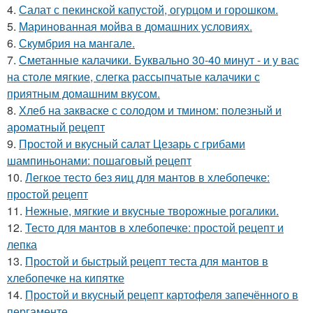
4.
Салат с пекинской капустой, огурцом и горошком.
5.
Маринованная мойва в домашних условиях.
6.
Скумбрия на мангале.
7.
Сметанные калачики. Буквально 30-40 минут - и у вас
на столе мягкие, слегка рассыпчатые калачики с
приятным домашним вкусом.
8.
Хлеб на закваске с солодом и тмином: полезный и
ароматный рецепт
9.
Простой и вкусный салат Цезарь с грибами
шампиньонами: пошаговый рецепт
10.
Легкое тесто без яиц для мантов в хлебопечке:
простой рецепт
11.
Нежные, мягкие и вкусные творожные рогалики.
12.
Тесто для мантов в хлебопечке: простой рецепт и
лепка
13.
Простой и быстрый рецепт теста для мантов в
хлебопечке на кипятке
14.
Простой и вкусный рецепт картофеля запечённого в
пергаменте