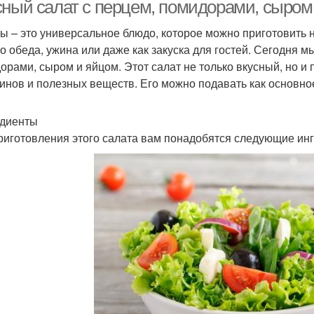
шампиньонов
сный салат с перцем, помидорами, сыром 
ы – это универсальное блюдо, которое можно приготовить 
го обеда, ужина или даже как закуска для гостей. Сегодня 
Теплый салат
Салат с баклажанами
Сала
орами, сыром и яйцом. Этот салат не только вкусный, но и 
инов и полезных веществ. Его можно подавать как основное
диенты
Салат с лососем
Салат с индейкой
Майо
риготовления этого салата вам понадобятся следующие ин
кокалорийный салат
Салат с овощами
С
Сал
Овощной салат
Салат с кускусом