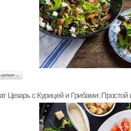
Салат с рукколой
Салат из рукколы
Ци
Креветки в кисло-
Креветки с личи
Са
сладком соусе
ь дальше →
ат Цезарь с Курицей и Грибами: Простой