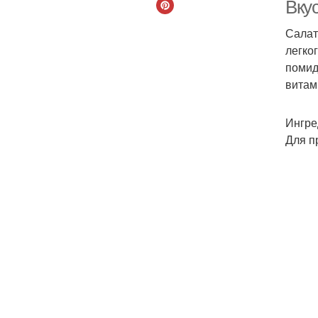
Вку
Салат
легко
помид
витам
Ингре
Для п
Низ