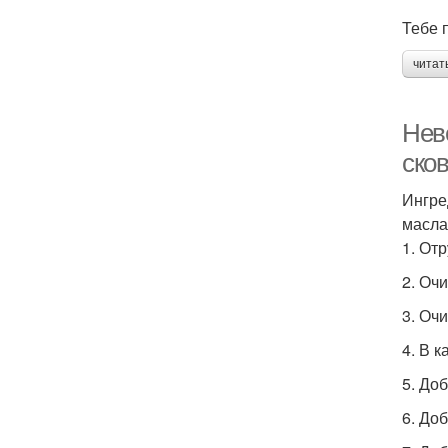
Тебе 
читат
Неве
ско
Ингре
масла
1. От
2. Очи
3. Оч
4. В 
5. До
6. До