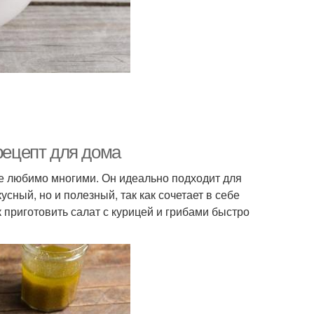
Салат с перепелиными
алат с тунцом
яйцами
етки в чесночном
Булгуры с креветками
масле
рецепт для дома
ветки с паприкой
Суп с креветками
ое любимо многими. Он идеально подходит для
усный, но и полезный, так как сочетает в себе
к приготовить салат с курицей и грибами быстро
тический салат
Рулетики с креветками
оны с креветками
Креветки с кабачками