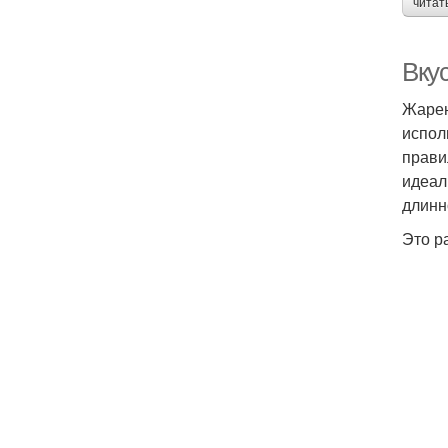
читат
Вку
Жарен
испол
прави
идеал
длинн
Это р