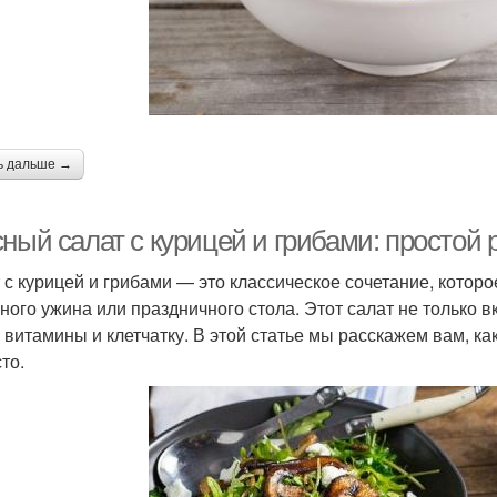
Салат с капустой
Салат с авокадо
С
Крев
Креветки с рисом
Рис с креветками
ь дальше →
ный салат с курицей и грибами: простой 
Креветки в соусе
Креветки в духовке
Кре
 с курицей и грибами — это классическое сочетание, котор
ного ужина или праздничного стола. Этот салат не только вк
, витамины и клетчатку. В этой статье мы расскажем вам, ка
то.
реветки с капустой
Ризотто с креветками
Дие
Баклажаны с
Паста с креветками
Макар
креветками