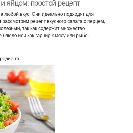
и яйцом: простой рецепт
на любой вкус. Они идеально подходят для
мы рассмотрим рецепт вкусного салата с перцем,
т с шампиньонами
Салат с сыром
полезный, так как содержит множество
 блюдо или как гарнир к мясу или рыбе.
нез для салатов
Песто для салатов
гредиенты:
алат с рисом
Салат из капусты
ат из пекинской
Салат со шпинатом
капусты