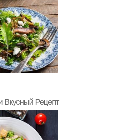
трусовый салат
Листовые салаты
лат из креветок
Салат с грейпфрутом
 и Вкусный Рецепт