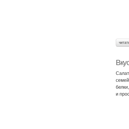
читат
Вкус
Салат
семей
белки
и прос
К