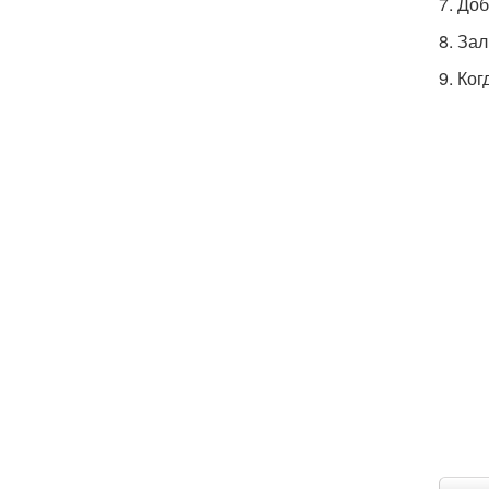
7. До
8. Зал
9. Ког