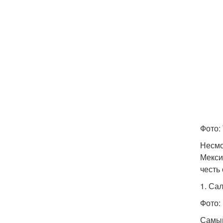
Фото:
Несмо
Мекси
честь
1. Са
Фото:
Самый