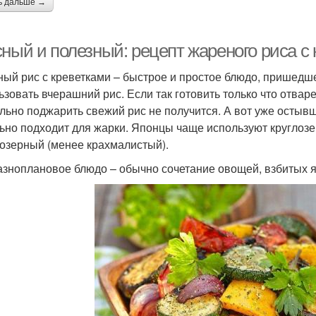
ь дальше →
сный и полезный: рецепт жареного риса с
ый рис с креветками – быстрое и простое блюдо, пришедше
ьзовать вчерашний рис. Если так готовить только что отвар
льно поджарить свежий рис не получится. А вот уже остывш
ьно подходит для жарки. Японцы чаще используют круглозер
озерный (менее крахмалистый).
азноплановое блюдо – обычно сочетание овощей, взбитых яиц