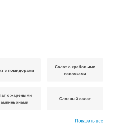
Салат с крабовыми
ат с помидорами
палочками
лат с жареными
Слоеный салат
ампиньонами
Показать все
лат с говядиной
Салат из куриного филе