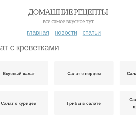
ДОМАШНИЕ РЕЦЕПТЫ
все самое вкусное тут
главная
новости
статьи
ат с креветками
Вкусный салат
Салат с перцем
Сал
Са
Салат с курицей
Грибы в салате
ш
Салат из жареных
Салат с картофелем
Са