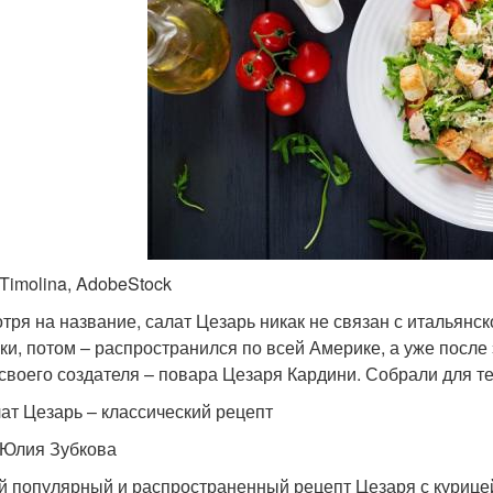
 Timolina, AdobeStock
тря на название, салат Цезарь никак не связан с итальянс
ки, потом – распространился по всей Америке, а уже после 
 своего создателя – повара Цезаря Кардини. Собрали для т
лат Цезарь – классический рецепт
 Юлия Зубкова
 популярный и распространенный рецепт Цезаря с курице