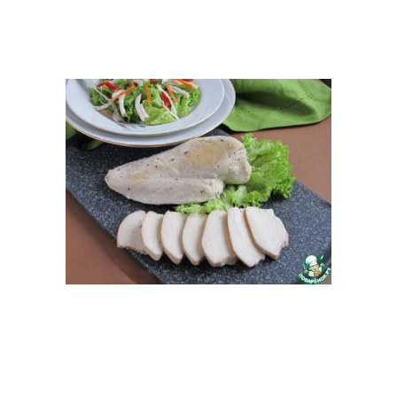
Салат с жареными
Грибы в салате
шампиньонами
Салат из жареных
Слоеный салат
шампиньонов
Салат с картофелем
Салат с говядиной
Салат из куриного филе
Теплый салат