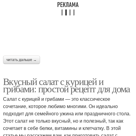
Салат с баклажанами
Салат с креветками
Салат с шампиньонами
Салат с сыром
читать дальше →
Вкусный салат с курицей и
грибами: простой рецепт для дома
Салат с лососем
Салат с индейкой
Салат с курицей и грибами — это классическое
сочетание, которое любимо многими. Он идеально
подходит для семейного ужина или праздничного стола.
Салат с болгарским
Салат из куриной
Этот салат не только вкусный, но и полезный, так как
перцем
грудки
сочетает в себе белки, витамины и клетчатку. В этой
статье мы расскажем вам, как приготовить салат с