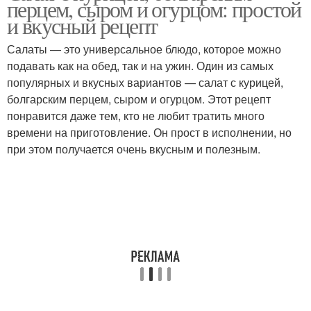
перцем, сыром и огурцом: простой
салат
и вкусный рецепт
Салаты — это универсальное блюдо, которое можно
подавать как на обед, так и на ужин. Один из самых
Салат с рисом
Салат из капусты
популярных и вкусных вариантов — салат с курицей,
болгарским перцем, сыром и огурцом. Этот рецепт
понравится даже тем, кто не любит тратить много
времени на приготовление. Он прост в исполнении, но
Овощной салат
Салат с кускусом
при этом получается очень вкусным и полезным.
Салат из пекинской
Салат со шпинатом
капусты
Салат с капустой
Вкусный салат