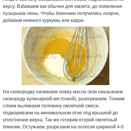
вкусу. Взбиваем как обычно для омлета, до появления
Салат из сыра
Салат с кукурузой
пузырьков пены. Чтобы блинчики получились поярче,
добавим немного куркумы или карри.
Салат без яиц
На сковородку наливаем ложку масла (или смазываем
сковороду кулинарной кисточкой), разогреваем. Тонким
слоем выливаем половину омлетной смеси,
поджариваем на минимальном огне под крышкой до
уплотнения верха. Так же готовим второй омлетный
блинчик. Остужаем, разрезаем на полоски шириной 4-5