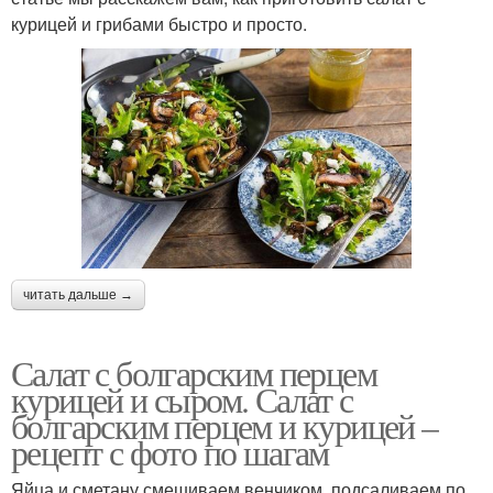
курицей и грибами быстро и просто.
Грудки со свежими
Куриный салат
овощами
Салат с копчёной
Салат с яйцом
курицей
Сырный салат
Еврейский салат
читать дальше →
Салат с болгарским перцем
курицей и сыром. Салат с
болгарским перцем и курицей –
Салат с чесноком
Салат с морковью
рецепт с фото по шагам
Яйца и сметану смешиваем венчиком, подсаливаем по