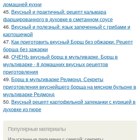
домашней кухни
45.
Вкусный и практичный: рецепт кальмара
фаршированного в духовке в сметанном соусе
46.
Вкусный и полезный: язык запеченный с грибами и
картошечкой
47.
Как приготовить вкусный Борщ без обжарки. Рецепт
борща без зажарки
48.
ОЧЕНЬ вкусный борщ в мультиварке. Борщ в
мультиварке - 8 домашних вкусных рецептов
приготовления
49.
Борщ в мультиварке Редмонд. Секреты
приготовления вкуснейшего борща на мясном бульоне в
мультиварке Редмонд
50.
Вкусный рецепт картофельной запеканки с курицей в
духовке из пюре
Популярные материалы
Изысканные пельмени с семгой: секреты