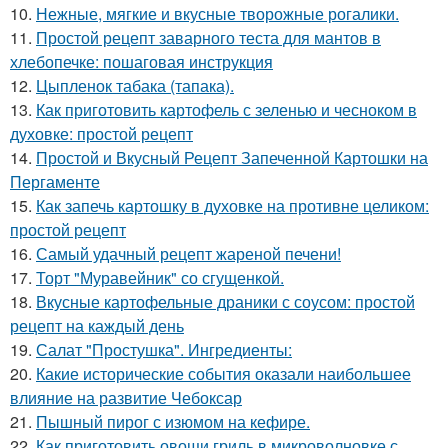
10.
Нежные, мягкие и вкусные творожные рогалики.
11.
Простой рецепт заварного теста для мантов в
хлебопечке: пошаговая инструкция
12.
Цыпленок табака (тапака).
13.
Как приготовить картофель с зеленью и чесноком в
духовке: простой рецепт
14.
Простой и Вкусный Рецепт Запеченной Картошки на
Пергаменте
15.
Как запечь картошку в духовке на противне целиком:
простой рецепт
16.
Самый удачный рецепт жареной печени!
17.
Торт "Муравейник" со сгущенкой.
18.
Вкусные картофельные драники с соусом: простой
рецепт на каждый день
19.
Салат "Простушка". Ингредиенты:
20.
Какие исторические события оказали наибольшее
влияние на развитие Чебоксар
21.
Пышный пирог с изюмом на кефире.
22.
Как приготовить овощи гриль в микроволновке с