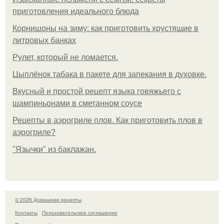
приготовления идеального блюда
Корнишоны на зиму: как приготовить хрустящие в
литровых банках
Рулет, который не ломается.
Цыплёнок табака в пакете для запекания в духовке.
Вкусный и простой рецепт языка говяжьего с
шампиньонами в сметанном соусе
Рецепты в аэрогриле плов. Как приготовить плов в
аэрогриле?
"Язычки" из баклажан.
© 2026 Домашние рецепты
Контакты
Пользовательское соглашение