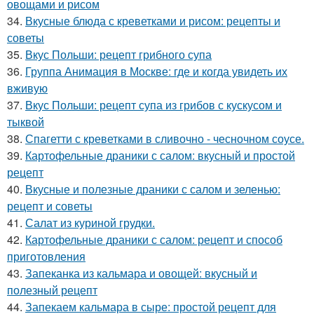
овощами и рисом
34.
Вкусные блюда с креветками и рисом: рецепты и
советы
35.
Вкус Польши: рецепт грибного супа
36.
Группа Анимация в Москве: где и когда увидеть их
вживую
37.
Вкус Польши: рецепт супа из грибов с кускусом и
тыквой
38.
Спагетти с креветками в сливочно - чесночном соусе.
39.
Картофельные драники с салом: вкусный и простой
рецепт
40.
Вкусные и полезные драники с салом и зеленью:
рецепт и советы
41.
Салат из куриной грудки.
42.
Картофельные драники с салом: рецепт и способ
приготовления
43.
Запеканка из кальмара и овощей: вкусный и
полезный рецепт
44.
Запекаем кальмара в сыре: простой рецепт для