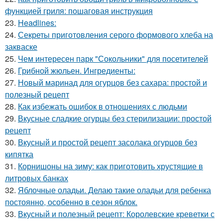
функцией гриля: пошаговая инструкция
23.
Headlines:
24.
Секреты приготовления серого формового хлеба на
закваске
25.
Чем интересен парк "Сокольники" для посетителей
26.
Грибной жюльен. Ингредиенты:
27.
Новый маринад для огурцов без сахара: простой и
полезный рецепт
28.
Как избежать ошибок в отношениях с людьми
29.
Вкусные сладкие огурцы без стерилизации: простой
рецепт
30.
Вкусный и простой рецепт засолака огурцов без
кипятка
31.
Корнишоны на зиму: как приготовить хрустящие в
литровых банках
32.
Яблочные оладьи. Делаю такие оладьи для ребенка
постоянно, особенно в сезон яблок.
33.
Вкусный и полезный рецепт: Королевские креветки с