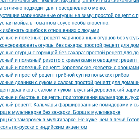
лат свекольный. Нежный, вкусный, аппетитный свекольный
ы отлично подходит для повседневного меню.
устящие маринованные огурцы на зиму: простой рецепт с
усная мойва в томатном соусе необыкновенно.
к избежать ошибок в отношениях с людьми
усные и полезные: рецепт маринованных огурцов без уксус
консервировать огурцы без сахара: простой рецепт для д
усные огурцы с горчицей без сахара: простой рецепт для 
усный и полезный ризотто с креветками и овощами: рецепт 
усный и полезный рецепт: Королевские креветки с овощами
усный и простой рецепт грибной суп из польских грибов
усные драники с луком и салом: простой рецепт для домаш
цепт драников с салом и луком: вкусный деревенский вари
усные и быстрые: рецепты приготовления кальмаров в дух
усный рецепт: Кальмары фаршированные помидорами и с
рщ в мультиварке без зажарки. Борщ в мультиварке
рщ без заморочек в мультиварке. Не хуже, чем в печи! Гот
соль по-русски с индийским акцентом