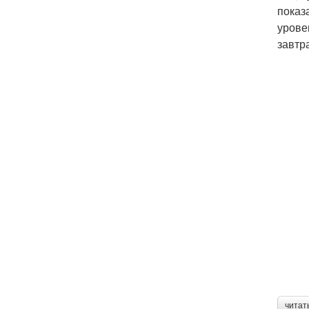
показ
урове
завтр
читат