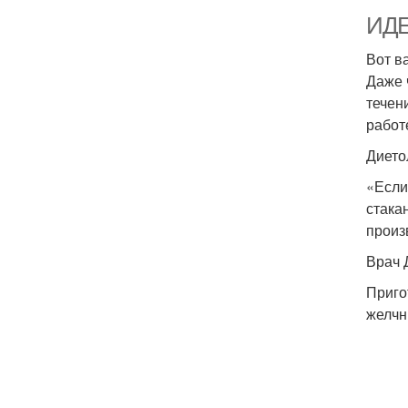
ИДЕ
Вот в
Даже 
течен
работ
Дието
«Если
стака
произ
Врач 
Приго
желчн