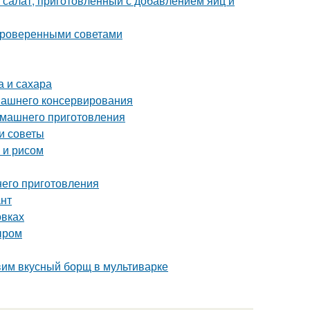
 салат, приготовленный с добавлением яиц и
 проверенными советами
а и сахара
омашнего консервирования
домашнего приготовления
и советы
 и рисом
него приготовления
ант
овках
ыром
овим вкусный борщ в мультиварке