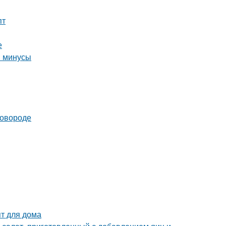
пт
е
и минусы
ковороде
пт для дома