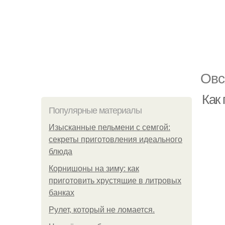
Овс
Как
Популярные материалы
Изысканные пельмени с семгой:
секреты приготовления идеального
блюда
Корнишоны на зиму: как
приготовить хрустящие в литровых
банках
Рулет, который не ломается.