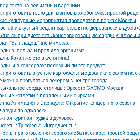
пер тесто на пельмени и вареники.
к приготовить тесто для мантов в хлебопечке: простой реце
кие культурные мероприятия проводятся в парках Москвы
остой и вкусный рецепт картофеля по-деревенски в духовк
жно ли при диете есть консервированную сардину: плюсы 
лат "Бангладеш" (не мимоза).
рдина: польза и вред для организма
дли. Какая же это вкуснятина!
рдины в консервах: полезный ли это продукт
к приготовить вкусные картофельные драники с салом на с
е можно прогуляться вечером в центре города
зыкальное сердце столицы: Оркестр CAGMO Москва
риные котлетки с плавленными сырками.
уппа Анимация в Барнауле: Открытие концертного сезона
чапури по аджарски.
жная куриная грудка в духовке.
нфеты "Трюфель". Ингредиенты:
креты приготовления серого хлеба на опаре: простой реце