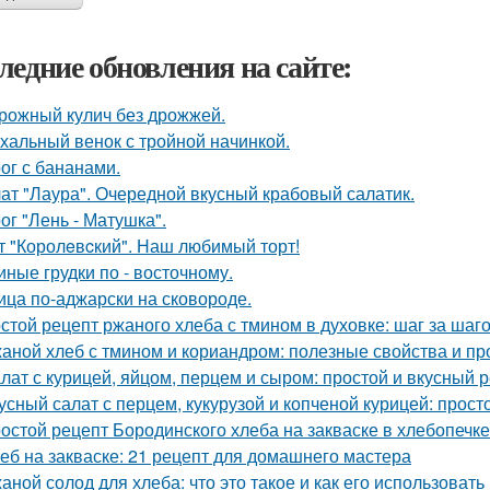
ледние обновления на сайте:
рожный кулич без дрожжей.
хальный венок с тройной начинкой.
ог с бананами.
ат "Лаура". Очередной вкусный крабовый салатик.
ог "Лень - Матушка".
т "Королeвcкий". Наш любимый торт!
иные грудки по - восточному.
ица по-аджарски на сковороде.
стой рецепт ржаного хлеба с тмином в духовке: шаг за шаг
аной хлеб с тмином и кориандром: полезные свойства и пр
лат с курицей, яйцом, перцем и сыром: простой и вкусный 
усный салат с перцем, кукурузой и копченой курицей: прост
остой рецепт Бородинского хлеба на закваске в хлебопечке
еб на закваске: 21 рецепт для домашнего мастера
аной солод для хлеба: что это такое и как его использовать