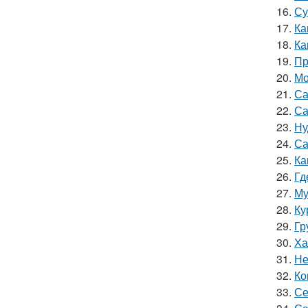
16.
Су
17.
Ка
18.
Ка
19.
Пр
20.
Мо
21.
Са
22.
Са
23.
Ну
24.
Са
25.
Ка
26.
Гд
27.
Му
28.
Ку
29.
Гр
30.
Ха
31.
Не
32.
Ко
33.
Се