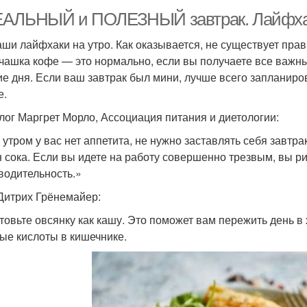
АЛЬНЫЙ и ПОЛЕЗНЫЙ завтрак. Лайфхак
аши лайфхаки на утро. Как оказывается, не существует пра
чашка кофе — это нормально, если вы получаете все важн
ие дня. Если ваш завтрак был мини, лучше всего запланир
е.
лог Маргрет Морло, Ассоциация питания и диетологии:
 утром у вас нет аппетита, не нужно заставлять себя завтра
н сока. Если вы идете на работу совершенно трезвым, вы р
водительность.»
Дитрих Грёнемайер:
товьте овсянку как кашу. Это поможет вам пережить день в
ые кислоты в кишечнике.