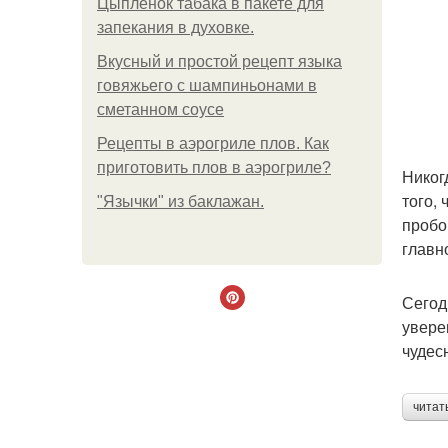
Цыплёнок табака в пакете для
запекания в духовке.
Вкусный и простой рецепт языка
говяжьего с шампиньонами в
сметанном соусе
Рецепты в аэрогриле плов. Как
приготовить плов в аэрогриле?
Никог
того,
"Язычки" из баклажан.
пробо
главн
Сегод
увере
чудес
читат