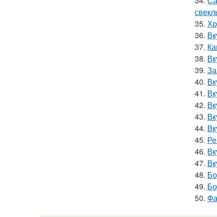
34.
Са
свекл
35.
Хр
36.
Вк
37.
Ка
38.
Вк
39.
За
40.
Вк
41.
Вк
42.
Вк
43.
Вк
44.
Вк
45.
Ре
46.
Вк
47.
Вк
48.
Бо
49.
Бо
50.
Фа