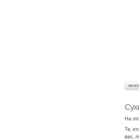
читат
Сух
На эт
Те, к
вес, 