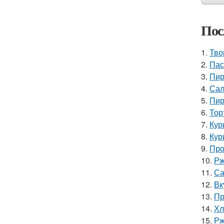
Пос
1.
Тво
2.
Пас
3.
Пир
4.
Сал
5.
Пир
6.
Тор
7.
Кур
8.
Кур
9.
Про
10.
Рж
11.
Са
12.
Вк
13.
Пр
14.
Хл
15.
Рж