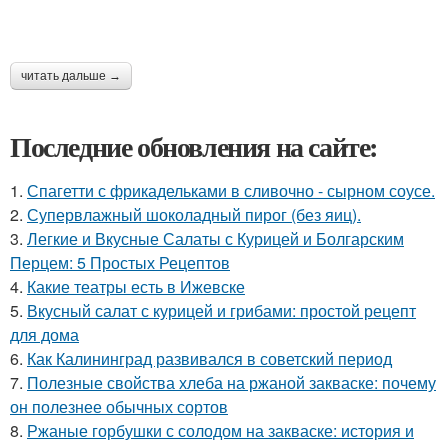
читать дальше →
Последние обновления на сайте:
1.
Спагетти с фрикадельками в сливочно - сырном соусе.
2.
Супервлажный шоколадный пирог (без яиц).
3.
Легкие и Вкусные Салаты с Курицей и Болгарским
Перцем: 5 Простых Рецептов
4.
Какие театры есть в Ижевске
5.
Вкусный салат с курицей и грибами: простой рецепт
для дома
6.
Как Калининград развивался в советский период
7.
Полезные свойства хлеба на ржаной закваске: почему
он полезнее обычных сортов
8.
Ржаные горбушки с солодом на закваске: история и