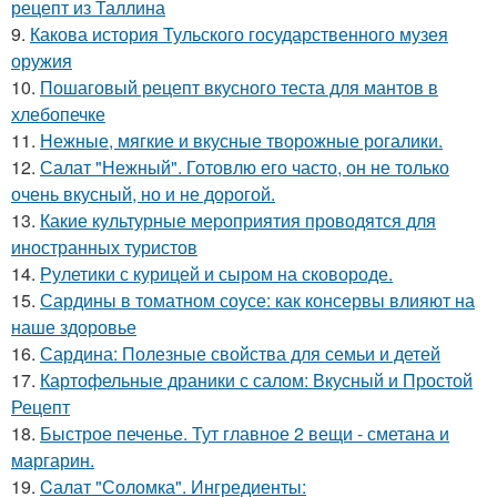
рецепт из Таллина
9.
Какова история Тульского государственного музея
оружия
10.
Пошаговый рецепт вкусного теста для мантов в
хлебопечке
11.
Нежные, мягкие и вкусные творожные рогалики.
12.
Салат "Нежный". Готовлю его часто, он не только
очень вкусный, но и не дорогой.
13.
Какие культурные мероприятия проводятся для
иностранных туристов
14.
Рулетики с курицей и сыром на сковороде.
15.
Сардины в томатном соусе: как консервы влияют на
наше здоровье
16.
Сардина: Полезные свойства для семьи и детей
17.
Картофельные драники с салом: Вкусный и Простой
Рецепт
18.
Быстрое печенье. Тут главное 2 вещи - сметана и
маргарин.
19.
Cалат "Соломка". Ингредиенты: