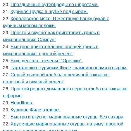
20.
Праздничные бутерброды со шпротами.
21.
Куриная грудка в шубке под сыром.
22.
Королевское мясо. В жестяную банку рукав с
куриным мясом положи.
23.
Просто и вкусно: как приготовить гриль в
микроволновке Самсунг
24.
Быстрое приготовление овощей гриль в
микроволновке: простой рецепт
25.
Вкус детства - печенье "Орешки".
26.
Тарталетки с куриным Филе, шампиньонами и сыром.
27.
Серый льняной хлеб на пшеничной закваске:
полезный и вкусный рецепт
28.
Простой рецепт домашнего серого хлеба на закваске
в форме
29.
Headlines:
30.
Куриное Филе в кляре.
31.
Быстро и вкусно: маринованные огурцы без сахара
32.
Хрустящие маринованные огурцы на зиму: простой
рецепт с проверенными советами