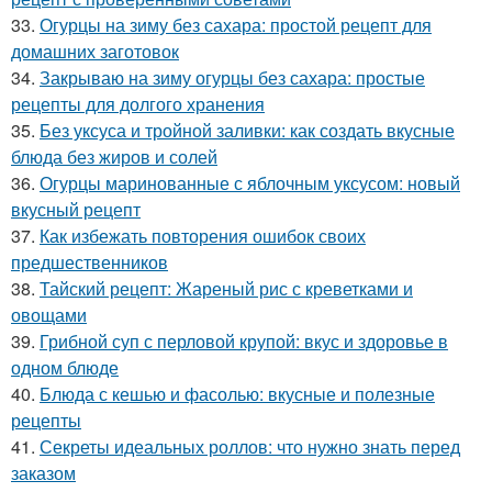
33.
Огурцы на зиму без сахара: простой рецепт для
домашних заготовок
34.
Закрываю на зиму огурцы без сахара: простые
рецепты для долгого хранения
35.
Без уксуса и тройной заливки: как создать вкусные
блюда без жиров и солей
36.
Огурцы маринованные с яблочным уксусом: новый
вкусный рецепт
37.
Как избежать повторения ошибок своих
предшественников
38.
Тайский рецепт: Жареный рис с креветками и
овощами
39.
Грибной суп с перловой крупой: вкус и здоровье в
одном блюде
40.
Блюда с кешью и фасолью: вкусные и полезные
рецепты
41.
Секреты идеальных роллов: что нужно знать перед
заказом