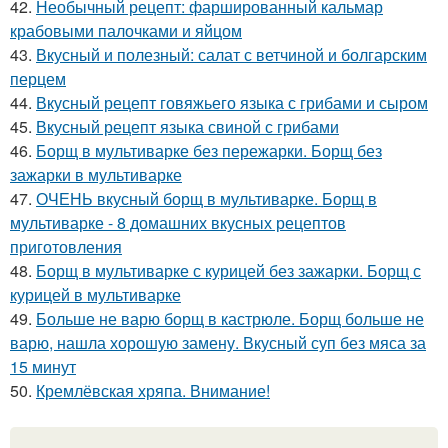
42.
Необычный рецепт: фаршированный кальмар
крабовыми палочками и яйцом
43.
Вкусный и полезный: салат с ветчиной и болгарским
перцем
44.
Вкусный рецепт говяжьего языка с грибами и сыром
45.
Вкусный рецепт языка свиной с грибами
46.
Борщ в мультиварке без пережарки. Борщ без
зажарки в мультиварке
47.
ОЧЕНЬ вкусный борщ в мультиварке. Борщ в
мультиварке - 8 домашних вкусных рецептов
приготовления
48.
Борщ в мультиварке с курицей без зажарки. Борщ с
курицей в мультиварке
49.
Больше не варю борщ в кастрюле. Борщ больше не
варю, нашла хорошую замену. Вкусный суп без мяса за
15 минут
50.
Кремлёвская хряпа. Внимание!