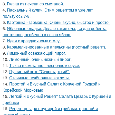
3.
Гуляш из печени со сметаной.
4.
Пасхальный кулич. Этим рецептом я уже лет
пользуюсь 7-8.
5.
Картошка - гармошка. Очень вкусно, быстро и просто!
6.
Яблочные оладьи. Делаю такие оладьи для ребенка
постоянно, особенно в сезон яблок.
7.
Идея к праздничному столу.
8.
Карамелизированные апельсины (постный рецепт).
9.
Лимонный освежающий пирог.
10.
Лимонный, очень нежный пирог.
11.
Тыква в сметанно - чесночном соусе.
12.
Пушистый кекс "Секретарский".
13.
Отличные печёночные котлеты.
14.
Простой и Вкусный Салат с Копченой Грудкой и
Корейской Морковью
15.
Легкий и Вкусный Рецепт Салата Цезарь с Курицей и
Грибами
16.
Рецепт цезаря с курицей и грибами: простой и
вкусный салат