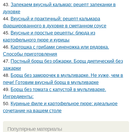
43.
Запекаем вкусный кальмар: рецепт запеканки в
духовке
44.
Вкусный и практичный: рецепт кальмара
фаршированного в духовке в сметанном соусе
45.
Вкусные и простые рецепты: блюда из
картофельного пюре и курицы
46.
Картошка с грибами синеножка или рядовка.
Способы приготовления
47.
Постный борщ без обжарки. Борщ диетический без
зажарки
48.
Борщ без заморочек в мультиварке. Не хуже, чем в
печи! Готовим вкусный борщ в мультиварке
49.
Борщ без томата с капустой в мультиварке.
Ингредиенты:
50.
Куриные филе и картофельное пюре: идеальное
сочетание на вашем столе
Популярные материалы