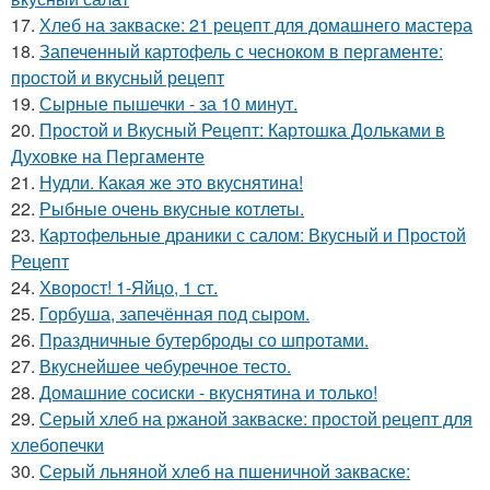
17.
Хлеб на закваске: 21 рецепт для домашнего мастера
18.
Запеченный картофель с чесноком в пергаменте:
простой и вкусный рецепт
19.
Сырные пышечки - за 10 минут.
20.
Простой и Вкусный Рецепт: Картошка Дольками в
Духовке на Пергаменте
21.
Нудли. Какая же это вкуснятина!
22.
Рыбные очень вкусные котлеты.
23.
Картофельные драники с салом: Вкусный и Простой
Рецепт
24.
Хворост! 1-Яйцо, 1 ст.
25.
Горбуша, запечённая под сыром.
26.
Праздничные бутерброды со шпротами.
27.
Вкуснейшее чебуречное тесто.
28.
Домашние сосиски - вкуснятина и только!
29.
Серый хлеб на ржаной закваске: простой рецепт для
хлебопечки
30.
Серый льняной хлеб на пшеничной закваске: