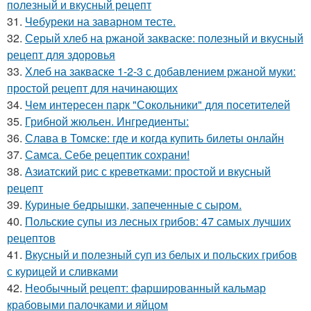
полезный и вкусный рецепт
31.
Чебуреки на заварном тесте.
32.
Серый хлеб на ржаной закваске: полезный и вкусный
рецепт для здоровья
33.
Хлеб на закваске 1-2-3 с добавлением ржаной муки:
простой рецепт для начинающих
34.
Чем интересен парк "Сокольники" для посетителей
35.
Грибной жюльен. Ингредиенты:
36.
Слава в Томске: где и когда купить билеты онлайн
37.
Самса. Себе рецептик сохрани!
38.
Азиатский рис с креветками: простой и вкусный
рецепт
39.
Куриные бедрышки, запеченные с сыром.
40.
Польские супы из лесных грибов: 47 самых лучших
рецептов
41.
Вкусный и полезный суп из белых и польских грибов
с курицей и сливками
42.
Необычный рецепт: фаршированный кальмар
крабовыми палочками и яйцом