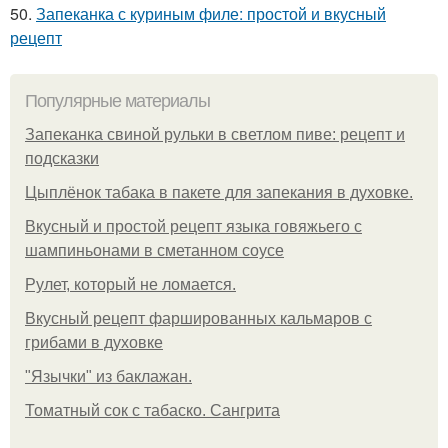
50.
Запеканка с куриным филе: простой и вкусный
рецепт
Популярные материалы
Запеканка свиной рульки в светлом пиве: рецепт и
подсказки
Цыплёнок табака в пакете для запекания в духовке.
Вкусный и простой рецепт языка говяжьего с
шампиньонами в сметанном соусе
Рулет, который не ломается.
Вкусный рецепт фаршированных кальмаров с
грибами в духовке
"Язычки" из баклажан.
Томатный сок с табаско. Сангрита