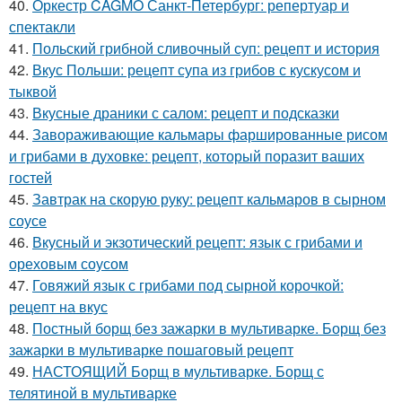
40.
Оркестр CAGMO Санкт-Петербург: репертуар и
спектакли
41.
Польский грибной сливочный суп: рецепт и история
42.
Вкус Польши: рецепт супа из грибов с кускусом и
тыквой
43.
Вкусные драники с салом: рецепт и подсказки
44.
Завораживающие кальмары фаршированные рисом
и грибами в духовке: рецепт, который поразит ваших
гостей
45.
Завтрак на скорую руку: рецепт кальмаров в сырном
соусе
46.
Вкусный и экзотический рецепт: язык с грибами и
ореховым соусом
47.
Говяжий язык с грибами под сырной корочкой:
рецепт на вкус
48.
Постный борщ без зажарки в мультиварке. Борщ без
зажарки в мультиварке пошаговый рецепт
49.
НАСТОЯЩИЙ Борщ в мультиварке. Борщ с
телятиной в мультиварке