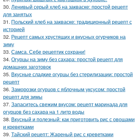
30.
Ленивый серый хлеб на закваске: простой рецепт
для занятых
31.
Польский хлеб на закваске: традиционный рецепт с
историей
32.
Рецепт самых хрустящих и вкусных огурчиков на
зиму
33.
Самса. Себе рецептик сохрани!
34.
Огурцы на зиму без сахара: простой рецепт для
домашних заготовок
35.
Вкусные сладкие огурцы без стерилизации: простой
рецепт
36.
Заморозки огурцов с яблочным уксусом: простой
рецепт для зимы
37.
Запаситесь свежим вкусом: рецепт маринада для
огурцов без сахара на 1 литр воды
38.
Вкусный и полезный: как приготовить рис с овощами
и креветками
39.
Тайский рецепт: Жареный рис с креветками