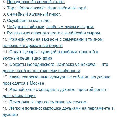
4.
Праздничный слоеный салат.
5.
Торт "Королeвcкий". Наш любимый торт!
6.
Семейный яблочный пирог.
7.
Скумбрия на мангале.
8.
Чебуреки с яйцами, зелёным луком и сыром.
9.
Рулетики из слоеного теста с колбасой и сыром.
10.
Ржаной хлеб на закваске с семечками и тмином:
полезный и ароматный рецепт
11.
Салат Цезарь с курицей и грибами: простой и
вкусный рецепт для дома
12.
Секреты Бородинского: Закваска vs Sekowa — что
делает хлеб по-настоящему особенным
13.
Какие современные культурные события регулярно
проводятся в Москве
14.
Ржаной хлеб с солодом в духовке: простой рецепт
для начинающих
15.
Печеночный торт со сметанным соусом.
16.
Легко и полезно: картошка дольками на пергаменте в
духовке