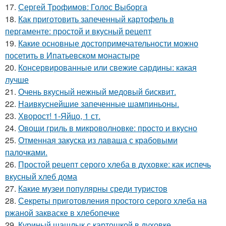
17.
Сергей Трофимов: Голос Выборга
18.
Как приготовить запеченный картофель в
пергаменте: простой и вкусный рецепт
19.
Какие основные достопримечательности можно
посетить в Ипатьевском монастыре
20.
Консервированные или свежие сардины: какая
лучше
21.
Очень вкусный нежный медовый бисквит.
22.
Наивкуснейшие запеченные шампиньоны.
23.
Хворост! 1-Яйцо, 1 ст.
24.
Овощи гриль в микроволновке: просто и вкусно
25.
Отменная закуска из лаваша с крабовыми
палочками.
26.
Простой рецепт серого хлеба в духовке: как испечь
вкусный хлеб дома
27.
Какие музеи популярны среди туристов
28.
Секреты приготовления простого серого хлеба на
ржаной закваске в хлебопечке
29.
Куриный шашлык с картошкой в духовке.