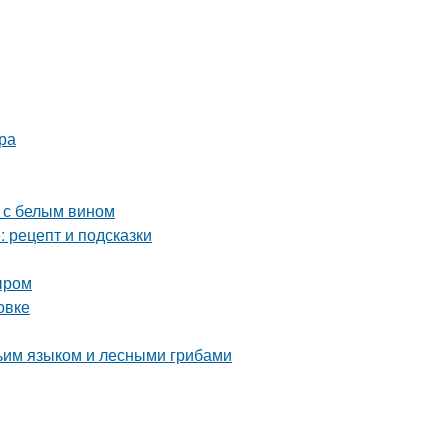
ра
е с белым вином
 рецепт и подсказки
ыром
овке
жьим языком и лесными грибами