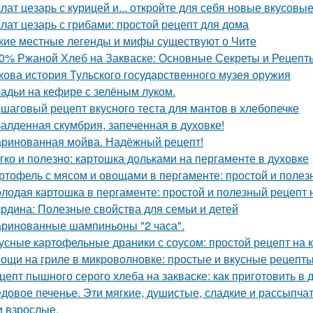
лат цезарь с курицей и... откройте для себя новые вкусовы
лат цезарь с грибами: простой рецепт для дома
кие местные легенды и мифы существуют о Чите
0% Ржаной Хлеб на Закваске: Основные Секреты и Рецепт
кова история Тульского государственного музея оружия
адьи на кефире с зелёным луком.
шаговый рецепт вкусного теста для мантов в хлебопечке
алденная скумбрия, запеченная в духовке!
ринованная мойва. Надёжный рецепт!
гко и полезно: картошка дольками на пергаменте в духовке
ртофель с мясом и овощами в пергаменте: простой и полез
лодая картошка в пергаменте: простой и полезный рецепт 
рдина: Полезные свойства для семьи и детей
ринованные шампиньоны "2 часа".
усные картофельные драники с соусом: простой рецепт на 
ощи на гриле в микроволновке: простые и вкусные рецепты
цепт пышного серого хлеба на закваске: как приготовить в
довое печенье. Эти мягкие, душистые, сладкие и рассыпчат
и взрослые.