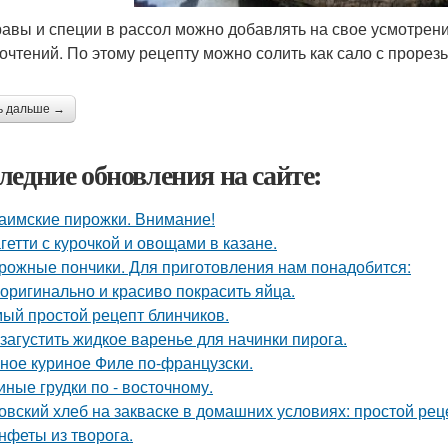
авы и специи в рассол можно добавлять на свое усмотрение
очтений. По этому рецепту можно солить как сало с прорезью
ь дальше →
ледние обновления на сайте:
аимские пирожки. Внимание!
гетти с курочкой и овощами в казане.
рожные пончики. Для приготовления нам понадобится:
 оригинально и красиво покрасить яйца.
ый простой рецепт блинчиков.
 загустить жидкое варенье для начинки пирога.
ное куриное Филе по-французски.
иные грудки по - восточному.
овский хлеб на закваске в домашних условиях: простой рец
нфеты из творога.