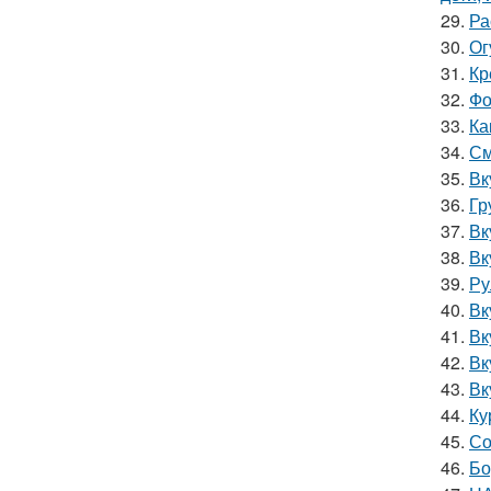
29.
Ра
30.
Ог
31.
Кр
32.
Фо
33.
Ка
34.
См
35.
Вк
36.
Гр
37.
Вк
38.
Вк
39.
Ру
40.
Вк
41.
Вк
42.
Вк
43.
Вк
44.
Ку
45.
Со
46.
Бо