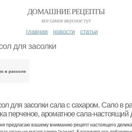
ДОМАШНИЕ РЕЦЕПТЫ
все самое вкусное тут
главная
новости
статьи
сол для засолки
о в рассоле
ол для засолки сала с сахаром. Сало в ра
гка перченое, ароматное сала-настоящий 
ня предлагаю вашему вниманию рецепт настоящего деликате
 вас сразу не пугает слово "сахар". Благодаря его добавле