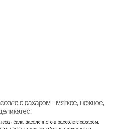
ссоле с сахаром - мягкое, нежное,
деликатес!
са - сала, засоленного в рассоле с сахаром.
нию в рассол, привычный вкус кардинально