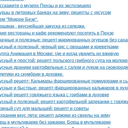
сскажите о музеях Пензы и их экспозициях
урцы в литровых банках на зиму: рецепты с уксусом
ем "Мокрое Безе".
ршмак - вкуснейшая закуска из селедки.
кие рестораны и кафе рекомендуют посетить в Пензе
ачные и полезные: рецепт маринованных огурцов без саха
усный и полезный: черный рис с овощами и креветками
уппа Анимация в Москве: где и когда увидеть их вживую
усный и простой: рецепт польского грибного супа на молок
усные драники картофельные с салом и луком на сковороде:
летики из скумбрии в духовке.
усный рецепт: Кальмары фаршированные помидорами и с
усные и быстрые: рецепт фаршированных кальмаров в дух
усный рецепт говяжьего языка с грибами в духовке
усный и полезный: рецепт картофельной запеканки с говя
риный суп для малышей: рецепт и советы
храним вкус лета: рецепт аджики из свеклы на зиму
рщ в мультиварке без зажарки. Борщ в мультиварке