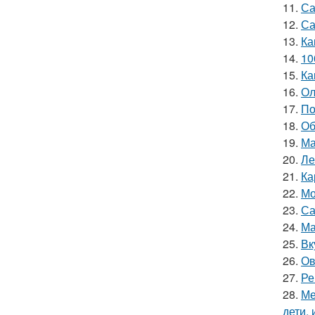
11.
Са
12.
Са
13.
Ка
14.
10
15.
Ка
16.
Ол
17.
По
18.
Об
19.
Ма
20.
Ле
21.
Ка
22.
Мо
23.
Са
24.
Ма
25.
Вк
26.
Ов
27.
Ре
28.
Ме
дети, 