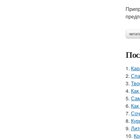
Припр
предп
читат
Пос
1.
Кар
2.
Спа
3.
Тво
4.
Как
5.
Сам
6.
Как
7.
Соч
8.
Кур
9.
Лит
10.
Ко