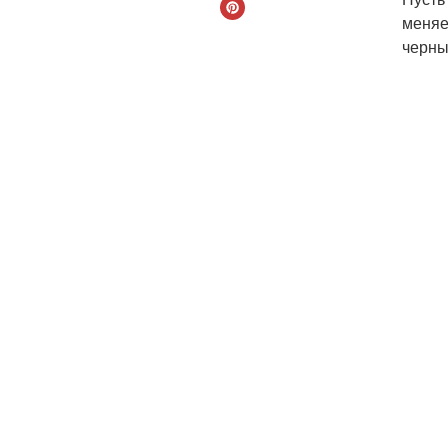
меняе
черны