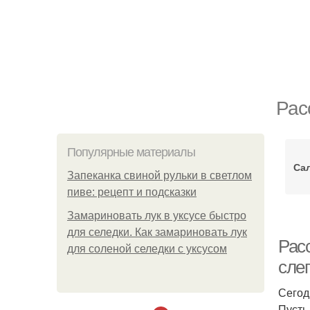
Рас
Популярные материалы
Сал
Запеканка свиной рульки в светлом
пиве: рецепт и подсказки
Замариновать лук в уксусе быстро
для селедки. Как замариновать лук
Расс
для соленой селедки с уксусом
сле
Сегод
Пусть