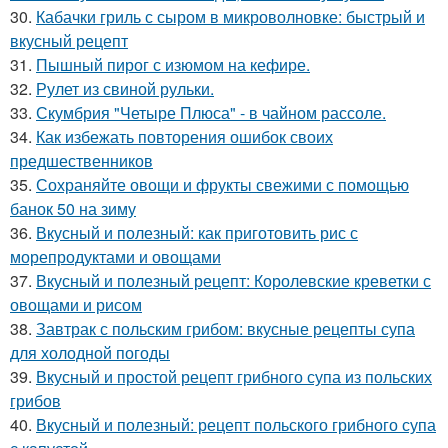
30.
Кабачки гриль с сыром в микроволновке: быстрый и
вкусный рецепт
31.
Пышный пирог с изюмом на кефире.
32.
Рулет из свиной рульки.
33.
Скумбрия "Четыре Плюса" - в чайном рассоле.
34.
Как избежать повторения ошибок своих
предшественников
35.
Сохраняйте овощи и фрукты свежими с помощью
банок 50 на зиму
36.
Вкусный и полезный: как приготовить рис с
морепродуктами и овощами
37.
Вкусный и полезный рецепт: Королевские креветки с
овощами и рисом
38.
Завтрак с польским грибом: вкусные рецепты супа
для холодной погоды
39.
Вкусный и простой рецепт грибного супа из польских
грибов
40.
Вкусный и полезный: рецепт польского грибного супа