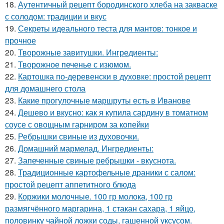
18.
Аутентичный рецепт бородинского хлеба на закваске
с солодом: традиции и вкус
19.
Секреты идеального теста для мантов: тонкое и
прочное
20.
Творожные завитушки. Ингредиенты:
21.
Творожное печенье с изюмом.
22.
Картошка по-деревенски в духовке: простой рецепт
для домашнего стола
23.
Какие прогулочные маршруты есть в Иванове
24.
Дешево и вкусно: как я купила сардину в томатном
соусе с овощным гарниром за копейки
25.
Ребрышки свиные из духовочки.
26.
Домашний мармелад. Ингредиенты:
27.
Запеченные свиные ребрышки - вкуснота.
28.
Традиционные картофельные драники с салом:
простой рецепт аппетитного блюда
29.
Коржики молочные. 100 гр молока, 100 гр
размягчённого маргарина, 1 стакан сахара, 1 яйцо,
половинку чайной ложки соды, гашенной уксусом.