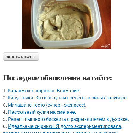
читать дальше →
Последние обновления на сайте:
1.
Караимские пирожки. Внимание!
2.
Капустники. За основу взят рецепт ленивых голубцов.
3.
Милашино тесто (супер - экспресс).
4.
Пасхальный кулич на сметане.
5.
Рецепт пышного бисквита с разрыхлителем в духовке.
6.
Идеальные сырники. Я долго экспериментировала,