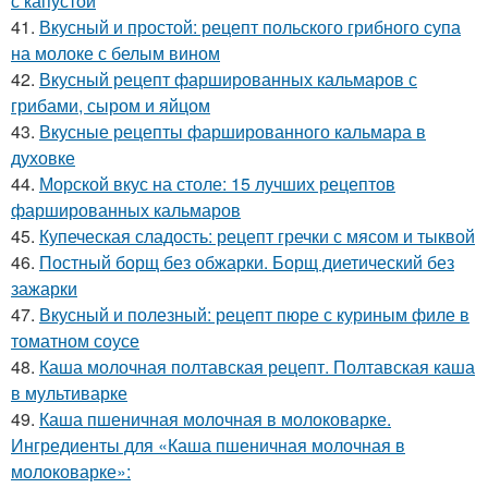
с капустой
41.
Вкусный и простой: рецепт польского грибного супа
на молоке с белым вином
42.
Вкусный рецепт фаршированных кальмаров с
грибами, сыром и яйцом
43.
Вкусные рецепты фаршированного кальмара в
духовке
44.
Морской вкус на столе: 15 лучших рецептов
фаршированных кальмаров
45.
Купеческая сладость: рецепт гречки с мясом и тыквой
46.
Постный борщ без обжарки. Борщ диетический без
зажарки
47.
Вкусный и полезный: рецепт пюре с куриным филе в
томатном соусе
48.
Каша молочная полтавская рецепт. Полтавская каша
в мультиварке
49.
Каша пшеничная молочная в молоковарке.
Ингредиенты для «Каша пшеничная молочная в
молоковарке»: