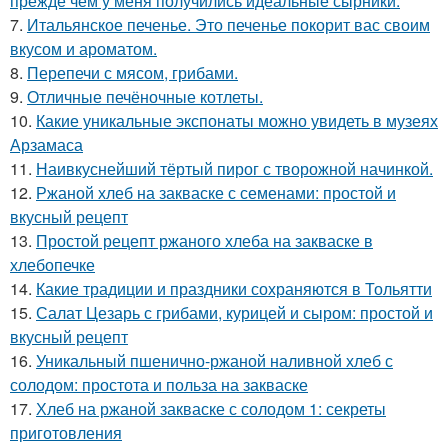
прежде чем у меня получились идеальные сырники.
7.
Итальянское печенье. Это печенье покорит вас своим
вкусом и ароматом.
8.
Перепечи с мясом, грибами.
9.
Отличные печёночные котлеты.
10.
Какие уникальные экспонаты можно увидеть в музеях
Арзамаса
11.
Наивкуснейший тёртый пирог с творожной начинкой.
12.
Ржаной хлеб на закваске с семенами: простой и
вкусный рецепт
13.
Простой рецепт ржаного хлеба на закваске в
хлебопечке
14.
Какие традиции и праздники сохраняются в Тольятти
15.
Салат Цезарь с грибами, курицей и сыром: простой и
вкусный рецепт
16.
Уникальный пшенично-ржаной наливной хлеб с
солодом: простота и польза на закваске
17.
Хлеб на ржаной закваске с солодом 1: секреты
приготовления