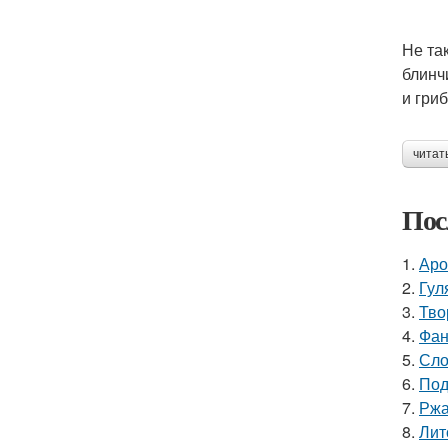
Не та
блинч
и гри
читат
Пос
1.
Аро
2.
Гул
3.
Тво
4.
Фан
5.
Сло
6.
Под
7.
Ржа
8.
Лит