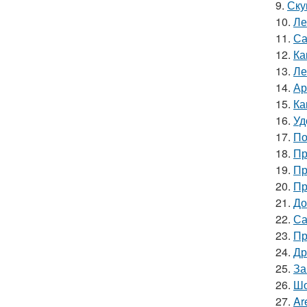
9.
Ску
10.
Ле
11.
Са
12.
Ка
13.
Ле
14.
Ар
15.
Ка
16.
Уд
17.
По
18.
Пр
19.
Пр
20.
Пр
21.
До
22.
Са
23.
Пр
24.
Др
25.
За
26.
Шо
27.
Ar