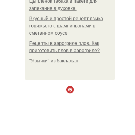
Цыплёнок табака в пакете для
запекания в духовке.
Вкусный и простой рецепт языка
говяжьего с шампиньонами в
сметанном соусе
Рецепты в аэрогриле плов. Как
приготовить плов в аэрогриле?
"Язычки" из баклажан.