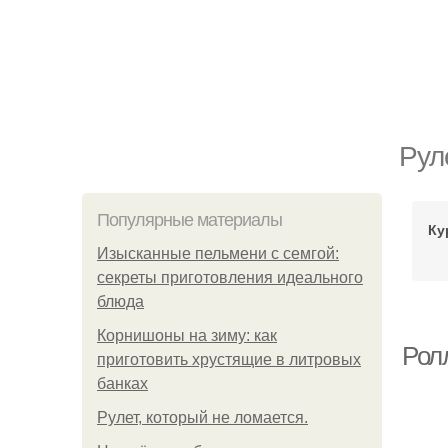
Рул
Популярные материалы
Ку
Изысканные пельмени с семгой:
секреты приготовления идеального
блюда
Корнишоны на зиму: как
Рол
приготовить хрустящие в литровых
банках
Рулет, который не ломается.