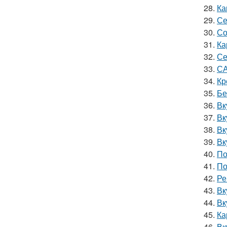
28.
Ка
29.
Се
30.
Со
31.
Ка
32.
Се
33.
СА
34.
Кр
35.
Бе
36.
Вк
37.
Вк
38.
Вк
39.
Вк
40.
По
41.
По
42.
Ре
43.
Вк
44.
Вк
45.
Ка
46.
Вк