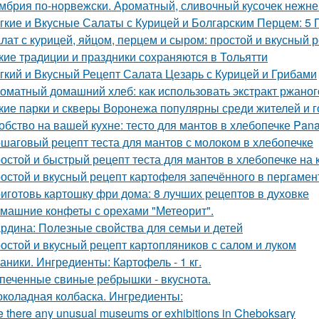
мбрия по-норвежски. Ароматный, сливочный кусочек нежн
гкие и Вкусные Салаты с Курицей и Болгарским Перцем: 5
лат с курицей, яйцом, перцем и сыром: простой и вкусный 
кие традиции и праздники сохраняются в Тольятти
гкий и Вкусный Рецепт Салата Цезарь с Курицей и Грибами
оматный домашний хлеб: как использовать экстракт ржаног
кие парки и скверы Воронежа популярны среди жителей и г
обство на вашей кухне: тесто для мантов в хлебопечке Pan
шаговый рецепт теста для мантов с молоком в хлебопечке
остой и быстрый рецепт теста для мантов в хлебопечке на 
остой и вкусный рецепт картофеля запечённого в пергамен
иготовь картошку фри дома: 8 лучших рецептов в духовке
машние конфеты с орехами "Метеорит".
рдина: Полезные свойства для семьи и детей
остой и вкусный рецепт картопляников с салом и луком
аники. Ингредиенты: Картофель - 1 кг.
печенные свиные ребрышки - вкуснота.
коладная колбаска. Ингредиенты:
e there any unusual museums or exhibitions in Cheboksary