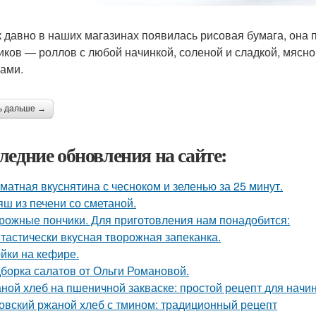
к давно в наших магазинах появилась рисовая бумага, она
иков — роллов с любой начинкой, соленой и сладкой, мясно
бами.
ь дальше →
ледние обновления на сайте:
матная вкуснятина с чесноком и зеленью за 25 минут.
яш из печени со сметаной.
рожные пончики. Для приготовления нам понадобится:
тастически вкусная творожная запеканка.
йки на кефире.
борка салатов от Ольги Романовой.
ной хлеб на пшеничной закваске: простой рецепт для нач
овский ржаной хлеб с тмином: традиционный рецепт