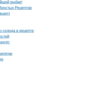
ейшей рыбки!
 Простых Рецептов
рецепт
о солода в рецепте
остей
asonic
кипятке
те