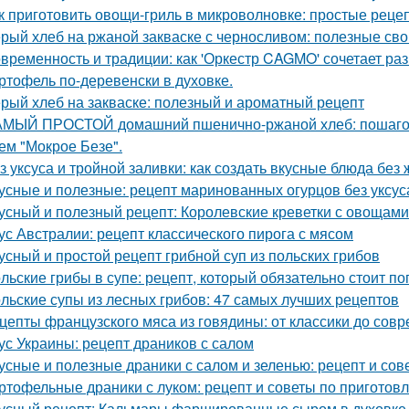
к приготовить овощи-гриль в микроволновке: простые реце
рый хлеб на ржаной закваске с черносливом: полезные сво
временность и традиции: как 'Оркестр CAGMO' сочетает ра
ртофель по-деревенски в духовке.
рый хлеб на закваске: полезный и ароматный рецепт
МЫЙ ПРОСТОЙ домашний пшенично-ржаной хлеб: пошаго
ем "Мокрое Безе".
з уксуса и тройной заливки: как создать вкусные блюда без
усные и полезные: рецепт маринованных огурцов без уксус
усный и полезный рецепт: Королевские креветки с овощами
ус Австралии: рецепт классического пирога с мясом
усный и простой рецепт грибной суп из польских грибов
льские грибы в супе: рецепт, который обязательно стоит п
льские супы из лесных грибов: 47 самых лучших рецептов
цепты французского мяса из говядины: от классики до сов
ус Украины: рецепт драников с салом
усные и полезные драники с салом и зеленью: рецепт и сов
ртофельные драники с луком: рецепт и советы по приготов
усный рецепт: Кальмары фаршированные сыром в духовке