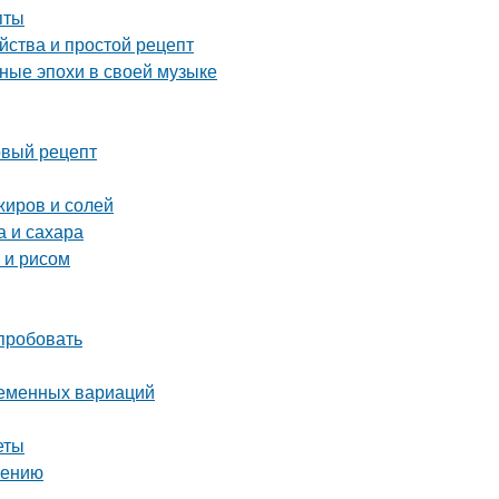
пты
йства и простой рецепт
зные эпохи в своей музыке
вый рецепт
 жиров и солей
а и сахара
 и рисом
опробовать
ременных вариаций
еты
лению