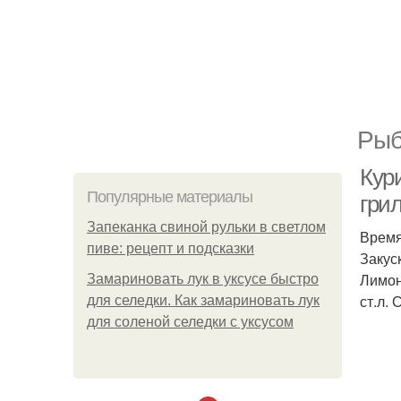
Рыб
Кур
Популярные материалы
гри
Запеканка свиной рульки в светлом
Время
пиве: рецепт и подсказки
Закус
Лимон
Замариновать лук в уксусе быстро
ст.л. 
для селедки. Как замариновать лук
для соленой селедки с уксусом