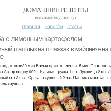
ДОМАШНИЕ РЕЦЕПТЫ
все самое вкусное тут
главная
новости
статьи
а с лимонным картофелем
иный шашлык на шпажках в майонезе на 
ле
 подготовки30 мин.Время приготовления15 мин.Сложность
ка Автор sergey 900 г. Куриная грудка 1 шт. Луковица 2 шт.
ный сок 2 ст.л. Орегано сушеный 2 ч.л. Паприка молотая 4 
Соль крупная