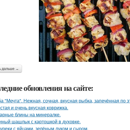
ь дальше →
ледние обновления на сайте:
а "Мечта". Нежная, сочная, вкусная рыбка, запечённая по 
стая и очень вкусная коврижка.
арные блины на минералке.
иный шашлык с картошкой в духовке.
уреки с яйцами, зелёным луком и сыром.