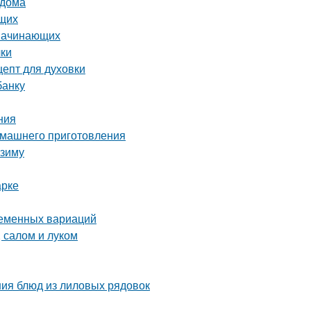
 дома
ющих
 начинающих
чки
цепт для духовки
банку
ния
домашнего приготовления
 зиму
арке
ременных вариаций
 салом и луком
ния блюд из лиловых рядовок