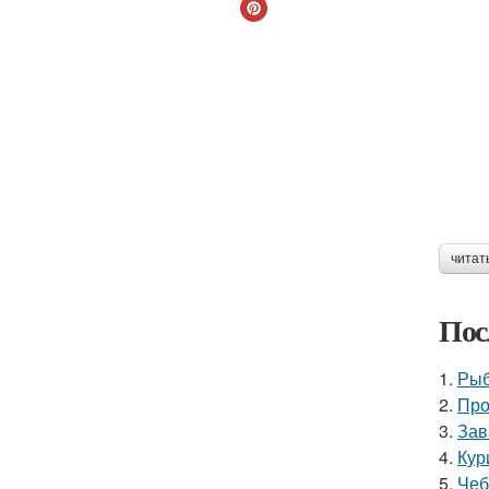
читат
Пос
1.
Рыб
2.
Про
3.
Зав
4.
Кур
5.
Чеб