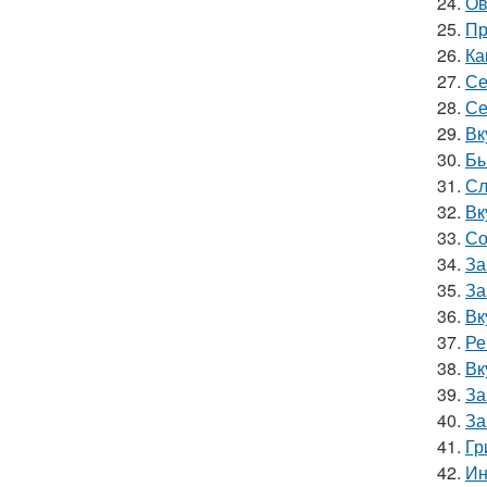
24.
Ов
25.
Пр
26.
Ка
27.
Се
28.
Се
29.
Вк
30.
Бы
31.
Сл
32.
Вк
33.
Со
34.
За
35.
За
36.
Вк
37.
Ре
38.
Вк
39.
За
40.
За
41.
Гр
42.
Ин