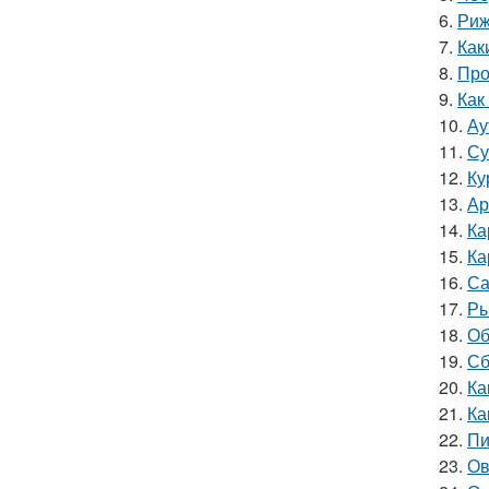
6.
Риж
7.
Как
8.
Про
9.
Как
10.
Ау
11.
Су
12.
Ку
13.
Ар
14.
Ка
15.
Ка
16.
Са
17.
Ры
18.
Об
19.
Сб
20.
Ка
21.
Ка
22.
Пи
23.
Ов