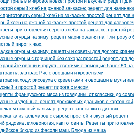
ощи гриль в микроволновке: простой и вкусный рецепт для
остой серый хлеб на ржаной закваске: рецепт для начина
к приготовить серый хлеб на закваске: простой рецепт для
рый хлеб на ржаной закваске: простой рецепт для хлебопе
креты приготовления серого хлеба на закваске: простой ре
усные огурцы на зиму: рецепт маринования на 1 литровую 
стрый пирог к чаю.
адкие огурцы на зиму: рецепты и советы для долгого хране
усные огурцы с горчицей без сахара: простой рецепт для 
храняйте овощи и фрукты свежими с помощью банок 50 на
втрак на завтрак: Рис с овощами и креветками
втрак на ходу: рисовуха с креветками и овощами в мультив
усный и простой рецепт пирога с мясом
цепты французского мяса из говядины: от классики до сов
усные и удобные: рецепт дрожжевых драников с картошкой,
пекаем вкусный кальмар: рецепт запеканки в духовке
пеканка из кальмаров с сыром: простой и вкусный рецепт
иб рядовка лиловоногая, как готовить. Рецепты приготовле
дийское блюдо из фасоли маш. Блюда из маша