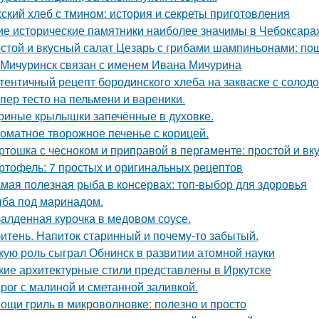
ский хлеб с тмином: история и секреты приготовления
ие исторические памятники наиболее значимы в Чебоксара
стой и вкусный салат Цезарь с грибами шампиньонами: по
 Мичуринск связан с именем Ивана Мичурина
тентичный рецепт бородинского хлеба на закваске с солодо
пер тесто на пельмени и вареники.
риные крылышки запечённые в духовке.
оматное творожное печенье с корицей.
ртошка с чесноком и приправой в пергаменте: простой и вк
ртофель: 7 простых и оригинальных рецептов
мая полезная рыба в консервах: топ-выбор для здоровья
ба под маринадом.
алденная курочка в медовом соусе.
итень. Напиток старинный и почему-то забытый.
кую роль сыграл Обнинск в развитии атомной науки
кие архитектурные стили представлены в Иркутске
рог с малиной и сметанной заливкой.
ощи гриль в микроволновке: полезно и просто