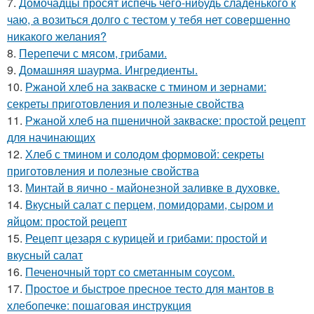
7.
Домочадцы просят испечь чего-нибудь сладенького к
чаю, а возиться долго с тестом у тебя нет совершенно
никакого желания?
8.
Перепечи с мясом, грибами.
9.
Домашняя шаурма. Ингредиенты.
10.
Ржаной хлеб на закваске с тмином и зернами:
секреты приготовления и полезные свойства
11.
Ржаной хлеб на пшеничной закваске: простой рецепт
для начинающих
12.
Хлеб с тмином и солодом формовой: секреты
приготовления и полезные свойства
13.
Минтай в яично - майонезной заливке в духовке.
14.
Вкусный салат с перцем, помидорами, сыром и
яйцом: простой рецепт
15.
Рецепт цезаря с курицей и грибами: простой и
вкусный салат
16.
Печеночный торт со сметанным соусом.
17.
Простое и быстрое пресное тесто для мантов в
хлебопечке: пошаговая инструкция