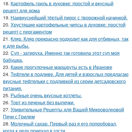
18.
Картофель гриль в духовке: простой и вкусный
рецепт для дома
19.
Наивкуснейший тёртый пирог с творожной начинкой.
20.
Хрустящие картофельные чипсы в духовке: простой
рецепт с пергаментом
21.
Кляр. Кляр прекрасно подходит как для отбивных, так
и для рыбы.
22.
Суп - затируха. Именно так готовила этот суп моя
бабушка.
23.
Какие прогулочные маршруты есть в Иванове
24.
Тефтели в подливе. Для детей и взрослых предлагаю
вкусные тефтельки с подливкой из серии детсадовского
питания.
25.
Рыбные очень вкусные котлеты.
26.
Торт из печенья без выпечки.
27.
Удивительные Рецепты для Вашей Микроволновой
Печи с Грилем
28.
Молочный сахар. Первый раз я его попробовал,
когда к деду приехал в гости.