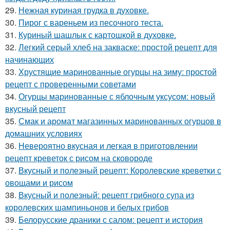
29.
Нежная куриная грудка в духовке.
30.
Пирог с вареньем из песочного теста.
31.
Куриный шашлык с картошкой в духовке.
32.
Легкий серый хлеб на закваске: простой рецепт для
начинающих
33.
Хрустящие маринованные огурцы на зиму: простой
рецепт с проверенными советами
34.
Огурцы маринованные с яблочным уксусом: новый
вкусный рецепт
35.
Смак и аромат магазинных маринованных огурцов в
домашних условиях
36.
Невероятно вкусная и легкая в приготовлении
рецепт креветок с рисом на сковороде
37.
Вкусный и полезный рецепт: Королевские креветки с
овощами и рисом
38.
Вкусный и полезный: рецепт грибного супа из
королевских шампиньонов и белых грибов
39.
Белорусские драники с салом: рецепт и история