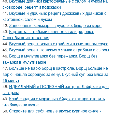
40.
Вкусные драники картофельные с салом и луком на
сковороде: рецепт и подсказки
41.
Вкусные и удобные: рецепт дрожжевых драников с
картошкой, салом и луком
42.
Запеченные кальмары в духовке: блюдо из моря
43.
Картошка с грибами синеножка или рядовка.
Способы приготовления
44.
Вкусный рецепт языка с грибами в сметанном соусе
45.
Вкусный рецепт говяжьего языка с грибами и сыром
46.
Борщ в мультиварке без пережарки. Борщ без
зажарки в мультиварке
47.
Больше не варю борщ в кастрюле. Борщ больше не
варю, нашла хорошую замену. Вкусный суп без мяса за
15 минут
48.
ИДЕАЛЬНЫЙ и ПОЛЕЗНЫЙ завтрак. Лайфхаки для
завтрака
49.
Клаб-сэндвич с морковью Айдахо: как приготовить
это блюдо на кухне
50.
Откройте для себя новые вкусы: куриное филе к