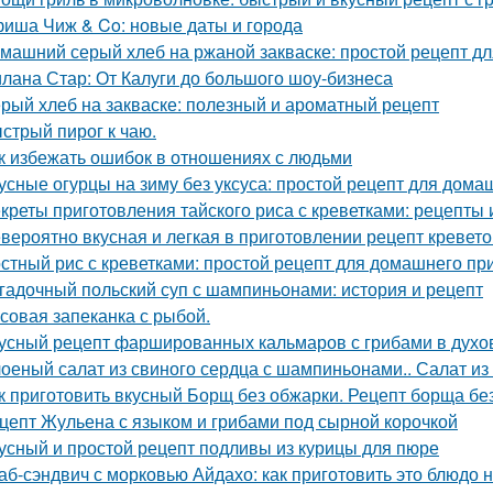
иша Чиж & Co: новые даты и города
машний серый хлеб на ржаной закваске: простой рецепт д
лана Стар: От Калуги до большого шоу-бизнеса
рый хлеб на закваске: полезный и ароматный рецепт
стрый пирог к чаю.
к избежать ошибок в отношениях с людьми
усные огурцы на зиму без уксуса: простой рецепт для дом
креты приготовления тайского риса с креветками: рецепты 
вероятно вкусная и легкая в приготовлении рецепт кревето
стный рис с креветками: простой рецепт для домашнего пр
гадочный польский суп с шампиньонами: история и рецепт
совая запеканка с рыбой.
усный рецепт фаршированных кальмаров с грибами в духо
оеный салат из свиного сердца с шампиньонами.. Салат из 
к приготовить вкусный Борщ без обжарки. Рецепт борща бе
цепт Жульена с языком и грибами под сырной корочкой
усный и простой рецепт подливы из курицы для пюре
аб-сэндвич с морковью Айдахо: как приготовить это блюдо н