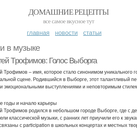
ДОМАШНИЕ РЕЦЕПТЫ
все самое вкусное тут
главная
новости
статьи
и в музыке
гей Трофимов: Голос Выборга
й Трофимов – имя, которое стало синонимом уникального го
альной сцене. Родившийся в Выборге, этот талантливый пе
и эмоциональными выступлениями и неповторимым стиле
е годы и начало карьеры
й Трофимов родился в небольшом городе Выборге, где с дет
ели классической музыки, с ранних лет приучили его к зву
связаны с participation в школьных концертах и местных тво