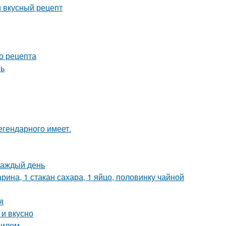
и вкусный рецепт
о рецепта
нь
легендарного имеет.
каждый день
рина, 1 стакан сахара, 1 яйцо, половинку чайной
я
 и вкусно
рилем