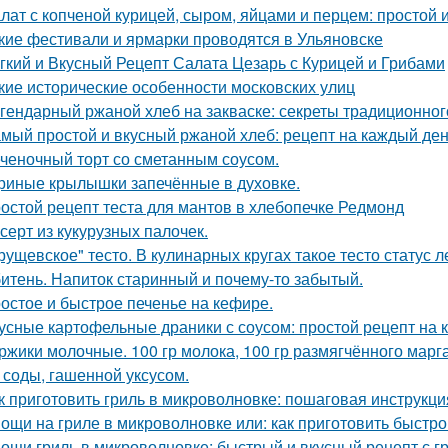
лат с копченой курицей, сыром, яйцами и перцем: простой 
кие фестивали и ярмарки проводятся в Ульяновске
гкий и Вкусный Рецепт Салата Цезарь с Курицей и Грибами
кие исторические особенности московских улиц
гендарный ржаной хлеб на закваске: секреты традиционног
мый простой и вкусный ржаной хлеб: рецепт на каждый де
ченочный торт со сметанным соусом.
риные крылышки запечённые в духовке.
остой рецепт теста для мантов в хлебопечке Редмонд
серт из кукурузных палочек.
рущевское" тесто. В кулинарных кругах такое тесто статус 
итень. Напиток старинный и почему-то забытый.
остое и быстрое печенье на кефире.
усные картофельные драники с соусом: простой рецепт на 
ржики молочные. 100 гр молока, 100 гр размягчённого марга
 соды, гашенной уксусом.
к приготовить гриль в микроволновке: пошаговая инструкци
ощи на гриле в микроволновке или: как приготовить быстро
ощи гриль в микроволновке: быстрый и вкусный рецепт с г