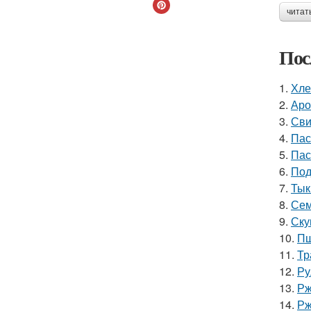
читат
Пос
1.
Хле
2.
Аро
3.
Сви
4.
Пас
5.
Пас
6.
Под
7.
Тык
8.
Сем
9.
Ску
10.
Пш
11.
Тр
12.
Ру
13.
Рж
14.
Рж