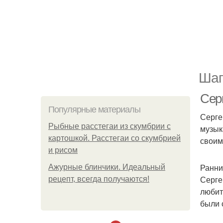
Шаг
Сер
Популярные материалы
Серге
Рыбные расстегаи из скумбрии с
музык
картошкой. Расстегаи со скумбрией
своим
и рисом
Ранни
Ажурные блинчики. Идеальный
Серге
рецепт, всегда получаются!
любит
были 