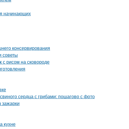
ля начинающих
ашнего консервирования
и советы
к с рисом на сковороде
иготовления
вке
свиного сердца с грибами: пошагово с фото
з зажарки
а кухне