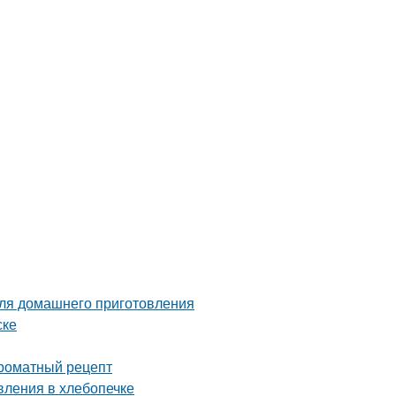
для домашнего приготовления
ске
ароматный рецепт
вления в хлебопечке