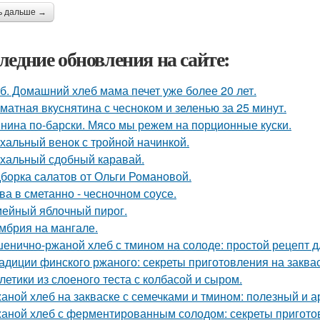
ь дальше →
ледние обновления на сайте:
б. Домашний хлеб мама печет уже более 20 лет.
матная вкуснятина с чесноком и зеленью за 25 минут.
нина по-барски. Мясо мы режем на порционные куски.
хальный венок с тройной начинкой.
хальный сдобный каравай.
борка салатов от Ольги Романовой.
ва в сметанно - чесночном соусе.
ейный яблочный пирог.
мбрия на мангале.
енично-ржаной хлеб с тмином на солоде: простой рецепт 
адиции финского ржаного: секреты приготовления на заква
летики из слоеного теста с колбасой и сыром.
аной хлеб на закваске с семечками и тмином: полезный и 
аной хлеб с ферментированным солодом: секреты пригото