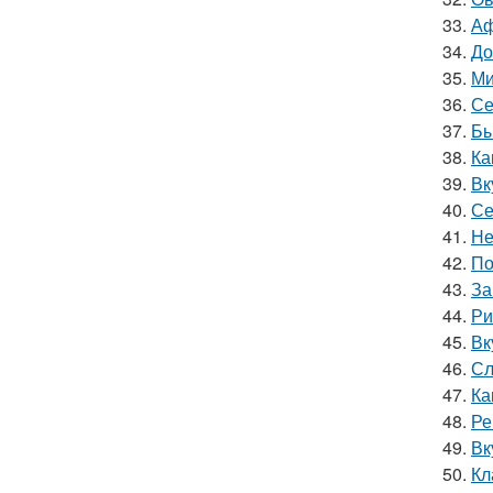
33.
Аф
34.
До
35.
Ми
36.
Се
37.
Бы
38.
Ка
39.
Вк
40.
Се
41.
Не
42.
По
43.
За
44.
Ри
45.
Вк
46.
Сл
47.
Ка
48.
Ре
49.
Вк
50.
Кл