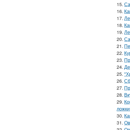
15.
Са
16.
Ка
17.
Ле
18.
Ка
19.
Ле
20.
Са
21.
Пе
22.
Ку
23.
Пр
24.
Де
25.
"Х
26.
Сб
27.
Пр
28.
Вк
29.
Ко
ложки
30.
Ка
31.
Ов
32.
Ов