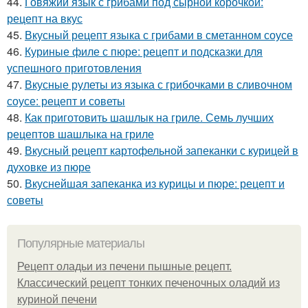
44.
Говяжий язык с грибами под сырной корочкой:
рецепт на вкус
45.
Вкусный рецепт языка с грибами в сметанном соусе
46.
Куриные филе с пюре: рецепт и подсказки для
успешного приготовления
47.
Вкусные рулеты из языка с грибочками в сливочном
соусе: рецепт и советы
48.
Как приготовить шашлык на гриле. Семь лучших
рецептов шашлыка на гриле
49.
Вкусный рецепт картофельной запеканки с курицей в
духовке из пюре
50.
Вкуснейшая запеканка из курицы и пюре: рецепт и
советы
Популярные материалы
Рецепт оладьи из печени пышные рецепт.
Классический рецепт тонких печеночных оладий из
куриной печени