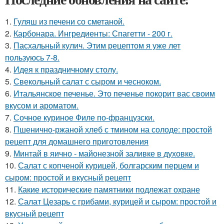
1.
Гуляш из печени со сметаной.
2.
Карбонара. Ингредиенты: Спагетти - 200 г.
3.
Пасхальный кулич. Этим рецептом я уже лет
пользуюсь 7-8.
4.
Идея к праздничному столу.
5.
Свекольный салат с сыром и чесноком.
6.
Итальянское печенье. Это печенье покорит вас своим
вкусом и ароматом.
7.
Сочное куриное Филе по-французски.
8.
Пшенично-ржаной хлеб с тмином на солоде: простой
рецепт для домашнего приготовления
9.
Минтай в яично - майонезной заливке в духовке.
10.
Салат с копченой курицей, болгарским перцем и
сыром: простой и вкусный рецепт
11.
Какие исторические памятники подлежат охране
12.
Салат Цезарь с грибами, курицей и сыром: простой и
вкусный рецепт