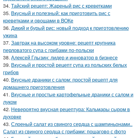
34.
Тайский рецепт: Жареный рис с креветками
35.
Вкусный и полезный: как приготовить рис с
креветками и овощами в ВОКе
36.
Дикий и бурый рис: новый подход к приготовлению
ужина
37.
Завтрак на высоком уровне: рецепт крупника
перловатого супа с грибами по-польски
38.
Алексей Глызин: лидер и инноватор в бизнесе
39.
Вкусный и простой рецепт супа из польских белых
грибов
40.
Вкусные драники с салом: простой рецепт для
домашнего приготовления
41.
Вкусные и простые картофельные драники с салом и
луком
42.
Невероятно вкусная рецептура: Кальмары сыром в
духовке
43.
Слоеный салат из свиного сердца с шампиньонами..
Салат из свиного сердца с грибами: пошагово с фото