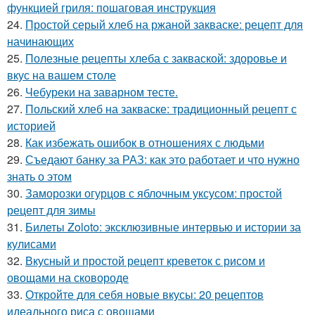
функцией гриля: пошаговая инструкция
24.
Простой серый хлеб на ржаной закваске: рецепт для
начинающих
25.
Полезные рецепты хлеба с закваской: здоровье и
вкус на вашем столе
26.
Чебуреки на заварном тесте.
27.
Польский хлеб на закваске: традиционный рецепт с
историей
28.
Как избежать ошибок в отношениях с людьми
29.
Съедают банку за РАЗ: как это работает и что нужно
знать о этом
30.
Заморозки огурцов с яблочным уксусом: простой
рецепт для зимы
31.
Билеты Zoloto: эксклюзивные интервью и истории за
кулисами
32.
Вкусный и простой рецепт креветок с рисом и
овощами на сковороде
33.
Откройте для себя новые вкусы: 20 рецептов
идеального риса с овощами