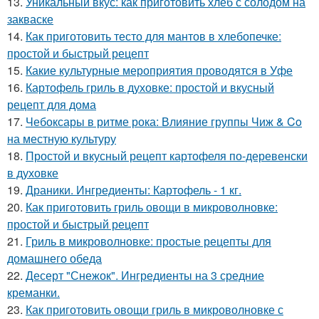
13.
Уникальный вкус: как приготовить хлеб с солодом на
закваске
14.
Как приготовить тесто для мантов в хлебопечке:
простой и быстрый рецепт
15.
Какие культурные мероприятия проводятся в Уфе
16.
Картофель гриль в духовке: простой и вкусный
рецепт для дома
17.
Чебоксары в ритме рока: Влияние группы Чиж & Co
на местную культуру
18.
Простой и вкусный рецепт картофеля по-деревенски
в духовке
19.
Драники. Ингредиенты: Картофель - 1 кг.
20.
Как приготовить гриль овощи в микроволновке:
простой и быстрый рецепт
21.
Гриль в микроволновке: простые рецепты для
домашнего обеда
22.
Десерт "Снежок". Ингредиенты на 3 средние
креманки.
23.
Как приготовить овощи гриль в микроволновке с