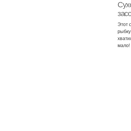
Сух
зас
Этот 
рыбку
хвати
мало!