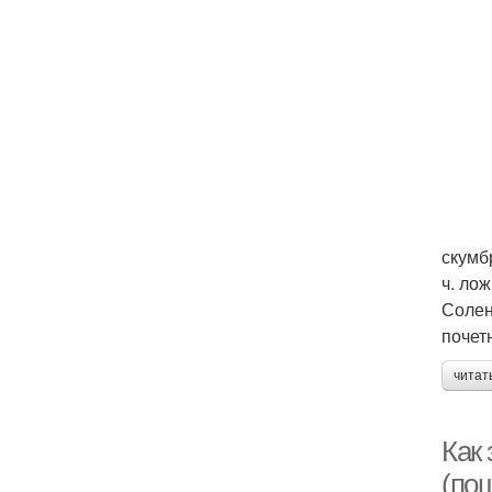
скумбр
ч. ло
Солен
почет
читат
Как 
(по