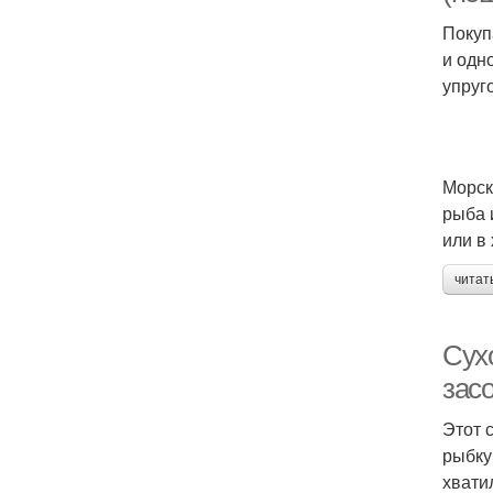
Покуп
и одн
упруг
Морск
рыба 
или в
читат
Сух
зас
Этот 
рыбку
хвати