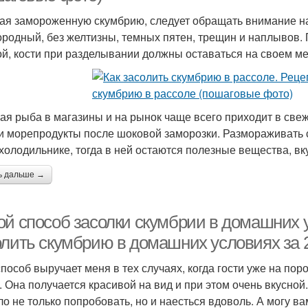
ая замороженную скумбрию, следует обращать внимание на
ородный, без желтизны, темных пятен, трещин и наплывов.
ой, кости при разделывании должны оставаться на своем мес
ая рыба в магазины и на рынок чаще всего приходит в све
и морепродукты после шоковой заморозки. Размораживать 
 холодильнике, тогда в ней остаются полезные вещества, вк
ь дальше →
ой способ засолки скумбрии в домашних у
олить скумбрию в домашних условиях за 
способ выручает меня в тех случаях, когда гости уже на поро
. Она получается красивой на вид и при этом очень вкусной
ло не только попробовать, но и наесться вдоволь. А могу вам