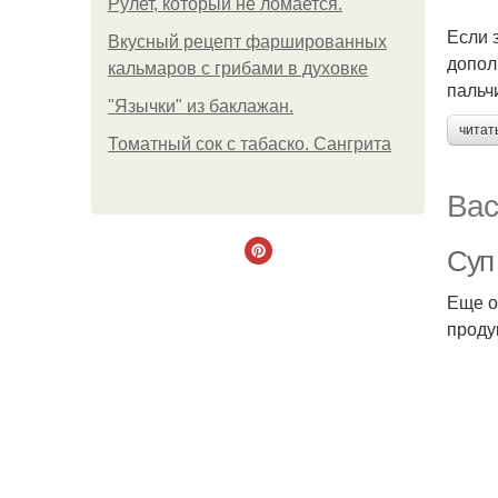
Рулет, который не ломается.
Если 
Вкусный рецепт фаршированных
допол
кальмаров с грибами в духовке
пальч
"Язычки" из баклажан.
читат
Томатный сок с табаско. Сангрита
Вас
Суп
Еще о
проду