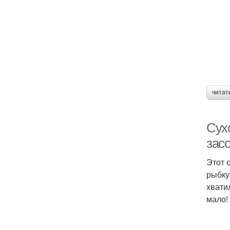
читат
Сух
зас
Этот 
рыбку
хвати
мало!