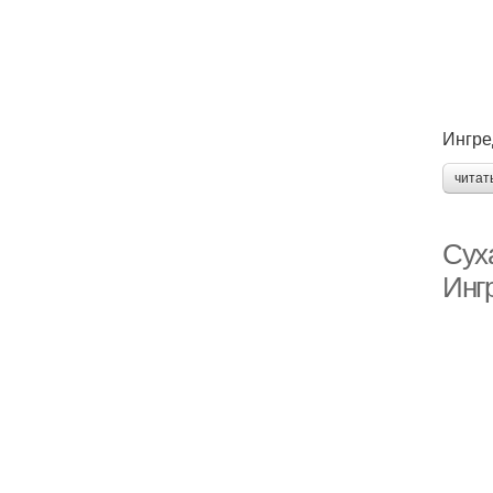
Ингре
читат
Сух
Инг