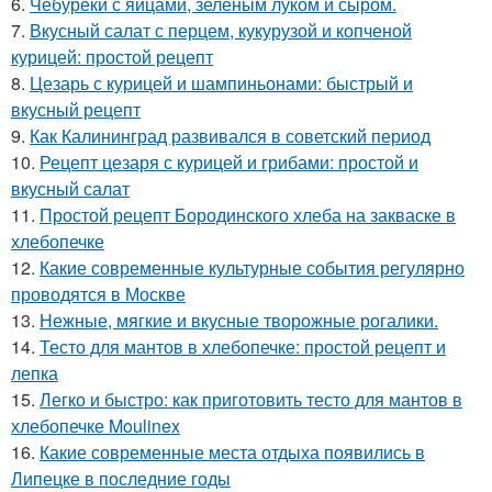
6.
Чебуреки с яйцами, зелёным луком и сыром.
7.
Вкусный салат с перцем, кукурузой и копченой
курицей: простой рецепт
8.
Цезарь с курицей и шампиньонами: быстрый и
вкусный рецепт
9.
Как Калининград развивался в советский период
10.
Рецепт цезаря с курицей и грибами: простой и
вкусный салат
11.
Простой рецепт Бородинского хлеба на закваске в
хлебопечке
12.
Какие современные культурные события регулярно
проводятся в Москве
13.
Нежные, мягкие и вкусные творожные рогалики.
14.
Тесто для мантов в хлебопечке: простой рецепт и
лепка
15.
Легко и быстро: как приготовить тесто для мантов в
хлебопечке Moulinex
16.
Какие современные места отдыха появились в
Липецке в последние годы