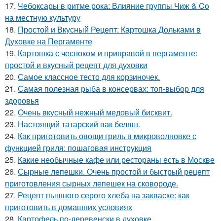
17.
Чебоксары в ритме рока: Влияние группы Чиж & Co
на местную культуру
18.
Простой и Вкусный Рецепт: Картошка Дольками в
Духовке на Пергаменте
19.
Картошка с чесноком и приправой в пергаменте:
простой и вкусный рецепт для духовки
20.
Самое классное тесто для корзиночек.
21.
Самая полезная рыба в консервах: топ-выбор для
здоровья
22.
Очень вкусный нежный медовый бисквит.
23.
Настоящий татарский вак беляш.
24.
Как приготовить овощи гриль в микроволновке с
функцией гриля: пошаговая инструкция
25.
Какие необычные кафе или рестораны есть в Москве
26.
Сырные лепешки. Очень простой и быстрый рецепт
приготовления сырных лепешек на сковороде.
27.
Рецепт пышного серого хлеба на закваске: как
приготовить в домашних условиях
28.
Картофель по-деревенски в духовке.