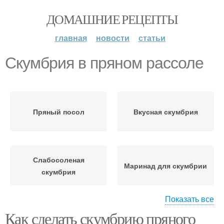
ДОМАШНИЕ РЕЦЕПТЫ
главная
новости
статьи
Скумбрия в пряном рассоле
Пряный посол
Вкусная скумбрия
Слабосоленая
Маринад для скумбрии
скумбрия
Показать все
Как сделать скумбрию пряного
Свежемороженная
Скумбрия в рассоле