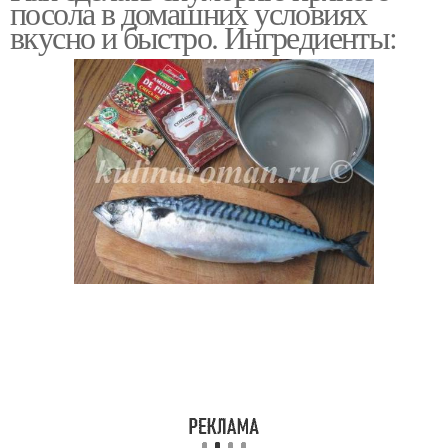
посола в домашних условиях
скумбрия
вкусно и быстро. Ингредиенты:
Тузлук для скумбрии
Маринад для скумбрия
Скумбрия в домашних
Пряная засолка
условиях