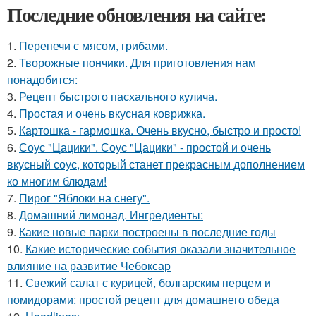
Последние обновления на сайте:
1.
Перепечи с мясом, грибами.
2.
Творожные пончики. Для приготовления нам
понадобится:
3.
Рецепт быстрого пасхального кулича.
4.
Простая и очень вкусная коврижка.
5.
Картошка - гармошка. Очень вкусно, быстро и просто!
6.
Соус "Цацики". Соус "Цацики" - простой и очень
вкусный соус, который станет прекрасным дополнением
ко многим блюдам!
7.
Пирог "Яблоки на снегу".
8.
Домашний лимонад. Ингредиенты:
9.
Какие новые парки построены в последние годы
10.
Какие исторические события оказали значительное
влияние на развитие Чебоксар
11.
Свежий салат с курицей, болгарским перцем и
помидорами: простой рецепт для домашнего обеда