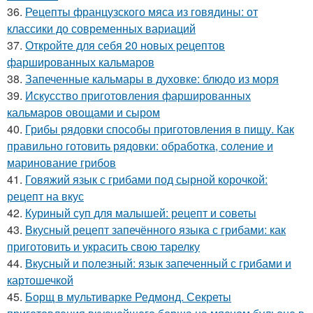
36.
Рецепты французского мяса из говядины: от
классики до современных вариаций
37.
Откройте для себя 20 новых рецептов
фаршированных кальмаров
38.
Запеченные кальмары в духовке: блюдо из моря
39.
Искусство приготовления фаршированных
кальмаров овощами и сыром
40.
Грибы рядовки способы приготовления в пищу. Как
правильно готовить рядовки: обработка, соление и
маринование грибов
41.
Говяжий язык с грибами под сырной корочкой:
рецепт на вкус
42.
Куриный суп для малышей: рецепт и советы
43.
Вкусный рецепт запечённого языка с грибами: как
приготовить и украсить свою тарелку
44.
Вкусный и полезный: язык запеченный с грибами и
картошечкой
45.
Борщ в мультиварке Редмонд. Секреты