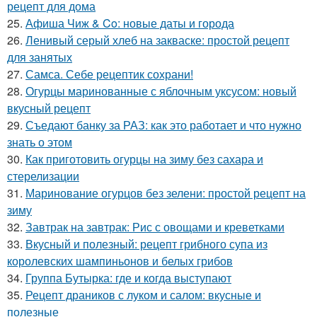
рецепт для дома
25.
Афиша Чиж & Co: новые даты и города
26.
Ленивый серый хлеб на закваске: простой рецепт
для занятых
27.
Самса. Себе рецептик сохрани!
28.
Огурцы маринованные с яблочным уксусом: новый
вкусный рецепт
29.
Съедают банку за РАЗ: как это работает и что нужно
знать о этом
30.
Как приготовить огурцы на зиму без сахара и
стерелизации
31.
Маринование огурцов без зелени: простой рецепт на
зиму
32.
Завтрак на завтрак: Рис с овощами и креветками
33.
Вкусный и полезный: рецепт грибного супа из
королевских шампиньонов и белых грибов
34.
Группа Бутырка: где и когда выступают
35.
Рецепт драников с луком и салом: вкусные и
полезные