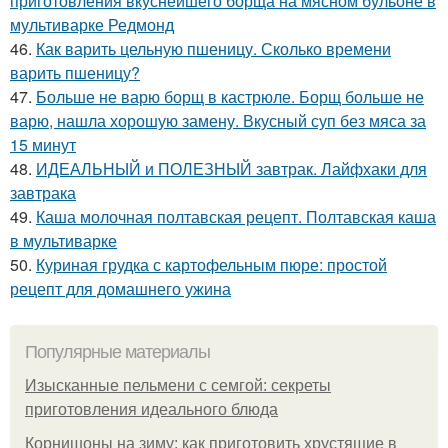
приготовления вкуснейшего борща на мясном бульоне в
мультиварке Редмонд
46.
Как варить цельную пшеницу. Сколько времени
варить пшеницу?
47.
Больше не варю борщ в кастрюле. Борщ больше не
варю, нашла хорошую замену. Вкусный суп без мяса за
15 минут
48.
ИДЕАЛЬНЫЙ и ПОЛЕЗНЫЙ завтрак. Лайфхаки для
завтрака
49.
Каша молочная полтавская рецепт. Полтавская каша
в мультиварке
50.
Куриная грудка с картофельным пюре: простой
рецепт для домашнего ужина
Популярные материалы
Изысканные пельмени с семгой: секреты
приготовления идеального блюда
Корнишоны на зиму: как приготовить хрустящие в