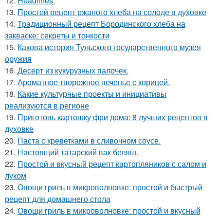
12.
Headlines:
13.
Простой рецепт ржаного хлеба на солоде в духовке
14.
Традиционный рецепт Бородинского хлеба на
закваске: секреты и тонкости
15.
Какова история Тульского государственного музея
оружия
16.
Десерт из кукурузных палочек.
17.
Ароматное творожное печенье с корицей.
18.
Какие культурные проекты и инициативы
реализуются в регионе
19.
Приготовь картошку фри дома: 8 лучших рецептов в
духовке
20.
Паста с креветками в сливочном соусе.
21.
Настоящий татарский вак беляш.
22.
Простой и вкусный рецепт картопляников с салом и
луком
23.
Овощи гриль в микроволновке: простой и быстрый
рецепт для домашнего стола
24.
Овощи гриль в микроволновке: простой и вкусный