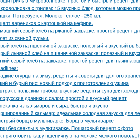
ощи гриль в микроволновке: простой и быстрый рецепт дл
кроволновка с грилем: 15 вкусных блюд, которые можно при
шки. Потребуется: Молоко теплое - 250 мл.
цепт вареников с картошкой на кефире.
машний серый хлеб на ржаной закваске: простой рецепт д
лет из свиной рульки.
рый хлеб на пшеничной закваске: полезный и вкусный выб
рый льняной хлеб на пшеничной закваске: полезный и вку
гкий серый хлеб на закваске: простой рецепт для начинаю
adlines:
адкие огурцы на зиму: рецепты и советы для долгого хране
кий и бурый рис: новый подход к приготовлению ужина
втрак с польским грибом: вкусные рецепты супа для холод
лорусские драники с салом: простой и вкусный рецепт
пеканка из кальмаров и сыра: быстро и вкусно
ршированный кальмар: идеальная холодная закуска для ле
стрый борщ в мультиварке. Борщ в мультиварке
рщ без свеклы в мультиварке. Пошаговый рецепт с фото
к приготовить кашу пшеничную на молоке мелкого помола.