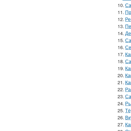
10.
Са
11.
Пр
12.
Ре
13.
Пе
14.
Де
15.
Са
16.
Се
17.
Ка
18.
Са
19.
Ка
20.
Ка
21.
Ка
22.
Ра
23.
Са
24.
Ры
25.
Тё
26.
Вк
27.
Ка