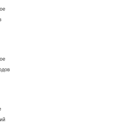
ое
в
ое
одов
е
ий