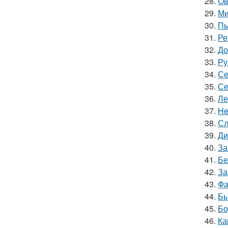
28.
Ов
29.
Ми
30.
Пы
31.
Ре
32.
До
33.
Ру
34.
Се
35.
Се
36.
Ле
37.
He
38.
Сл
39.
Ди
40.
За
41.
Бе
42.
За
43.
Фа
44.
Бы
45.
Бо
46.
Ка