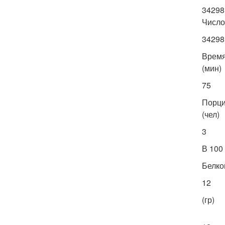
34298
Число
34298
Врем
(мин)
75
Порц
(чел)
3
В 100
Белко
12
(гр)