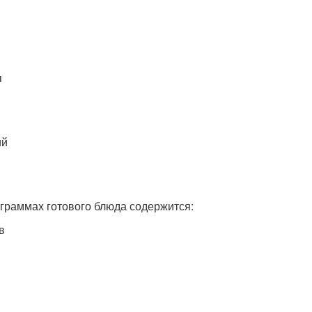
я
ий
 граммах готового блюда содержится:
в