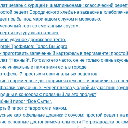
лат цезарь с курицей и шампиньонами: классический рецеп
остой рецепт Бородинского хлеба на закваске в хлебопечке
цепт рыбы под маринадом с луком и морковью.
ченочный торт со сметанным соусом.
серт из кукурузных палочек.
мое удачное дрожжевое тесто.
ргей Трофимов: Голос Выборга
к приготовить запеченный картофель в пергаменте: простой
лат "Нежный". Готовлю его часто, он не только очень вкусны
кие уникальные памятники есть в городе
ртофель: 7 простых и оригинальных рецептов
кие современные достопримечательности появились в пос
фаэлки закусочные. Рецепт взяла у одной из участниц груп
рдины в консервах: полезный ли это продукт
бный пирог "Все Сыты".
ртый пирог с творогом и маком.
усные картофельные драники с соусом: простой рецепт на 
кие основные достопримечательности Петрозаводска реком