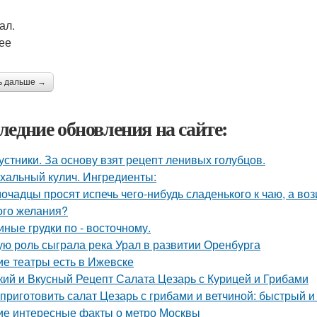
ал.
ее
ь дальше →
ледние обновления на сайте:
устники. За основу взят рецепт ленивых голубцов.
хальный кулич. Ингредиенты:
очадцы просят испечь чего-нибудь сладенького к чаю, а воз
ого желания?
иные грудки по - восточному.
ую роль сыграла река Урал в развитии Оренбурга
ие театры есть в Ижевске
кий и Вкусный Рецепт Салата Цезарь с Курицей и Грибами
 приготовить салат Цезарь с грибами и ветчиной: быстрый и
ие интересные факты о метро Москвы