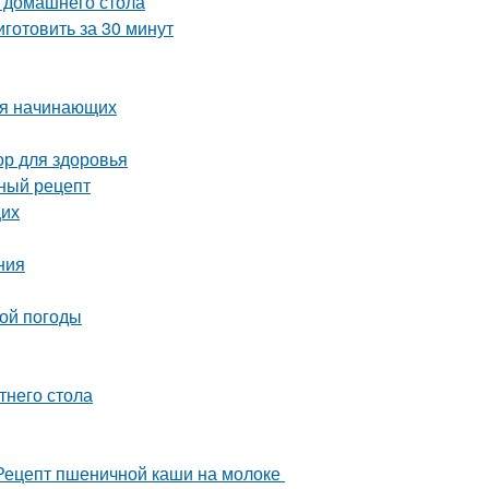
я домашнего стола
готовить за 30 минут
ля начинающих
ор для здоровья
сный рецепт
щих
ния
ной погоды
тнего стола
 Рецепт пшеничной каши на молоке