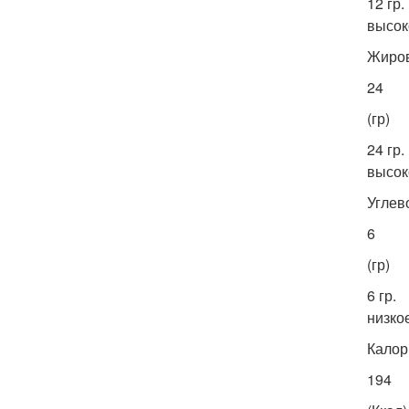
12 гр.
высок
Жиро
24
(гр)
24 гр.
высок
Углев
6
(гр)
6 гр.
низко
Калор
194