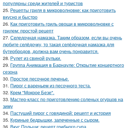
популярны среди жителей и туристов
25.
Рецепты гриля в микроволновке: как приготовить
вкусно и быстро
26.
Как приготовить гриль овощи в микроволновке с
грилем: простой рецепт
27.
Селедочная намазка. Таким образом, если вы очень
любите селёдочку, то такая селёдочная намазка для
бутербродов, должна вам очень понравится.
28.
Рулет из свиной рульки.
29.
Группа Анимация в Барнауле: Открытие концертного
сезона
30.
Простое песочное печенье.
31.
Пирог с вареньем из песочного теста.
32.
Крем "Мокрое Безе".
33.
Мастер-класс по приготовлению соленых огурцов на
зиму
34.
Пастуший пирог с говядиной: рецепт и история
35.
Куриные бедрышки, запеченные с сыром.
36.
Вкус Польши: рецепт грибного супа