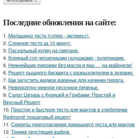
читать дальше →
Последние обновления на сайте:
1.
Милашино тесто (супер - экспресс).
2.
Слоеное тесто за 10 минут.
3.
Пасхальный кулич на сметане.
4.
Куриный суп чесночными галушками - рулетиками.
5.
Нежнейшие пирожки без масла и яиц … на майонезе!
6.
Рецепт пышного бисквита с разрыхлителем в духовке.
7.
Как загустить жидкое варенье для начинки пирога.
8.
Невероятно нежное песочное печенье.
9.
Салат Цезарь с Курицей и Грибами: Простой и
Вкусный Рецепт
10.
Простое и быстрое тесто для мантов в хлебопечке
Redmond: пошаговый рецепт
11.
Секреты приготовления домашнего теста для мантов
12.
Тонкие хрустящие вафли.