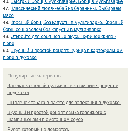
46.
Быстрый борщ в мультиварке. Борщ в мультиварке
47.
Классический люля-кебаб из баранины. Выбираем
мясо
48.
Красный борщ без капусты в мультиварке. Красный
борщ со щавелем без капусты в мультиварке
49.
Откройте для себя новые вкусы: куриное филе к
пюре
50.
Вкусный и простой рецепт: Курица в картофельном
пюре в духовке
Популярные материалы
Запеканка свиной рульки в светлом пиве: рецепт и
подсказки
Цыплёнок табака в пакете для запекания в духовке.
Вкусный и простой рецепт языка говяжьего с
шампиньонами в сметанном соусе
Рулет, который не ломается.