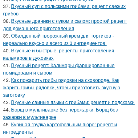
37.
Вкусный суп с польскими грибами: рецепт свежих
грибов
38.
Вкусные драники с луком и салом: простой рецепт
для домашнего приготовления
39.
Обалденный творожный крем для тортиков -
нереально вкусно и всего из 3 ингредиентов!
40.
Вкусные и быстрые: рецепты приготовления
кальмаров в духовках
41.
Вкусный рецепт: Кальмары фаршированные
помидорами и сыром
42.
Как пожарить грибы рядовки на сковороде. Как
жарить грибы рядовки, чтобы приготовить вкусную
заготовку
43.
Вкусные свиные языки с грибами: рецепт и подсказки
44.
Борщ в мультиварке без пережарки. Борщ без
зажарки в мультиварке
45.
Куриная грудка картофельным пюре: рецепт и
ингредиенты