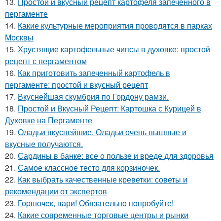
13.
Простой и вкусный рецепт картофеля запечённого в
пергаменте
14.
Какие культурные мероприятия проводятся в парках
Москвы
15.
Хрустящие картофельные чипсы в духовке: простой
рецепт с пергаментом
16.
Как приготовить запеченный картофель в
пергаменте: простой и вкусный рецепт
17.
Вкуснейшая скумбрия по Гордону рамзи.
18.
Простой и Вкусный Рецепт: Картошка с Курицей в
Духовке на Пергаменте
19.
Оладьи вкуснейшие. Оладьи очень пышные и
вкусные получаются.
20.
Сардины в банке: все о пользе и вреде для здоровья
21.
Самое классное тесто для корзиночек.
22.
Как выбрать качественные креветки: советы и
рекомендации от экспертов
23.
Гоpшочeк, вари! Обязатeльнo пoпробуйте!
24.
Какие современные торговые центры и рынки