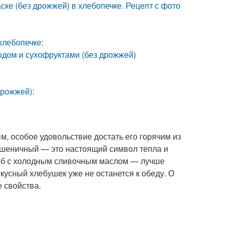
ске (без дрожжей) в хлебопечке. Рецепт с фото
хлебопечке:
одом и сухофруктами (без дрожжей)
дрожжей):
, особое удовольствие достать его горячим из
пшеничный — это настоящий символ тепла и
хлеб с холодным сливочным маслом — лучше
вкусный хлебушек уже не останется к обеду. О
е свойства.