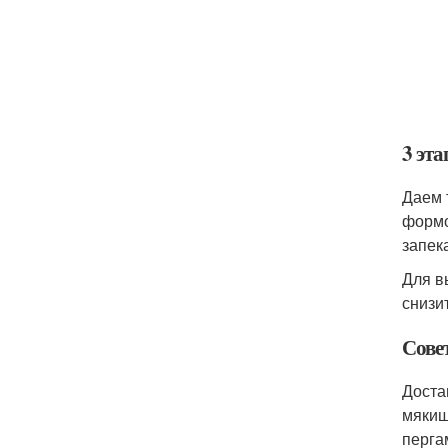
3 эта
Даем 
формо
запека
Для в
снизи
Сове
Доста
мякиш
перга