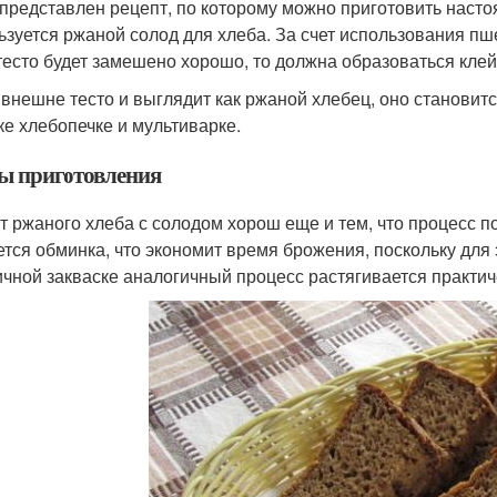
представлен рецепт, по которому можно приготовить наст
ьзуется ржаной солод для хлеба. За счет использования пше
тесто будет замешено хорошо, то должна образоваться клей
 внешне тесто и выглядит как ржаной хлебец, оно становитс
ке хлебопечке и мультиварке.
ы приготовления
т ржаного хлеба с солодом хорош еще и тем, что процесс по
ется обминка, что экономит время брожения, поскольку для э
чной закваске аналогичный процесс растягивается практиче