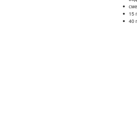
сме
15 
40 