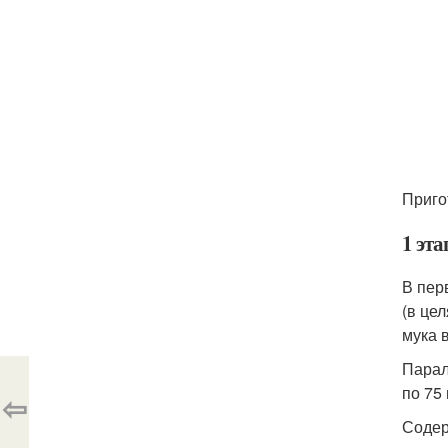
Приго
1 эта
В пер
(в це
мука 
Парал
по 75
⇦
Содер