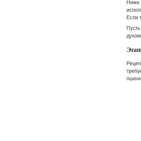
Ниже 
испол
Если 
Пусть
духов
Этап
Рецеп
требу
пшени