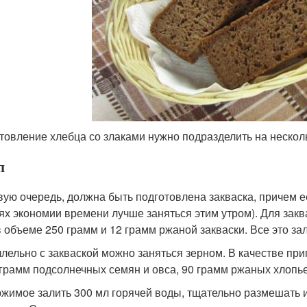
товление хлебца со злаками нужно подразделить на несколь
п
вую очередь, должна быть подготовлена закваска, причем е
лях экономии времени лучше заняться этим утром). Для зак
в объеме 250 грамм и 12 грамм ржаной закваски. Все это з
лельно с закваской можно заняться зерном. В качестве пр
 грамм подсолнечных семян и овса, 90 грамм ржаных хлопь
жимое залить 300 мл горячей воды, тщательно размешать 