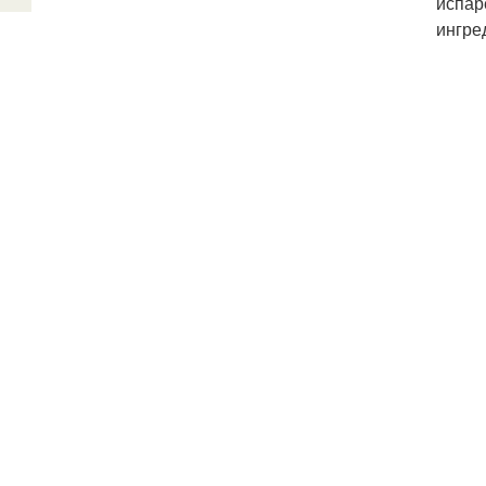
испар
ингре