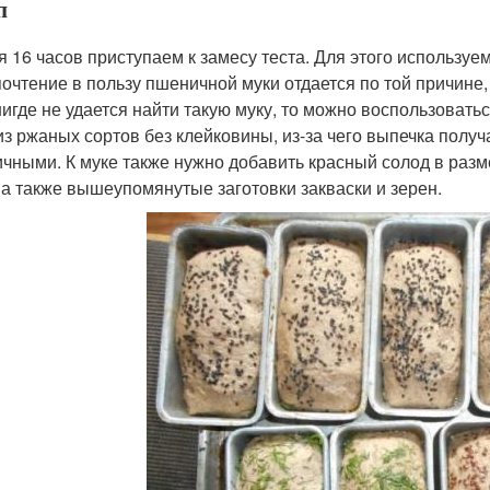
п
я 16 часов приступаем к замесу теста. Для этого использу
очтение в пользу пшеничной муки отдается по той причине,
нигде не удается найти такую муку, то можно воспользовать
из ржаных сортов без клейковины, из-за чего выпечка полу
чными. К муке также нужно добавить красный солод в разм
 а также вышеупомянутые заготовки закваски и зерен.