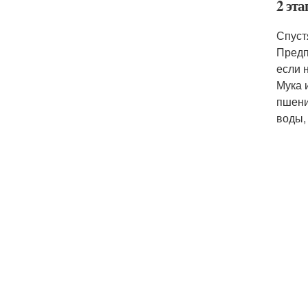
2 эта
Спуст
Предп
если 
Мука 
пшени
воды,