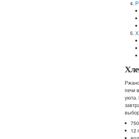
Р
Х
Хле
Ржано
печи 
уюта.
завтр
выбор
750
12 
вод