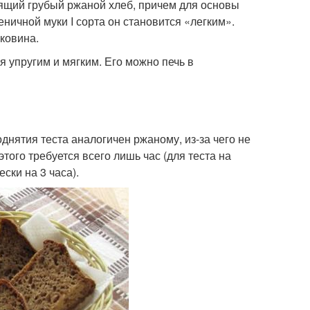
оящий грубый ржаной хлеб, причем для основы
ничной муки I сорта он становится «легким».
ковина.
я упругим и мягким. Его можно печь в
днятия теста аналогичен ржаному, из-за чего не
того требуется всего лишь час (для теста на
ски на 3 часа).