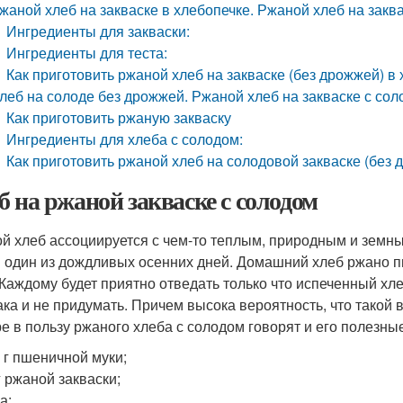
жаной хлеб на закваске в хлебопечке. Ржаной хлеб на заква
Ингредиенты для закваски:
Ингредиенты для теста:
Как приготовить ржаной хлеб на закваске (без дрожжей) в 
леб на солоде без дрожжей. Ржаной хлеб на закваске с сол
Как приготовить ржаную закваску
Ингредиенты для хлеба с солодом:
Как приготовить ржаной хлеб на солодовой закваске (без 
б на ржаной закваске с солодом
й хлеб ассоциируется с чем-то теплым, природным и земным
в один из дождливых осенних дней. Домашний хлеб ржано 
 Каждому будет приятно отведать только что испеченный 
ака и не придумать. Причем высока вероятность, что такой 
е в пользу ржаного хлеба с солодом говорят и его полезны
 г пшеничной муки;
г ржаной закваски;
а;