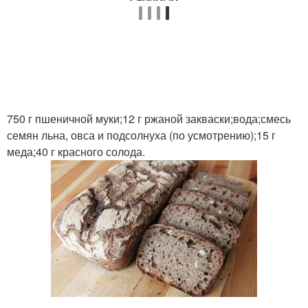
750 г пшеничной муки;12 г ржаной закваски;вода;смесь
семян льна, овса и подсолнуха (по усмотрению);15 г
меда;40 г красного солода.