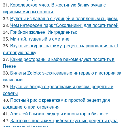
31.
Королевское мясо. В жестяную банку рукав с
куриным мясом положи.
32.
Рулеты из лаваша с курицей и плавленым сырком.
33.
Чем интересен парк "Сокольники" для посетителей
34.
Грибной жюльен. Ингредиенты:
35.
Минтай, тушеный в сметане.
36.
Вкусные огурцы на зиму: рецепт маринования на 1
литровую банку
37.
Какие рестораны и кафе рекомендуют посетить в
Пензе
38.
Билеты Zoloto: эксклюзивные интервью и истории за
кулисами
39.
Вкусные блюда с креветками и рисом: рецепты и
советы
40.
Постный рис с креветками: простой рецепт для
домашнего приготовления
41.
Алексей Глызин: лидер и инноватор в бизнесе
42.
Завтрак с польским грибом: вкусные рецепты супа