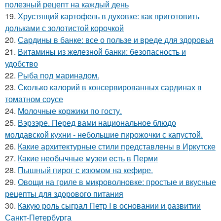
полезный рецепт на каждый день
19.
Хрустящий картофель в духовке: как приготовить
дольками с золотистой корочкой
20.
Сардины в банке: все о пользе и вреде для здоровья
21.
Витамины из железной банки: безопасность и
удобство
22.
Рыба под маринадом.
23.
Сколько калорий в консервированных сардинах в
томатном соусе
24.
Молочные коржики по госту.
25.
Вэрзэре. Перед вами национальное блюдо
молдавской кухни - небольшие пирожочки с капустой.
26.
Какие архитектурные стили представлены в Иркутске
27.
Какие необычные музеи есть в Перми
28.
Пышный пирог с изюмом на кефире.
29.
Овощи на гриле в микроволновке: простые и вкусные
рецепты для здорового питания
30.
Какую роль сыграл Петр I в основании и развитии
Санкт-Петербурга