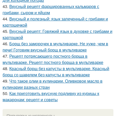
для холодной погоды
43.
Вкусный рецепт фаршированных кальмаров с
грибами, сыром и яйцом
44.
Вкусный и полезный: язык запеченный с грибами и
картошечкой
45.
Вкусный рецепт: Говяжий язык в духовке с грибами и
картошкой
46.
Борщ без заморочек в мультиварке. Не хуже, чем в
печи! Готовим вкусный борщ в мультиварке
47.
Рецепт потрясающего постного борща в
мультиварке. Рецепт постного борща в мультиварке
48.
Красный борщ без капусты в мультиварке. Красный
борщ со щавелем без капусты в мультиварке
49.
Что такое олии в кулинарии. Оливковое масло в
кулинарии разных стран
50.
Как приготовить вкусную подливку из курицы к
макаронам: рецепт и советы