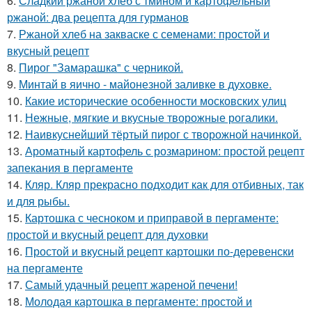
6.
Сладкий ржаной хлеб с тмином и картофельный
ржаной: два рецепта для гурманов
7.
Ржаной хлеб на закваске с семенами: простой и
вкусный рецепт
8.
Пирог "Замарашка" с черникой.
9.
Минтай в яично - майонезной заливке в духовке.
10.
Какие исторические особенности московских улиц
11.
Нежные, мягкие и вкусные творожные рогалики.
12.
Наивкуснейший тёртый пирог с творожной начинкой.
13.
Ароматный картофель с розмарином: простой рецепт
запекания в пергаменте
14.
Кляр. Кляр прекрасно подходит как для отбивных, так
и для рыбы.
15.
Картошка с чесноком и приправой в пергаменте:
простой и вкусный рецепт для духовки
16.
Простой и вкусный рецепт картошки по-деревенски
на пергаменте
17.
Самый удачный рецепт жареной печени!
18.
Молодая картошка в пергаменте: простой и