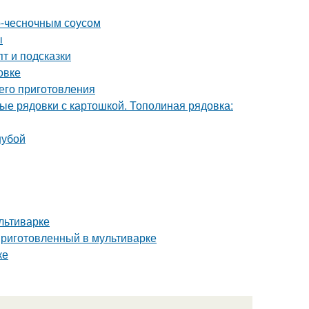
о-чесночным соусом
ы
т и подсказки
овке
его приготовления
ые рядовки с картошкой. Тополиная рядовка:
шубой
льтиварке
приготовленный в мультиварке
ке