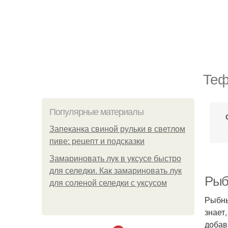
Теф
Популярные материалы
Запеканка свиной рульки в светлом
пиве: рецепт и подсказки
Замариновать лук в уксусе быстро
для селедки. Как замариновать лук
Рыб
для соленой селедки с уксусом
Рыбны
знает
добав