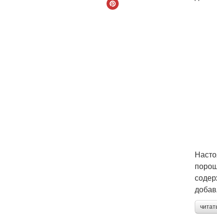
Насто
порош
содер
добав
читат