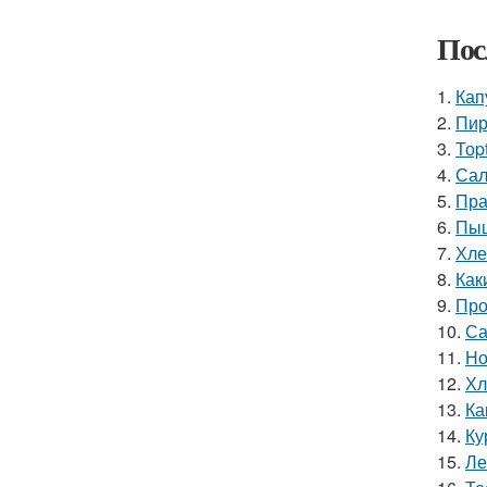
Пос
1.
Кап
2.
Пир
3.
Тоp
4.
Сал
5.
Пра
6.
Пыш
7.
Хле
8.
Как
9.
Про
10.
Са
11.
Но
12.
Хл
13.
Ка
14.
Ку
15.
Ле