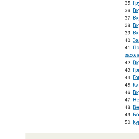
35.
Гр
36.
Вк
37.
Вк
38.
Вк
39.
Вк
40.
За
41.
По
засол
42.
Вк
43.
Гр
44.
Го
45.
Ка
46.
Вк
47.
Не
48.
Ве
49.
Бо
50.
Ку