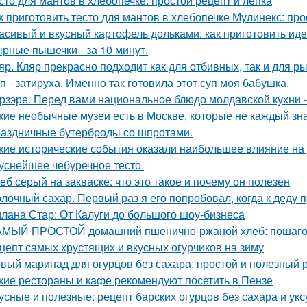
сто для мантов в хлебопечке: простой рецепт и лепка
к приготовить тесто для мантов в хлебопечке Мулинекс: про
асивый и вкусный картофель дольками: как приготовить ид
рные пышечки - за 10 минут.
яр. Кляр прекрасно подходит как для отбивных, так и для р
п - затируха. Именно так готовила этот суп моя бабушка.
рзэре. Перед вами национальное блюдо молдавской кухни -
кие необычные музеи есть в Москве, которые не каждый зн
аздничные бутерброды со шпротами.
кие исторические события оказали наибольшее влияние на
уснейшее чебуречное тесто.
еб серый на закваске: что это такое и почему он полезен
лочный сахар. Первый раз я его попробовал, когда к деду п
лана Стар: От Калуги до большого шоу-бизнеса
МЫЙ ПРОСТОЙ домашний пшенично-ржаной хлеб: пошаго
цепт самых хрустящих и вкусных огурчиков на зиму
вый маринад для огурцов без сахара: простой и полезный 
кие рестораны и кафе рекомендуют посетить в Пензе
усные и полезные: рецепт барских огурцов без сахара и укс