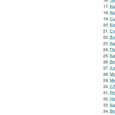
16.
Те
17.
Ка
18.
Кр
19.
Сы
20.
Кл
21.
Су
22.
Вэ
23.
Ка
24.
Пр
25.
Ка
26.
Вк
27.
Хл
28.
Мо
29.
Ми
30.
СА
31.
Ре
32.
Но
33.
Ка
34.
Вк