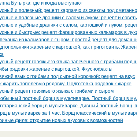
уппа Бутырка: где и когда выступают
усный и полезный: рецепт карпаччо из свеклы под сметанн
усные и полезные драники с салом и луком: рецепт и совет
усные и удобные драники с салом, картошкой и луком: рецеп
усные и быстрые: рецепт фаршированных кальмаров в дух
пеканка из кальмаров с сыром: простой рецепт для домашн
дтопольники жареные с картошкой, как приготовить. Жарен
ка
усный рецепт говяжьего языка запеченного с грибами под 
ибы рядовки жареные с картошкой. Фкуснофакты
вяжий язык с грибами под сырной корочкой: рецепт на вкус
к жарить тополевую рядовку. Подготовка рядовок к жарке
усный рецепт говяжьего языка с грибами и сыром
обычный постный борщ в мультиварке. Постный борщ в му
гетарианский борщ в мультиварке. Дивный постный борщ, 
рщ в мультиварке за 1 час. Борщ классический в мультивар
риные филе: открытие новых вкусовых возможностей