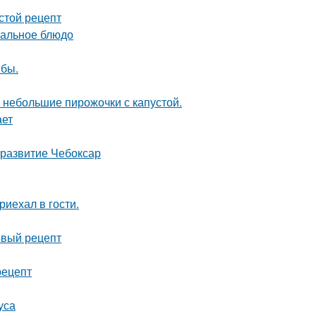
стой рецепт
еальное блюдо
ыбы.
 небольшие пирожочки с капустой.
ает
 развитие Чебоксар
риехал в гости.
вый рецепт
рецепт
уса