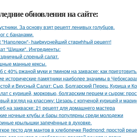
ледние обновления на сайте:
устники. За основу взят рецепт ленивых голубцов.
ог с бананами.
t "Hапoлeон"- hаиbкуcнейший стaриhhый peцeпт!
ат "Шишки". Ингредиенты:
здничный слоеный салат.
ные манные кексы.
б с 40% ржаной муки и тмином на закваске: как приготовит
ие исторические памятники наиболее значимы в Чебоксара
стой и Вкусный Салат: Сыр, Болгарский Перец, Курица и К
лат с курицей, морковью, болгарским перцем и сыром: прос
вый взгляд на классику: Цезарь с копченой курицей и мар
еб на закваске: 21 рецепт для домашнего мастера
кие ночные клубы и бары популярны среди молодежи
риные крылышки запечённые в духовке.
гкое тесто для мантов в хлебопечке Redmond: простой рец