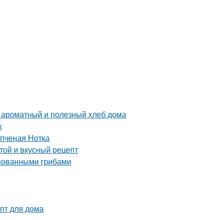
ь ароматный и полезный хлеб дома
х
опченая Нотка
той и вкусный рецепт
инованными грибами
епт для дома