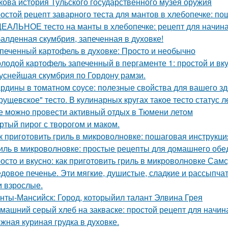
кова история Тульского государственного музея оружия
остой рецепт заварного теста для мантов в хлебопечке: по
ЕАЛЬНОЕ тесто на манты в хлебопечке: рецепт для начи
алденная скумбрия, запеченная в духовке!
печенный картофель в духовке: Просто и необычно
лодой картофель запеченный в пергаменте 1: простой и вк
уснейшая скумбрия по Гордону рамзи.
рдины в томатном соусе: полезные свойства для вашего з
рущевское" тесто. В кулинарных кругах такое тесто статус 
е можно провести активный отдых в Тюмени летом
ртый пирог с творогом и маком.
к приготовить гриль в микроволновке: пошаговая инструкци
иль в микроволновке: простые рецепты для домашнего обе
осто и вкусно: как приготовить гриль в микроволновке Самс
довое печенье. Эти мягкие, душистые, сладкие и рассыпчат
и взрослые.
нты-Мансийск: Город, которыйил талант Элвина Грея
машний серый хлеб на закваске: простой рецепт для начи
жная куриная грудка в духовке.