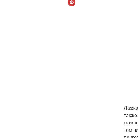
Лазжа
также
можно
том ч
приго