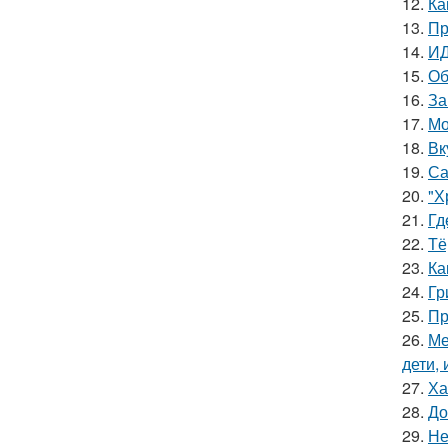
12.
Ка
13.
Пр
14.
ИД
15.
Об
16.
За
17.
Мо
18.
Вк
19.
Са
20.
"Х
21.
Гд
22.
Тё
23.
Ка
24.
Гр
25.
Пр
26.
Ме
дети, 
27.
Ха
28.
До
29.
Не