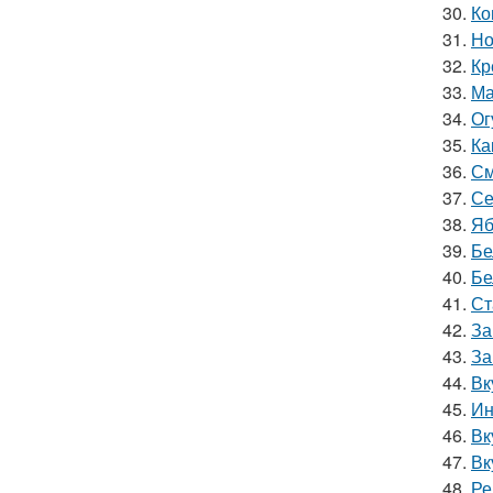
30.
Ко
31.
Но
32.
Кр
33.
Ма
34.
Ог
35.
Ка
36.
См
37.
Се
38.
Яб
39.
Бе
40.
Бе
41.
Ст
42.
За
43.
За
44.
Вк
45.
Ин
46.
Вк
47.
Вк
48.
Ре