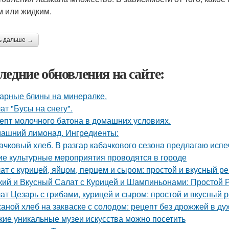
м или жидким.
ь дальше →
ледние обновления на сайте:
арные блины на минералке.
ат "Бусы на снегу".
епт молочного батона в домашних условиях.
ашний лимонад. Ингредиенты:
ачковый хлеб. В разгар кабачкового сезона предлагаю испе
ие культурные мероприятия проводятся в городе
ат с курицей, яйцом, перцем и сыром: простой и вкусный р
кий и Вкусный Салат с Курицей и Шампиньонами: Простой 
ат Цезарь с грибами, курицей и сыром: простой и вкусный 
аной хлеб на закваске с солодом: рецепт без дрожжей в ду
кие уникальные музеи искусства можно посетить