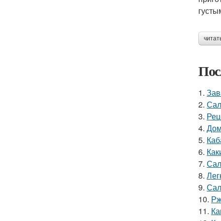
густы
читат
Пос
1.
Зав
2.
Сал
3.
Рец
4.
Дом
5.
Каб
6.
Как
7.
Сал
8.
Лег
9.
Сал
10.
Рж
11.
Ка