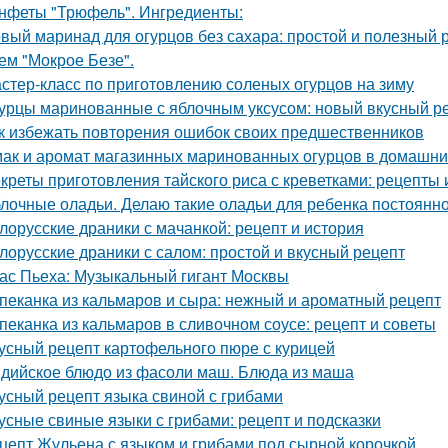
нфеты "Трюфель". Ингредиенты:
вый маринад для огурцов без сахара: простой и полезный 
ем "Мокрое Безе".
стер-класс по приготовлению соленых огурцов на зиму
урцы маринованные с яблочным уксусом: новый вкусный р
к избежать повторения ошибок своих предшественников
ак и аромат магазинных маринованных огурцов в домашни
креты приготовления тайского риса с креветками: рецепты 
лочные оладьи. Делаю такие оладьи для ребенка постоянно,
лорусские драники с мачанкой: рецепт и история
лорусские драники с салом: простой и вкусный рецепт
ас Пьеха: Музыкальный гигант Москвы
пеканка из кальмаров и сыра: нежный и ароматный рецепт
пеканка из кальмаров в сливочном соусе: рецепт и советы
усный рецепт картофельного пюре с курицей
дийское блюдо из фасоли маш. Блюда из маша
усный рецепт языка свиной с грибами
усные свиные языки с грибами: рецепт и подсказки
цепт Жульена с языком и грибами под сырной корочкой