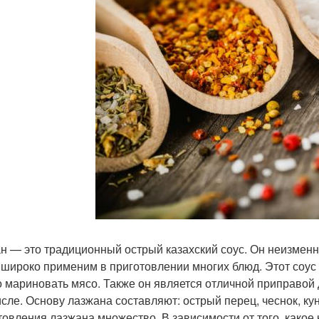
н — это традиционный острый казахский соус. Он неизменн
 широко применим в приготовлении многих блюд. Этот соус 
 мариновать мясо. Также он является отличной приправой 
исле. Основу лазжана составляют: острый перец, чеснок, ку
товления лазжана множество. В зависимости от того, какое