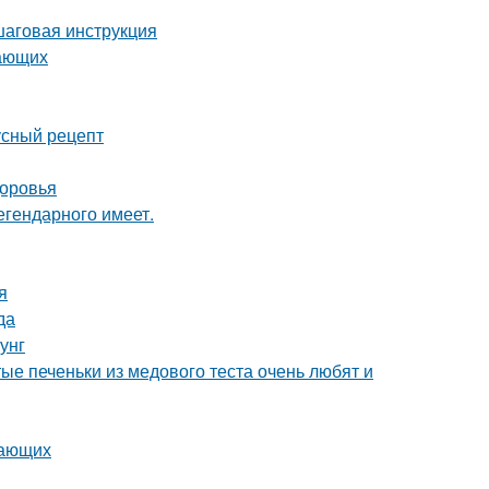
шаговая инструкция
нающих
усный рецепт
доровья
легендарного имеет.
я
да
унг
ые печеньки из медового теста очень любят и
нающих