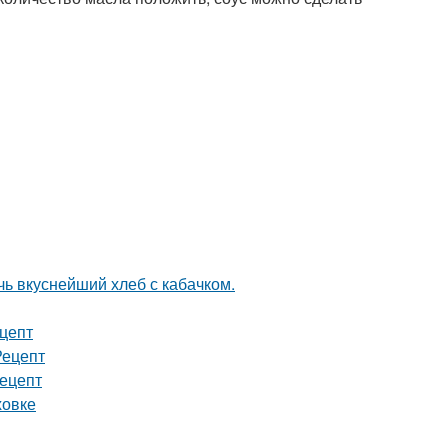
чь вкуснейший хлеб с кабачком.
ецепт
Рецепт
рецепт
ховке