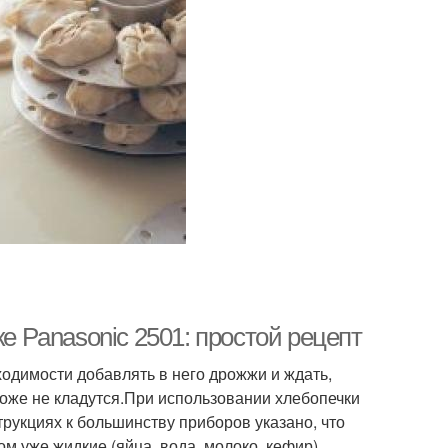
ке Panasonic 2501: простой рецепт
бходимости добавлять в него дрожжи и ждать,
тоже не кладутся.При использовании хлебопечки
рукциях к большинству приборов указано, что
м уже жидкие (яйца, вода, молоко, кефир).