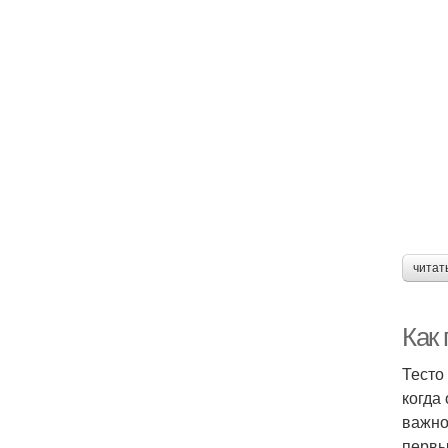
читат
Как 
Тесто
когда
важно
первы