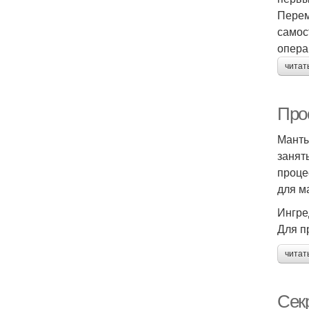
Перем
самос
опера
читат
Про
Манты
занят
проце
для м
Ингре
Для п
читат
Сек