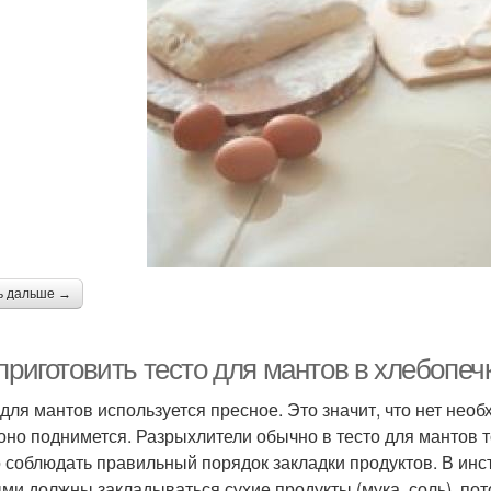
ь дальше →
приготовить тесто для мантов в хлебопеч
 для мантов используется пресное. Это значит, что нет нео
 оно поднимется. Разрыхлители обычно в тесто для мантов 
 соблюдать правильный порядок закладки продуктов. В инст
ми должны закладываться сухие продукты (мука, соль), пото