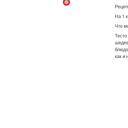
Рецеп
На 1 к
Что м
Тесто
шедев
блюдо
как и 