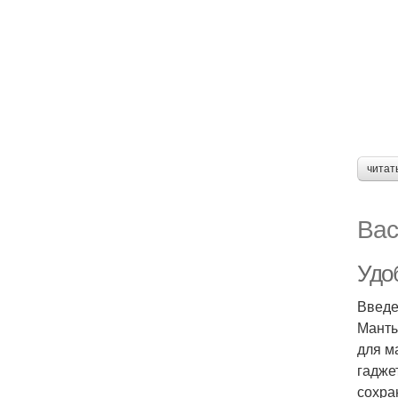
читат
Вас
Удоб
Введ
Манты
для м
гадже
сохран