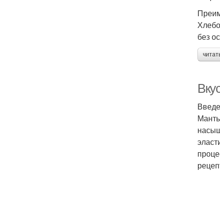
Преим
Хлебо
без о
читат
Вкус
Введ
Манты
насыщ
эласт
проце
рецеп