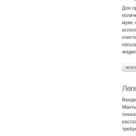
Для п
колич
муке,
испол
очист
насыщ
жидки
читат
Легк
Введ
Манты
показ
расск
требу