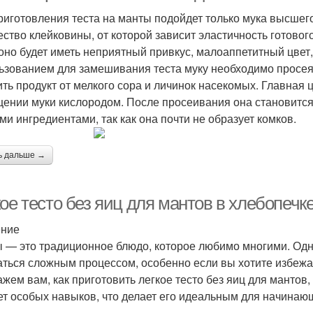
риготовления теста на манты подойдет только мука высшего
ество клейковины, от которой зависит эластичность готового
 оно будет иметь неприятный привкус, малоаппетитный цвет,
ьзованием для замешивания теста муку необходимо просеять
ить продукт от мелкого сора и личинок насекомых. Главная
ении муки кислородом. После просеивания она становится 
ми ингредиентами, так как она почти не образует комков.
ь дальше →
ое тесто без яиц для мантов в хлебопечк
ение
 — это традиционное блюдо, которое любимо многими. Одн
аться сложным процессом, особенно если вы хотите избежат
ажем вам, как приготовить легкое тесто без яиц для мантов,
ет особых навыков, что делает его идеальным для начинаю