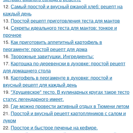
12.
Самый простой и вкусный ржаной хлеб: рецепт на
каждый день
13.
Простой рецепт приготовления теста для мантов
14.
Секреты идеального теста для мантов: тонкое и
прочное
15.
Как приготовить аппетитный картофель в
пергаменте: простой рецепт для дома
16.
Творожные завитушки. Ингредиенты:
17.
Картошка по-деревенски в духовке: простой рецепт
для домашнего стола
18.
Картофель в пергаменте в духовке: простой и
вкусный рецепт для каждый день
19.
"Хрущевское" тесто. В кулинарных кругах такое тесто
статус легендарного имеет.
20.
Где можно провести активный отдых в Тюмени летом
21.
Простой и вкусный рецепт картопляников с салом и
луком
22.
Простое и быстрое печенье на кефире.