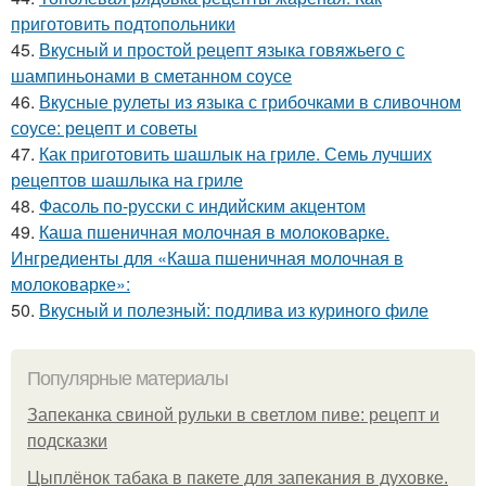
приготовить подтопольники
45.
Вкусный и простой рецепт языка говяжьего с
шампиньонами в сметанном соусе
46.
Вкусные рулеты из языка с грибочками в сливочном
соусе: рецепт и советы
47.
Как приготовить шашлык на гриле. Семь лучших
рецептов шашлыка на гриле
48.
Фасоль по-русски с индийским акцентом
49.
Каша пшеничная молочная в молоковарке.
Ингредиенты для «Каша пшеничная молочная в
молоковарке»:
50.
Вкусный и полезный: подлива из куриного филе
Популярные материалы
Запеканка свиной рульки в светлом пиве: рецепт и
подсказки
Цыплёнок табака в пакете для запекания в духовке.