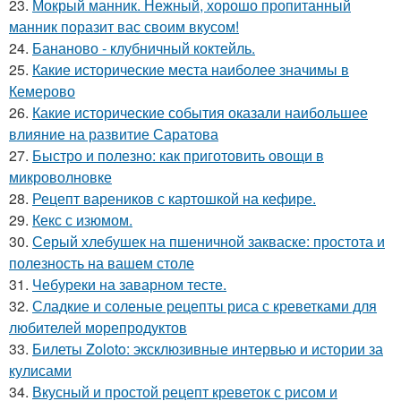
23.
Мокрый манник. Нежный, хорошо пропитанный
манник поразит вас своим вкусом!
24.
Бананово - клубничный коктейль.
25.
Какие исторические места наиболее значимы в
Кемерово
26.
Какие исторические события оказали наибольшее
влияние на развитие Саратова
27.
Быстро и полезно: как приготовить овощи в
микроволновке
28.
Рецепт вареников с картошкой на кефире.
29.
Кекс с изюмом.
30.
Серый хлебушек на пшеничной закваске: простота и
полезность на вашем столе
31.
Чебуреки на заварном тесте.
32.
Сладкие и соленые рецепты риса с креветками для
любителей морепродуктов
33.
Билеты Zoloto: эксклюзивные интервью и истории за
кулисами
34.
Вкусный и простой рецепт креветок с рисом и