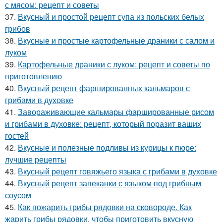
с мясом: рецепт и советы
37.
Вкусный и простой рецепт супа из польских белых
грибов
38.
Вкусные и простые картофельные драники с салом и
луком
39.
Картофельные драники с луком: рецепт и советы по
приготовлению
40.
Вкусный рецепт фаршированных кальмаров с
грибами в духовке
41.
Завораживающие кальмары фаршированные рисом
и грибами в духовке: рецепт, который поразит ваших
гостей
42.
Вкусные и полезные подливы из курицы к пюре:
лучшие рецепты
43.
Вкусный рецепт говяжьего языка с грибами в духовке
44.
Вкусный рецепт запеканки с языком под грибным
соусом
45.
Как пожарить грибы рядовки на сковороде. Как
жарить грибы рядовки, чтобы приготовить вкусную