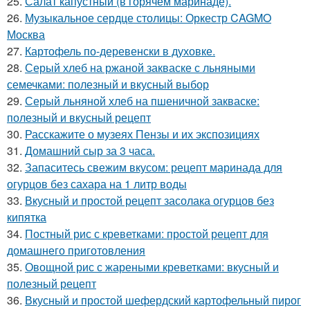
25.
Салат капустный (в горячем маринаде).
26.
Музыкальное сердце столицы: Оркестр CAGMO
Москва
27.
Картофель по-деревенски в духовке.
28.
Серый хлеб на ржаной закваске с льняными
семечками: полезный и вкусный выбор
29.
Серый льняной хлеб на пшеничной закваске:
полезный и вкусный рецепт
30.
Расскажите о музеях Пензы и их экспозициях
31.
Домашний сыр за 3 часа.
32.
Запаситесь свежим вкусом: рецепт маринада для
огурцов без сахара на 1 литр воды
33.
Вкусный и простой рецепт засолака огурцов без
кипятка
34.
Постный рис с креветками: простой рецепт для
домашнего приготовления
35.
Овощной рис с жареными креветками: вкусный и
полезный рецепт
36.
Вкусный и простой шефердский картофельный пирог