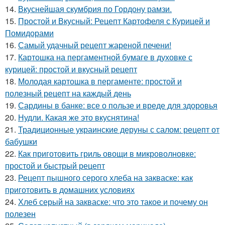
14.
Вкуснейшая скумбрия по Гордону рамзи.
15.
Простой и Вкусный: Рецепт Картофеля с Курицей и
Помидорами
16.
Самый удачный рецепт жареной печени!
17.
Картошка на пергаментной бумаге в духовке с
курицей: простой и вкусный рецепт
18.
Молодая картошка в пергаменте: простой и
полезный рецепт на каждый день
19.
Сардины в банке: все о пользе и вреде для здоровья
20.
Нудли. Какая же это вкуснятина!
21.
Традиционные украинские деруны с салом: рецепт от
бабушки
22.
Как приготовить гриль овощи в микроволновке:
простой и быстрый рецепт
23.
Рецепт пышного серого хлеба на закваске: как
приготовить в домашних условиях
24.
Хлеб серый на закваске: что это такое и почему он
полезен