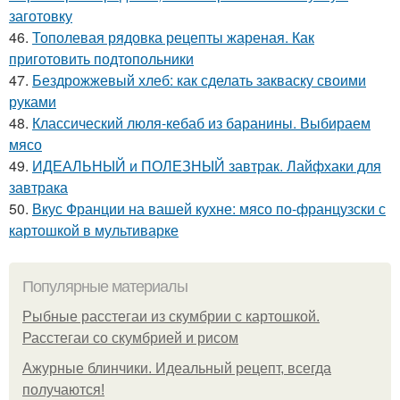
заготовку
46.
Тополевая рядовка рецепты жареная. Как
приготовить подтопольники
47.
Бездрожжевый хлеб: как сделать закваску своими
руками
48.
Классический люля-кебаб из баранины. Выбираем
мясо
49.
ИДЕАЛЬНЫЙ и ПОЛЕЗНЫЙ завтрак. Лайфхаки для
завтрака
50.
Вкус Франции на вашей кухне: мясо по-французски с
картошкой в мультиварке
Популярные материалы
Рыбные расстегаи из скумбрии с картошкой.
Расстегаи со скумбрией и рисом
Ажурные блинчики. Идеальный рецепт, всегда
получаются!