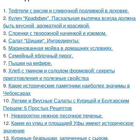
1.
Тефтели с рисом и сливочной подливкой в духовке.
2.
Кулич "Краффин". Пасхальная выпечка всегда должна
быть вкусной, ароматной и красивой.
3.
Слоенки с творожной начинкой и изюмом.
4.
Салат "Шишки". Ингредиенты:
5.
Маринованная мойва в домашних условиях.
6.
Семейный яблочный пирог.
7.
Пышки на кефире.
8.
Хлеб с тмином и солодом формовой: секреты
приготовления и полезные свойства
9.
Какие исторические памятники наиболее значимы в
Чебоксарах
10.
Легкие и Вкусные Салаты с Курицей и Болгарским
Перцем: 5 Простых Рецептов
11.
Невероятно нежное песочное печенье.
12.
Какие из улиц и площадей Уфы имеют историческое
значение
13.
Куриные бедрышки, запеченные с сыром.